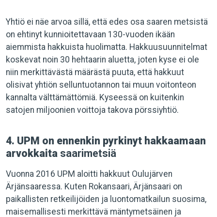
Yhtiö ei näe arvoa sillä, että edes osa saaren metsistä
on ehtinyt kunnioitettavaan 130-vuoden ikään
aiemmista hakkuista huolimatta. Hakkuusuunnitelmat
koskevat noin 30 hehtaarin aluetta, joten kyse ei ole
niin merkittävästä määrästä puuta, että hakkuut
olisivat yhtiön selluntuotannon tai muun voitonteon
kannalta välttämättömiä. Kyseessä on kuitenkin
satojen miljoonien voittoja takova pörssiyhtiö.
4. UPM on ennenkin pyrkinyt hakkaamaan
arvokkaita
saarimetsiä
Vuonna 2016 UPM aloitti hakkuut Oulujärven
Ärjänsaaressa. Kuten Rokansaari, Ärjänsaari on
paikallisten retkeilijöiden ja luontomatkailun suosima,
maisemallisesti merkittävä mäntymetsäinen ja