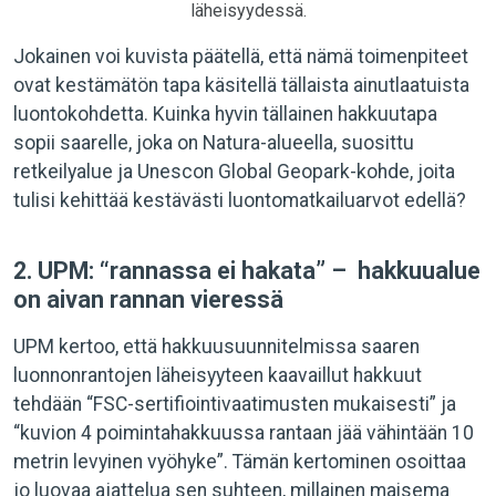
läheisyydessä.
Jokainen voi kuvista päätellä, että nämä toimenpiteet
ovat kestämätön tapa käsitellä tällaista ainutlaatuista
luontokohdetta. Kuinka hyvin tällainen hakkuutapa
sopii saarelle, joka on Natura-alueella, suosittu
retkeilyalue ja Unescon Global Geopark-kohde, joita
tulisi kehittää kestävästi luontomatkailuarvot edellä?
2. UPM: “rannassa ei hakata” – hakkuualue
on aivan rannan vieressä
UPM kertoo, että hakkuusuunnitelmissa saaren
luonnonrantojen läheisyyteen kaavaillut hakkuut
tehdään “FSC-sertifiointivaatimusten mukaisesti” ja
“kuvion 4 poimintahakkuussa rantaan jää vähintään 10
metrin levyinen vyöhyke”. Tämän kertominen osoittaa
jo luovaa ajattelua sen suhteen, millainen maisema