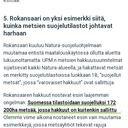
esittää.
5. Rokansaari on yksi esimerkki siitä,
kuinka metsien suojelutilastot johtavat
harhaan
Rokansaari kuuluu Natura-suojeluohjelmaan
muutamaa entistä maatalouskäytössä ollutta aluetta
lukuunottamatta. UPM:n metsien hakkuusuunnitelmat
sijaitsevat kaikki Natura-alueella, ja hakattavat metsät
on merkitty suojelutilastoissa luokkaan 1B, “suojellut
metsät”, jossa “varovaiset hakkuut” ovat sallittuja.
Rokansaaren hakkuut nostavat esiin laajemman
ongelman:
Suomessa tilastoidaan suojelluksi 172
200ha metsää, jossa hakkuut on kuitenkin sallittu
.
Olemme viime aikoina nostaneet esiin vain muutamia
esimerkkejä, joissa metsäyhtiöt tekevät rajuja