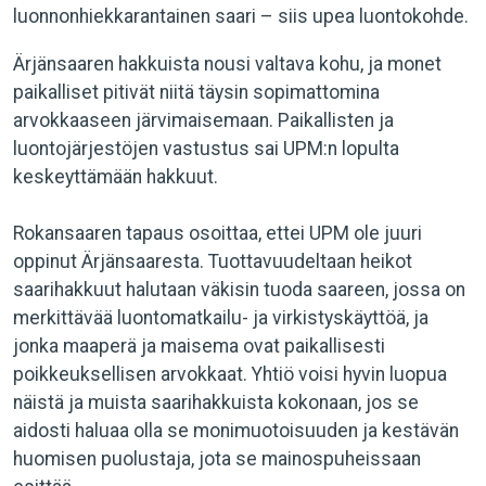
luonnonhiekkarantainen saari – siis upea luontokohde.
Ärjänsaaren hakkuista nousi valtava kohu, ja monet
paikalliset pitivät niitä täysin sopimattomina
arvokkaaseen järvimaisemaan. Paikallisten ja
luontojärjestöjen vastustus sai UPM:n lopulta
keskeyttämään hakkuut.
Rokansaaren tapaus osoittaa, ettei UPM ole juuri
oppinut Ärjänsaaresta. Tuottavuudeltaan heikot
saarihakkuut halutaan väkisin tuoda saareen, jossa on
merkittävää luontomatkailu- ja virkistyskäyttöä, ja
jonka maaperä ja maisema ovat paikallisesti
poikkeuksellisen arvokkaat. Yhtiö voisi hyvin luopua
näistä ja muista saarihakkuista kokonaan, jos se
aidosti haluaa olla se monimuotoisuuden ja kestävän
huomisen puolustaja, jota se mainospuheissaan