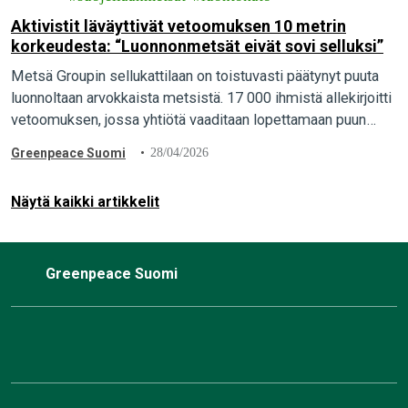
Aktivistit läväyttivät vetoomuksen 10 metrin
korkeudesta: “Luonnonmetsät eivät sovi selluksi”
Metsä Groupin sellukattilaan on toistuvasti päätynyt puuta
luonnoltaan arvokkaista metsistä. 17 000 ihmistä allekirjoitti
vetoomuksen, jossa yhtiötä vaaditaan lopettamaan puun
ostaminen luonnonmetsistä. Greenpeacen aktivistit
Greenpeace Suomi
28/04/2026
toimittivat vetoomuksen yhtiön pääkonttorille Espooseen
luovalla…
Näytä kaikki artikkelit
Greenpeace Suomi