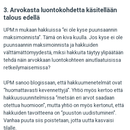
3. Arvokasta luontokohdetta käsitellään
talous edellä
UPM:n mukaan hakkuissa “ei ole kyse puunsaannin
maksimoinnista”. Tämä on kiva kuulla. Jos kyse ei ole
puunsaannin maksimoinnista ja hakkuiden
välttämättömyydestä, miksi hakkuita täytyy ylipäätään
tehdä näin arvokkaan luontokohteen ainutlaatuisissa
retkeilymaisemissa?
UPM sanoo blogissaan, että hakkuumenetelmät ovat
“huomattavasti kevennettyjä”. Yhtiö myös kertoo että
hakkuusuunnitelmissa “metsän eri arvot saadaan
otettua huomioon”, mutta yhtiö on myös kertonut, että
hakkuiden tavoitteena on “puuston uudistuminen”.
Vanhaa puuta siis poistetaan, jotta uutta kasvaisi
tilalle.