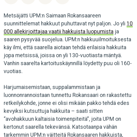
Metsäjätti UPM:n Saimaan Rokansaareen
suunnittelemat hakkuut puhuttavat nyt paljon. Jo yli
10
000 allekirjoittajaa vaatii hakkuista luopumista
ja
saaren pysyvää suojelua. UPM:n hakkuuilmoituksesta
käy ilmi, että saarella aiotaan tehdä erilaisia hakkuita
jopa metsissä, joissa on yli 130-vuotiasta mäntyä.
Vanhin saarelta kartoituskäynnillä löydetty puu oli 160-
vuotias.
Harjumaisemistaan, suppalammistaan ja
luonnonrannoistaan tunnettu Rokansaari on rakastettu
retkeilykohde, jonne ei olisi mikään pakko tehdä edes
kevyiksi kutsuttuja hakkuita – saati sitten
“avohakkuun kaltaisia toimenpiteitä”, joita UPM on
kertonut saarella tekevänsä. Katsotaanpa vähän
tarkemmin UPM:n väitteitä Rokansaaren hakkuista,