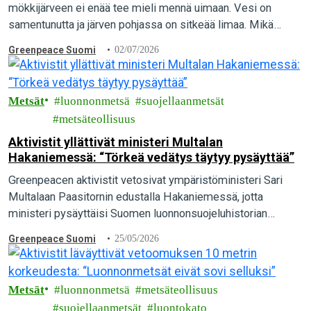
mökkijärveen ei enää tee mieli mennä uimaan. Vesi on
samentunutta ja järven pohjassa on sitkeää limaa. Mikä
aiheuttaa vesien pilaantumista, ja mitä yksittäinen…
Greenpeace Suomi
02/07/2026
Metsät
luonnonmetsä
suojellaanmetsät
metsäteollisuus
Aktivistit yllättivät ministeri Multalan
Hakaniemessä: “Törkeä vedätys täytyy pysäyttää”
Greenpeacen aktivistit vetosivat ympäristöministeri Sari
Multalaan Paasitornin edustalla Hakaniemessä, jotta
ministeri pysäyttäisi Suomen luonnonsuojeluhistorian
suurimman vedätyksen ja pelastaisi luonnonmetsät. “Maa- ja
Greenpeace Suomi
25/05/2026
metsätalousministeriön valmistelema törkeä vedätys täytyy
pysäyttää. Ympäristöministeri Sari Multalalla…
Metsät
luonnonmetsä
metsäteollisuus
suojellaanmetsät
luontokato