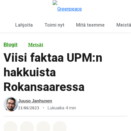
Ky
Valikko
Lahjoita
Toimi nyt
Mitä teemme
Meist
Blogit
Metsät
Viisi faktaa UPM:n
hakkuista
Rokansaaressa
Juuso Janhunen
•
Lukuaika 4 min
21/06/2023
Jaa Whatsapp
Jaa Facebook
Jaa Email
Share on Bluesky