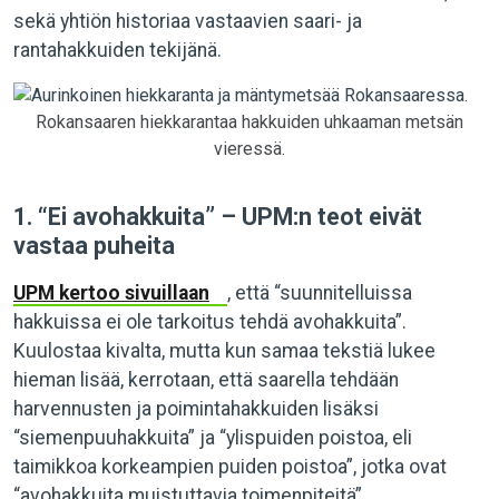
sekä yhtiön historiaa vastaavien saari- ja
rantahakkuiden tekijänä.
Rokansaaren hiekkarantaa hakkuiden uhkaaman metsän
vieressä.
1. “Ei avohakkuita” – UPM:n teot eivät
vastaa puheita
UPM kertoo sivuillaan
, että “suunnitelluissa
hakkuissa ei ole tarkoitus tehdä avohakkuita”.
Kuulostaa kivalta, mutta kun samaa tekstiä lukee
hieman lisää, kerrotaan, että saarella tehdään
harvennusten ja poimintahakkuiden lisäksi
“siemenpuuhakkuita” ja “ylispuiden poistoa, eli
taimikkoa korkeampien puiden poistoa”, jotka ovat
“avohakkuita muistuttavia toimenpiteitä”.