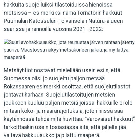
hakkuita suojelluiksi tilastoiduissa hienoissa
metsissä – esimerkiksi nämä Tornatorin hakkuut
Puumalan Katosselän-Tolvanselän Natura-alueen
saarissa ja rannoilla vuosina 2021–2022:
Metsäyhtiöt nostavat mielellään usein esiin, että
Suomessa olisi jo suojeltu paljon metsää.
Rokansaaren esimerkki osoittaa, että suojelutilastot
johtavat harhaan. Suojelutilastoitujen metsien
joukkoon kuuluu paljon metsiä joissa hakkuille ei ole
mitään koko- ja määrärajoituksia, joten niissä saa
käytännössä tehdä mitä huvittaa. “Varovaiset hakkuut”
tarkoittaakin usein tosiasiassa sitä, että jäljelle jää
valtava hakkuuaukko ja pilattu maaperä.