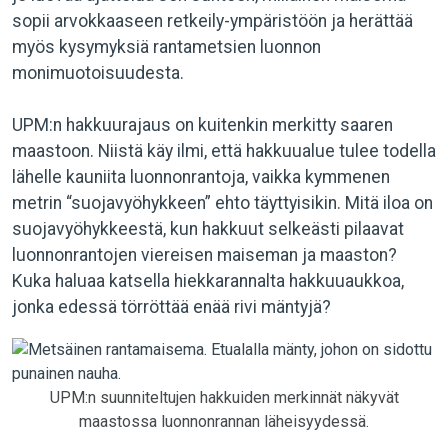
sopii arvokkaaseen retkeily-ympäristöön ja herättää
myös kysymyksiä rantametsien luonnon
monimuotoisuudesta.
UPM:n hakkuurajaus on kuitenkin merkitty saaren
maastoon. Niistä käy ilmi, että hakkuualue tulee todella
lähelle kauniita luonnonrantoja, vaikka kymmenen
metrin “suojavyöhykkeen” ehto täyttyisikin. Mitä iloa on
suojavyöhykkeestä, kun hakkuut selkeästi pilaavat
luonnonrantojen viereisen maiseman ja maaston?
Kuka haluaa katsella hiekkarannalta hakkuuaukkoa,
jonka edessä törröttää enää rivi mäntyjä?
UPM:n suunniteltujen hakkuiden merkinnät näkyvät
maastossa luonnonrannan läheisyydessä.