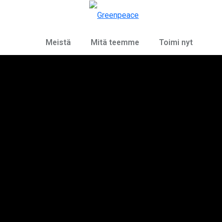
Ky
Valikko
Meistä
Mitä teemme
Toimi nyt