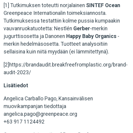
[1] Tutkimuksen toteutti norjalainen
SINTEF Ocean
Greenpeace Internationalin toimeksiannosta.
Tutkimuksessa testattiin kolme pussia kumpaakin
vauvanruokatuotetta: Nestlén
Gerber
-merkin
jugurttisosetta ja Danonen
Happy Baby Organics
-
merkin hedelmäsosetta. Tuotteet analysoitiin
sellaisina kuin niitä myydään (ei lämmitettynä).
[2]https://brandaudit.breakfreefromplastic.org/brand-
audit-2023/
Lisätiedot
Angelica Carballo Pago, Kansainvälisen
muovikampanjan tiedottaja
angelica.pago@greenpeace.org
+63 917 1124492