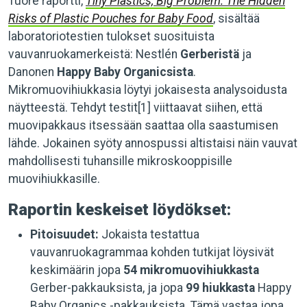
Tuore raportti,
Tiny Plastics, Big Problem: The Hidden
Risks of Plastic Pouches for Baby Food
, sisältää
laboratoriotestien tulokset suosituista
vauvanruokamerkeistä: Nestlén
Gerberistä
ja
Danonen
Happy Baby Organicsista
.
Mikromuovihiukkasia löytyi jokaisesta analysoidusta
näytteestä. Tehdyt testit[1] viittaavat siihen, että
muovipakkaus itsessään saattaa olla saastumisen
lähde. Jokainen syöty annospussi altistaisi näin vauvat
mahdollisesti tuhansille mikroskooppisille
muovihiukkasille.
Raportin keskeiset löydökset:
Pitoisuudet:
Jokaista testattua
vauvanruokagrammaa kohden tutkijat löysivät
keskimäärin jopa
54 mikromuovihiukkasta
Gerber-pakkauksista, ja jopa
99 hiukkasta
Happy
Baby Organics -pakkauksista. Tämä vastaa jopa