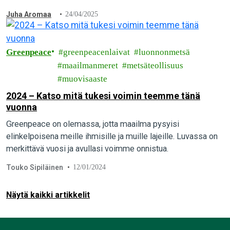
muovikemikaaleja Hyundai Daesanin jalostamosta Etelä-
Juha Aromaa
24/04/2025
Koreassa. Aktivistit pidätettiin 48 tunniksi,eivätkä he saa…
Greenpeace
greenpeacenlaivat
luonnonmetsä
maailmanmeret
metsäteollisuus
muovisaaste
2024 – Katso mitä tukesi voimin teemme tänä
vuonna
Greenpeace on olemassa, jotta maailma pysyisi
elinkelpoisena meille ihmisille ja muille lajeille. Luvassa on
merkittävä vuosi ja avullasi voimme onnistua.
Touko Sipiläinen
12/01/2024
Näytä kaikki artikkelit