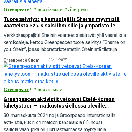
Greenpeace
muovisaaste
viherpesu
Tuore selvitys: pikamuotijätti Sheinin myymistä
vaatteista 32% sisälsi ihmisille ja ympäristölle
vaarallisia aineita
Verkkokauppajätti Sheinin vaatteet sisältävät yhä vaarallisia
kemikaaleja, kertoo Greenpeacen tuore selvitys “Shame on
you, Shein”, jossa laboratoriotestattiin Sheinistä tilattuja
tuotteita. Testatuista vaatekappaleista 32 prosenttia sisälsi
Greenpeace Suomi
26/11/2025
vaarallisia kemikaaleja.
Greenpeace
muovisaaste
Greenpeacen aktivistit vetoavat Etelä-Korean
lähetystöön – matkustuskiellossa oleville
aktivisteille oikeus matkustaa kotiin
30. marraskuuta 2024 neljä Greenpeace Internationalin
aktivistia, kukin eri maiden kansalaisia (1), nousi
säiliölaivaan, joka oli juuri lastaamassa myrkyllisiä