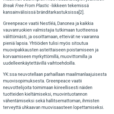
Break Free From Plastic
-liikkeen tekemissä
kansainvälisissä bränditarkastuksissa[2].
Greenpeace vaatii Nestléä, Danonea ja kaikkia
vauvanruokien valmistajia tutkimaan tuotteensa
välittömästi, ja osoittamaan, etteivät ne vaaranna
pieniä lapsia. Yhtiöiden tulisi myös sitoutua
muovipakkausten asteittaiseen poistamiseen ja
korvaamiseen myrkyttömillä, muovittomilla ja
uudelleenkäytettävillä vaihtoehdoilla.
YK:ssa neuvotellaan parhaillaan maailmanlaajuisesta
muovisopimuksesta. Greenpeace vaatii
neuvottelijoita toimimaan kiireellisesti näiden
tuotteiden kieltämiseksi, muovintuotannon
vähentämiseksi sekä hallitsemattoman, ihmisten
terveyttä uhkaavan muovisaasteen lopettamiseksi.