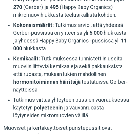
270
(Gerber) ja
495
(Happy Baby Organics)
mikromuovihiukkasta teelusikallista kohden.
Kokonaismäärät:
Tutkimus arvioi, että yhdessä
Gerber-pussissa on yhteensä yli
5 000
hiukkasta
ja yhdessä Happy Baby Organics -pussissa yli
11
000
hiukkasta.
Kemikaalit:
Tutkimuksessa tunnistettiin useita
muoviin liittyviä kemikaaleja sekä pakkauksista
että ruoasta, mukaan lukien mahdollinen
hormonitoiminnan häiritsijä
testatuissa Gerber-
näytteissä.
Tutkimus viittaa yhteyteen pussien vuorauksessa
käytetyn
polyeteenin
ja vauvanruoasta
löytyneiden mikromuovien välillä.
Muoviset ja kertakäyttöiset puristepussit ovat