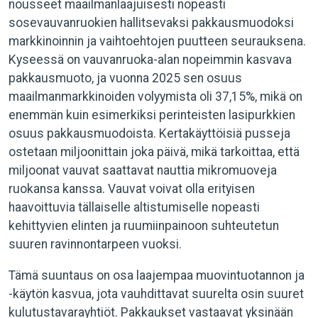
nousseet maailmanlaajuisesti nopeasti
sosevauvanruokien hallitsevaksi pakkausmuodoksi
markkinoinnin ja vaihtoehtojen puutteen seurauksena.
Kyseessä on vauvanruoka-alan nopeimmin kasvava
pakkausmuoto, ja vuonna 2025 sen osuus
maailmanmarkkinoiden volyymista oli 37,15%, mikä on
enemmän kuin esimerkiksi perinteisten lasipurkkien
osuus pakkausmuodoista. Kertakäyttöisiä pusseja
ostetaan miljoonittain joka päivä, mikä tarkoittaa, että
miljoonat vauvat saattavat nauttia mikromuoveja
ruokansa kanssa. Vauvat voivat olla erityisen
haavoittuvia tällaiselle altistumiselle nopeasti
kehittyvien elinten ja ruumiinpainoon suhteutetun
suuren ravinnontarpeen vuoksi.
Tämä suuntaus on osa laajempaa muovintuotannon ja
-käytön kasvua, jota vauhdittavat suurelta osin suuret
kulutustavarayhtiöt. Pakkaukset vastaavat yksinään