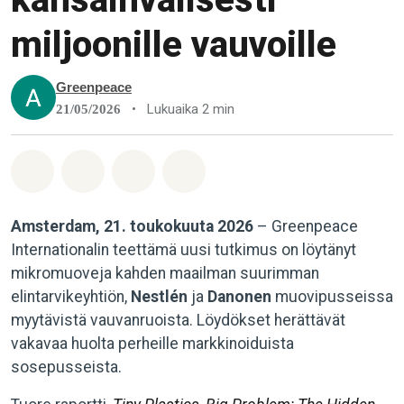
miljoonille vauvoille
Greenpeace
•
Lukuaika 2 min
21/05/2026
Jaa Whatsapp
Jaa Facebook
Jaa Email
Share on Bluesky
Amsterdam, 21. toukokuuta 2026
– Greenpeace
Internationalin teettämä uusi tutkimus on löytänyt
mikromuoveja kahden maailman suurimman
elintarvikeyhtiön,
Nestlén
ja
Danonen
muovipusseissa
myytävistä vauvanruoista. Löydökset herättävät
vakavaa huolta perheille markkinoiduista
sosepusseista.