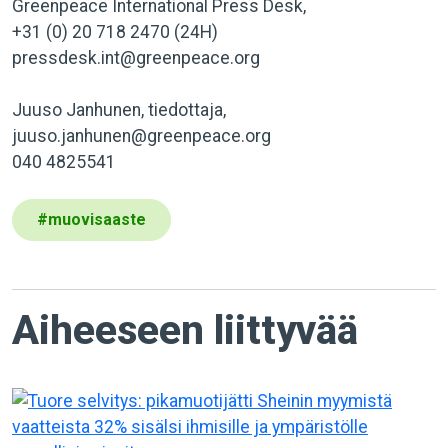
Greenpeace International Press Desk,
+31 (0) 20 718 2470 (24H)
pressdesk.int@greenpeace.org
Juuso Janhunen, tiedottaja,
juuso.janhunen@greenpeace.org
040 4825541
#
muovisaaste
Aiheeseen liittyvää