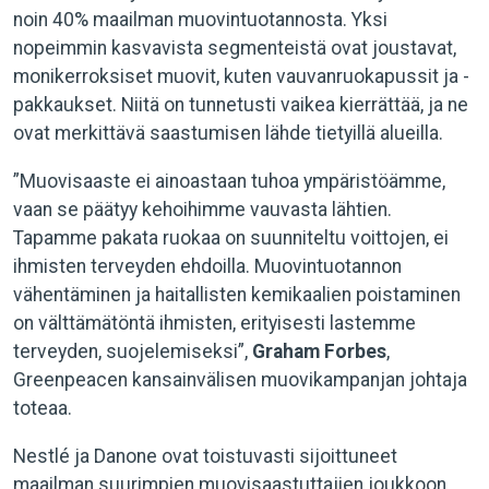
noin 40% maailman muovintuotannosta. Yksi
nopeimmin kasvavista segmenteistä ovat joustavat,
monikerroksiset muovit, kuten vauvanruokapussit ja -
pakkaukset. Niitä on tunnetusti vaikea kierrättää, ja ne
ovat merkittävä saastumisen lähde tietyillä alueilla.
”Muovisaaste ei ainoastaan tuhoa ympäristöämme,
vaan se päätyy kehoihimme vauvasta lähtien.
Tapamme pakata ruokaa on suunniteltu voittojen, ei
ihmisten terveyden ehdoilla. Muovintuotannon
vähentäminen ja haitallisten kemikaalien poistaminen
on välttämätöntä ihmisten, erityisesti lastemme
terveyden, suojelemiseksi”,
Graham Forbes
,
Greenpeacen kansainvälisen muovikampanjan johtaja
toteaa.
Nestlé ja Danone ovat toistuvasti sijoittuneet
maailman suurimpien muovisaastuttajien joukkoon