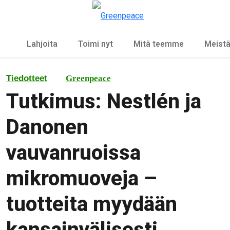
Ky
Valikko
Lahjoita
Toimi nyt
Mitä teemme
Meist
Tiedotteet
Greenpeace
Tutkimus: Nestlén ja
Danonen
vauvanruoissa
mikromuoveja –
tuotteita myydään
kansainvälisesti