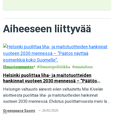
Aiheeseen liittyvää
Ilmastonmuutos
ilmastopolitiikka
maatalous
Helsinki puolittaa liha- ja maitotuotteiden
hankinnat vuoteen 2030 mennessä – “Päätös
näyttää esimerkkiä koko Suomelle”.
Helsingin valtuusto äänesti eilen valtuutettu Mai Kivelän
aloitteesta puolittaa liha- ja maitotuotteiden hankinnat
vuoteen 2030 mennessä. Ehdotus puolittamisesta meni läpi
kirkkaasti, kun 57 valtuutettua äänesti puolesta ja vain 23
Greenpeace Suomi
26/02/2026
vastaan. Greenpeace pitää päätöstä merkittävänä askeleena