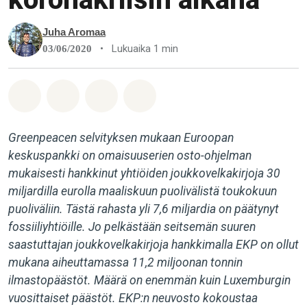
Juha Aromaa
•
Lukuaika 1 min
03/06/2020
Jaa Whatsapp
Jaa Facebook
Jaa Email
Share on Bluesky
Greenpeacen selvityksen mukaan Euroopan
keskuspankki on omaisuuserien osto-ohjelman
mukaisesti hankkinut yhtiöiden joukkovelkakirjoja 30
miljardilla eurolla maaliskuun puolivälistä toukokuun
puoliväliin. Tästä rahasta yli 7,6 miljardia on päätynyt
fossiiliyhtiöille. Jo pelkästään seitsemän suuren
saastuttajan joukkovelkakirjoja hankkimalla EKP on ollut
mukana aiheuttamassa 11,2 miljoonan tonnin
ilmastopäästöt. Määrä on enemmän kuin Luxemburgin
vuosittaiset päästöt. EKP:n neuvosto kokoustaa