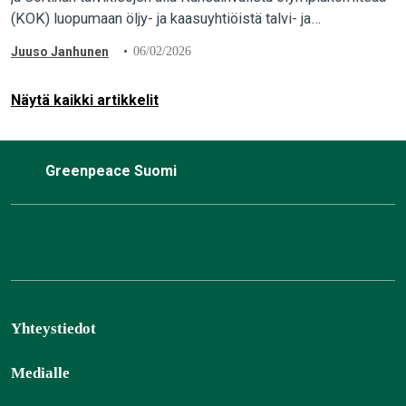
(KOK) luopumaan öljy- ja kaasuyhtiöistä talvi- ja
paraolympialaisten sponsoreina. Italialainen öljy- ja
Juuso Janhunen
06/02/2026
kaasuyhtiö Eni on yksi talviolympialaisten pääsponsoreista.
…
Näytä kaikki artikkelit
Greenpeace Suomi
Yhteystiedot
Medialle