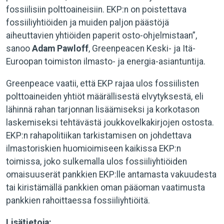
fossiilisiin polttoaineisiin. EKP:n on poistettava
fossiiliyhtiöiden ja muiden paljon päästöjä
aiheuttavien yhtiöiden paperit osto-ohjelmistaan”,
sanoo
Adam Pawloff
, Greenpeacen Keski- ja Itä-
Euroopan toimiston ilmasto- ja energia-asiantuntija.
Greenpeace vaatii, että EKP rajaa ulos fossiilisten
polttoaineiden yhtiöt määrällisestä elvytyksestä, eli
lähinnä rahan tarjonnan lisäämiseksi ja korkotason
laskemiseksi tehtävästä joukkovelkakirjojen ostosta.
EKP:n rahapolitiikan tarkistamisen on johdettava
ilmastoriskien huomioimiseen kaikissa EKP:n
toimissa, joko sulkemalla ulos fossiiliyhtiöiden
omaisuuserät pankkien EKP:lle antamasta vakuudesta
tai kiristämällä pankkien oman pääoman vaatimusta
pankkien rahoittaessa fossiiliyhtiöitä.
Lisätietoja: