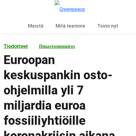
Ky
Valikko
Meistä
Mitä teemme
Toimi nyt
Tiedotteet
Ilmastonmuutos
Euroopan
keskuspankin osto-
ohjelmilla yli 7
miljardia euroa
fossiiliyhtiöille
koronakriisin aikana