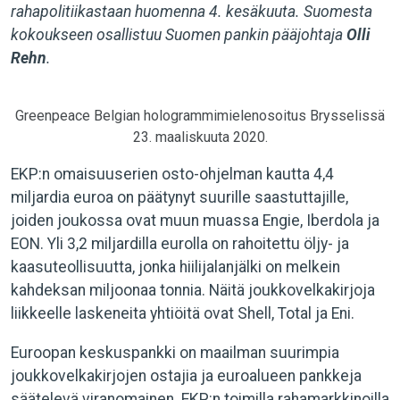
rahapolitiikastaan huomenna 4. kesäkuuta. Suomesta
kokoukseen osallistuu Suomen pankin pääjohtaja
Olli
Rehn
.
Greenpeace Belgian hologrammimielenosoitus Brysselissä
23. maaliskuuta 2020.
EKP:n omaisuuserien osto-ohjelman kautta 4,4
miljardia euroa on päätynyt suurille saastuttajille,
joiden joukossa ovat muun muassa Engie, Iberdola ja
EON. Yli 3,2 miljardilla eurolla on rahoitettu öljy- ja
kaasuteollisuutta, jonka hiilijalanjälki on melkein
kahdeksan miljoonaa tonnia. Näitä joukkovelkakirjoja
liikkeelle laskeneita yhtiöitä ovat Shell, Total ja Eni.
Euroopan keskuspankki on maailman suurimpia
joukkovelkakirjojen ostajia ja euroalueen pankkeja
säätelevä viranomainen. EKP:n toimilla rahamarkkinoilla