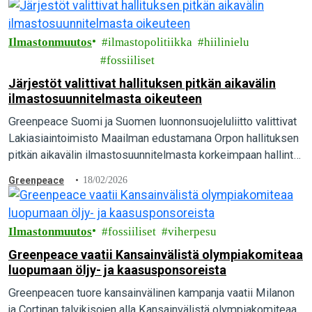
kohti ilmaston kannalta kestävää ruokailua.
Ilmastonmuutos
ilmastopolitiikka
hiilinielu
fossiiliset
Järjestöt valittivat hallituksen pitkän aikavälin
ilmastosuunnitelmasta oikeuteen
Greenpeace Suomi ja Suomen luonnonsuojeluliitto valittivat
Lakiasiaintoimisto Maailman edustamana Orpon hallituksen
pitkän aikavälin ilmastosuunnitelmasta korkeimpaan hallinto-
oikeuteen. Suomen pitäisi olla hiilineutraali vuonna 2035,
Greenpeace
18/02/2026
mutta pääministeri Orpon hallituksen suunnitelmalla siihen ei
päästä…
Ilmastonmuutos
fossiiliset
viherpesu
Greenpeace vaatii Kansainvälistä olympiakomiteaa
luopumaan öljy- ja kaasusponsoreista
Greenpeacen tuore kansainvälinen kampanja vaatii Milanon
ja Cortinan talvikisojen alla Kansainvälistä olympiakomiteaa