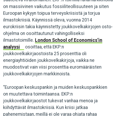
on massiivinen vaikutus fossiiliteollisuuteen ja siten
Euroopan kykyyn toipua terveyskriisistä ja torjua
ilmastokriisiä. Käynnissä oleva, vuonna 2014
eurokriisin takia käynnistetty joukkovelkakirjojen osto-
ohjelma on osoittautunut vahingolliseksi
ilmastotoimille.
London School of Economics’in
analyysi
osoittaa, että EKP:n
joukkovelkakirjaostoista 25 prosenttia oli
energiayhtiöiden joukkovelkakirjoja, vaikka ne
muodostivat vain viisi prosenttia euromääräisten
joukkovelkakirjojen markkinoista.
“Euroopan keskuspankin ja muiden keskuspankkien
on muutettava toimintaansa. EKP:n
joukkovelkakirjaostot tukevat vanhaa menoa ja
kiihdyttävät ilmastokriisiä. Kun kriisi jatkaa
pahenemistaan, meillä ei ole varaa ohjata rahaa