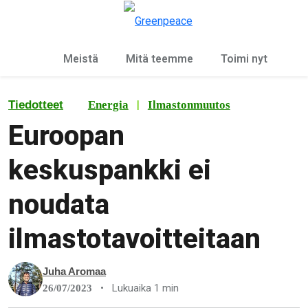
Ky
Valikko
Meistä
Mitä teemme
Toimi nyt
|
Tiedotteet
Energia
Ilmastonmuutos
Euroopan
keskuspankki ei
noudata
ilmastotavoitteitaan
Juha Aromaa
•
Lukuaika 1 min
26/07/2023