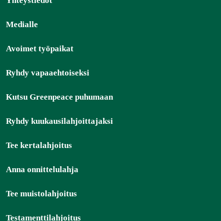
Yhteystiedot
Medialle
Avoimet työpaikat
Ryhdy vapaaehtoiseksi
Kutsu Greenpeace puhumaan
Ryhdy kuukausilahjoittajaksi
Tee kertalahjoitus
Anna onnittelulahja
Tee muistolahjoitus
Testamenttilahjoitus