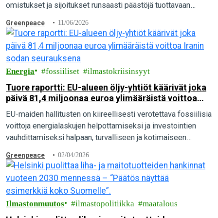
omistukset ja sijoitukset runsaasti päästöjä tuottavaan
toimintaan sekä hiili-intensiivinen elämäntapa, paljastaa
Greenpeace
11/06/2026
tuore kansainvälinen raportti.
Energia
fossiiliset
ilmastokriisinsyyt
Tuore raportti: EU-alueen öljy-yhtiöt käärivät joka
päivä 81,4 miljoonaa euroa ylimääräistä voittoa
Iranin sodan seurauksena
EU-maiden hallitusten on kiireellisesti verotettava fossiilisia
voittoja energialaskujen helpottamiseksi ja investointien
vauhdittamiseksi halpaan, turvalliseen ja kotimaiseen
uusiutuvaan energiaan.
Greenpeace
02/04/2026
Ilmastonmuutos
ilmastopolitiikka
maatalous