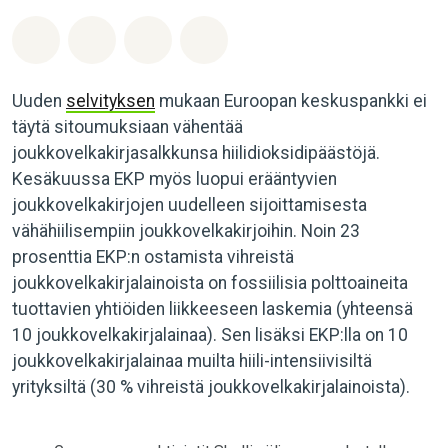
Jaa Whatsapp
Jaa Facebook
Jaa Email
Share on Bluesky
Uuden
selvityksen
mukaan Euroopan keskuspankki ei
täytä sitoumuksiaan vähentää
joukkovelkakirjasalkkunsa hiilidioksidipäästöjä.
Kesäkuussa EKP myös luopui erääntyvien
joukkovelkakirjojen uudelleen sijoittamisesta
vähähiilisempiin joukkovelkakirjoihin. Noin 23
prosenttia EKP:n ostamista vihreistä
joukkovelkakirjalainoista on fossiilisia polttoaineita
tuottavien yhtiöiden liikkeeseen laskemia (yhteensä
10 joukkovelkakirjalainaa). Sen lisäksi EKP:lla on 10
joukkovelkakirjalainaa muilta hiili-intensiivisiltä
yrityksiltä (30 % vihreistä joukkovelkakirjalainoista).