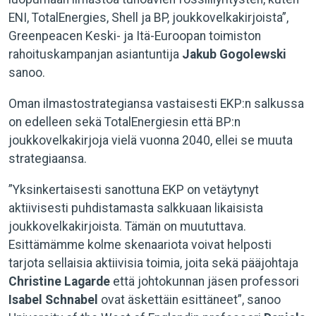
ENI, TotalEnergies, Shell ja BP, joukkovelkakirjoista”,
Greenpeacen Keski- ja Itä-Euroopan toimiston
rahoituskampanjan asiantuntija
Jakub Gogolewski
sanoo.
Oman ilmastostrategiansa vastaisesti EKP:n salkussa
on edelleen sekä TotalEnergiesin että BP:n
joukkovelkakirjoja vielä vuonna 2040, ellei se muuta
strategiaansa.
”Yksinkertaisesti sanottuna EKP on vetäytynyt
aktiivisesti puhdistamasta salkkuaan likaisista
joukkovelkakirjoista. Tämän on muututtava.
Esittämämme kolme skenaariota voivat helposti
tarjota sellaisia aktiivisia toimia, joita sekä pääjohtaja
Christine Lagarde
että johtokunnan jäsen professori
Isabel Schnabel
ovat äskettäin esittäneet”, sanoo