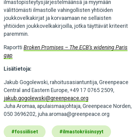
ilmastopisteytysjärjestelmäänsä ja myymään
välittömästi ilmastolle vahingollisten yhtiöiden
joukkovelkakirjat ja korvaamaan ne sellaisten
yhtiöiden joukkovelkakirjoilla, jotka täyttävät kriteerit
paremmin.
Raportti
Broken Promises – The ECB’s widening Paris
gap
Lisätietoja:
Jakub Gogolewski, rahoitusasiantuntija, Greenpeace
Central and Eastern Europe, +49 17 0765 2509,
jakub.gogolewski@greenpeace.org
Juha Aromaa, apulaismaajohtaja, Greenpeace Norden,
050 3696202,
juha.aromaa@greenpeace.org
#
fossiiliset
#
ilmastokriisinsyyt