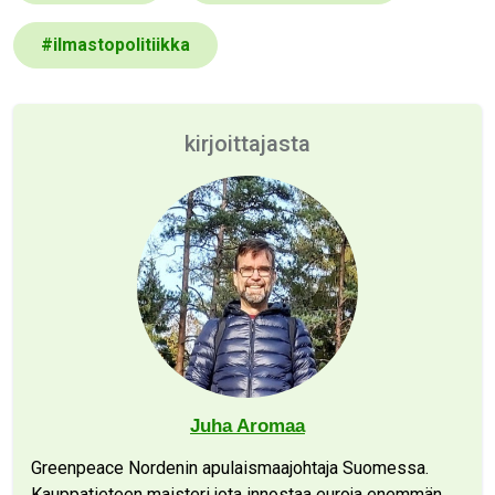
#
ilmastopolitiikka
kirjoittajasta
Juha Aromaa
Greenpeace Nordenin apulaismaajohtaja Suomessa.
Kauppatieteen maisteri jota innostaa euroja enemmän