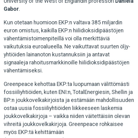
University of the West of Englandin professori
Daniela
Gabor
.
Kun otetaan huomioon EKP:n valtava 385 miljardin
euron omistus, kaikilla EKP:n hiilidioksidipäästöjen
vähentämistoimenpiteillä voi olla merkittäviä
vaikutuksia euroalueella. Ne vaikuttavat suurten öljy-
yhtiöiden lainanoton kustannuksiin ja antavat
signaaleja rahoitusmarkkinoille hiilidioksidipäästöjen
vähentämiseksi.
Greenpeace kehottaa EKP:ta luopumaan välittömästi
fossiiliyhtiöiden, kuten ENI:n, TotalEnergiesin, Shellin ja
BP:n joukkovelkakirjoista ja estämään mahdollisuuden
ostaa uusia fossiiliyhtiöiden liikkeeseen laskemia
joukkovelkakirjoja – vaikka niiden väitettäisiin olevan
vihreitä joukkovelkakirjoja. Greenpeace rohkaisee
myös EKP:tä kehittämään