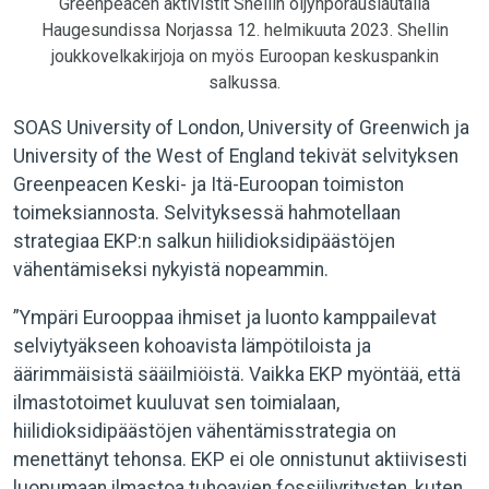
Greenpeacen aktivistit Shellin öljynporauslautalla
Haugesundissa Norjassa 12. helmikuuta 2023. Shellin
joukkovelkakirjoja on myös Euroopan keskuspankin
salkussa.
SOAS University of London, University of Greenwich ja
University of the West of England tekivät selvityksen
Greenpeacen Keski- ja Itä-Euroopan toimiston
toimeksiannosta. Selvityksessä hahmotellaan
strategiaa EKP:n salkun hiilidioksidipäästöjen
vähentämiseksi nykyistä nopeammin.
”Ympäri Eurooppaa ihmiset ja luonto kamppailevat
selviytyäkseen kohoavista lämpötiloista ja
äärimmäisistä sääilmiöistä. Vaikka EKP myöntää, että
ilmastotoimet kuuluvat sen toimialaan,
hiilidioksidipäästöjen vähentämisstrategia on
menettänyt tehonsa. EKP ei ole onnistunut aktiivisesti
luopumaan ilmastoa tuhoavien fossiiliyritysten, kuten