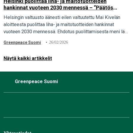
Helsinki puolittaa liha- ja maitotuotteiden
hankinnat vuoteen 2030 mennessä – “Päätös
näyttää esimerkkiä koko Suomelle”.
Helsingin valtuusto äänesti eilen valtuutettu Mai Kivelän
aloitteesta puolittaa liha- ja maitotuotteiden hankinnat
vuoteen 2030 mennessä. Ehdotus puolittamisesta meni läpi
kirkkaasti, kun 57 valtuutettua äänesti puolesta ja vain 23
Greenpeace Suomi
26/02/2026
vastaan. Greenpeace pitää päätöstä merkittävänä askeleena
kohti ilmaston kannalta kestävää ruokailua.
Näytä kaikki artikkelit
Greenpeace Suomi