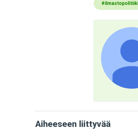
#
ilmastopolitii
Aiheeseen liittyvää