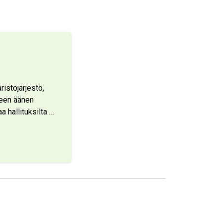
istöjärjestö,
seen äänen
 hallituksilta
…