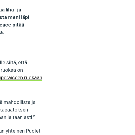
a liha- ja
ta meni läpi
peace pitää
a.
e siitä, että
 ruokaa on
viperäiseen ruokaan
ä mahdollista ja
uokapäätöksen
n laitaan asti.”
ian yhteinen Puolet