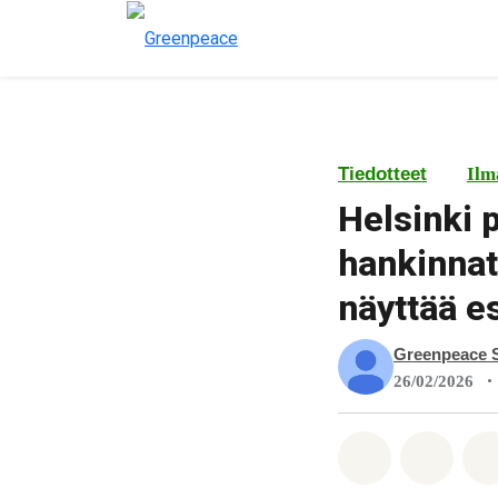
Tiedotteet
Ilm
Helsinki p
hankinna
näyttää e
Greenpeace 
•
26/02/2026
Jaa Whatsa
Jaa F