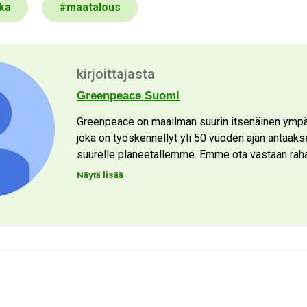
kka
#
maatalous
kirjoittajasta
Greenpeace Suomi
Greenpeace on maailman suurin itsenäinen ympär
joka on työskennellyt yli 50 vuoden ajan antaak
suurelle planeetallemme. Emme ota vastaan rahaa
Näytä lisää