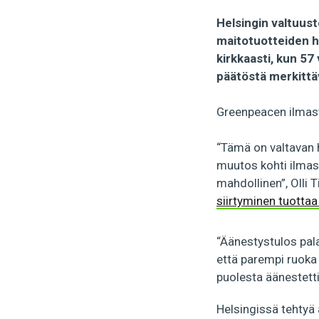
Helsingin valtuusto
maitotuotteiden h
kirkkaasti, kun 57
päätöstä merkittä
Greenpeacen ilmast
“Tämä on valtavan h
muutos kohti ilmas
mahdollinen”, Olli T
siirtyminen tuottaa
“Äänestystulos pala
että parempi ruoka 
puolesta äänestetti
Helsingissä tehtyä 