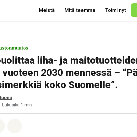
Meistä
Mitä teemme
Toimi nyt
astonmuutos
uolittaa liha- ja maitotuotteide
t vuoteen 2030 mennessä – “P
simerkkiä koko Suomelle”.
Suomi
Lukuaika 1 min
pp
acebook
Jaa Email
Share on Bluesky