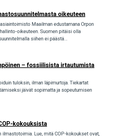
 ilmastosuunnitelmasta oikeuteen
akiasiaintoimisto Maailman edustamana Orpon
hallinto-oikeuteen. Suomen pitäisi olla
 suunnitelmalla siihen ei päästä…
inen – fossiilisista irtautumista
uin tuloksin, ilman läpimurtoja. Tiekartat
ttämiseksi jäivät sopimatta ja sopeutumisen
ä COP-kokouksista
 ilmastotoimia. Lue, mitä COP-kokoukset ovat,