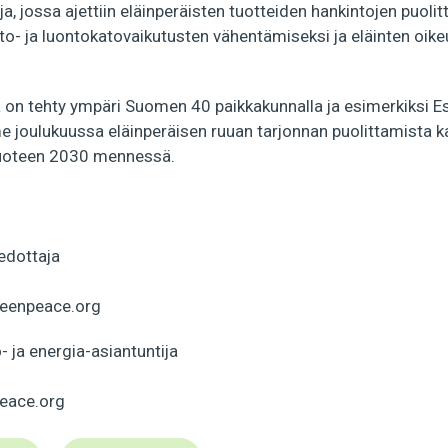
 jossa ajettiin eläinperäisten tuotteiden hankintojen puolit
to- ja luontokatovaikutusten vähentämiseksi ja eläinten oike
ta on tehty ympäri Suomen 40 paikkakunnalla ja esimerkiksi 
ime joulukuussa eläinperäisen ruuan tarjonnan puolittamista 
vuoteen 2030 mennessä.
edottaja
eenpeace.org
o- ja energia-asiantuntija
peace.org