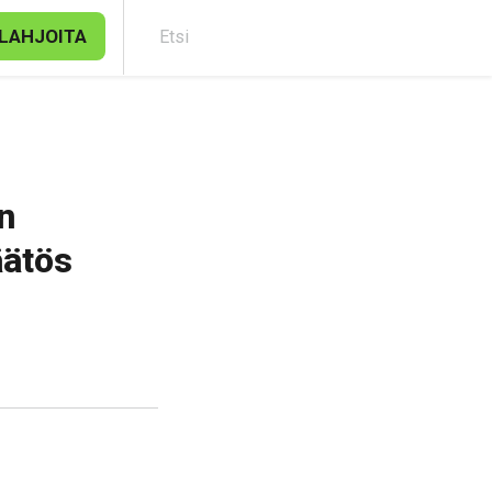
LAHJOITA
Etsi
n
äätös