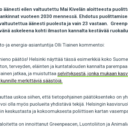
 äänesti eilen valtuutettu Mai Kivelän aloitteesta puolitta
ankinnat vuoteen 2030 mennessä. Ehdotus puolittamises
 valtuutettua äänesti puolesta ja vain 23 vastaan. Green
vänä askeleena kohti ilmaston kannalta kestävää ruokailu
o-ja energia-asiantuntija Olli Tiainen kommentoi:
ieno päätös! Helsinki näyttää tässä esimerkkiä koko Suomell
ton, terveyden, eläinten ja kuntatalouden kannalta parempaa
iainen jatkaa, ja muistuttaa
selvityksestä, jonka mukaan kas
 kunnille merkittäviä säästöjä.
uttaa uskoa siihen, että tietopohjainen päätöksenteko on yh
voi olla myös puolueita yhdistävä tekijä. Helsingin kasvisr
in keskustasta ja kokoomuksesta poliittisen kartan vasempaa
aloitetta on innoittanut Greenpeacen, Luontoliiton ja Animal