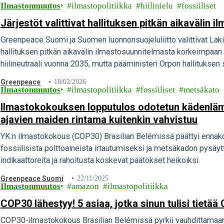
Ilmastonmuutos
ilmastopolitiikka
hiilinielu
fossiiliset
Järjestöt valittivat hallituksen pitkän aikavälin
Greenpeace Suomi ja Suomen luonnonsuojeluliitto valittivat L
hallituksen pitkän aikavälin ilmastosuunnitelmasta korkeimpaan 
hiilineutraali vuonna 2035, mutta pääministeri Orpon hallituksen
Greenpeace
18/02/2026
Ilmastonmuutos
ilmastopolitiikka
fossiiliset
metsäkato
Ilmastokokouksen lopputulos odotetun kädenlämpö
ajavien maiden rintama kuitenkin vahvistuu
YK:n ilmastokokous (COP30) Brasilian Belémissä päättyi ennakoid
fossiilisista polttoaineista irtautumiseksi ja metsäkadon pysäy
indikaattoreita ja rahoitusta koskevat päätökset heikoiksi.
Greenpeace Suomi
22/11/2025
Ilmastonmuutos
amazon
ilmastopolitiikka
COP30 lähestyy! 5 asiaa, jotka sinun tulisi tietä
COP30-ilmastokokous Brasilian Belémissä pyrkii vauhdittamaan