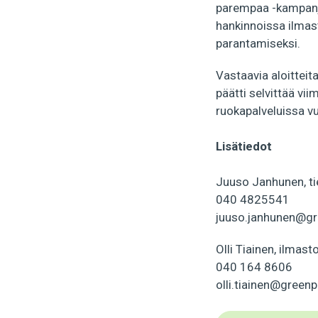
parempaa -kampanja,
hankinnoissa ilmas
parantamiseksi.
Vastaavia aloittei
päätti selvittää vi
ruokapalveluissa 
Lisätiedot
Juuso Janhunen, ti
040 4825541
juuso.janhunen@gr
Olli Tiainen, ilmast
040 164 8606
olli.tiainen@green