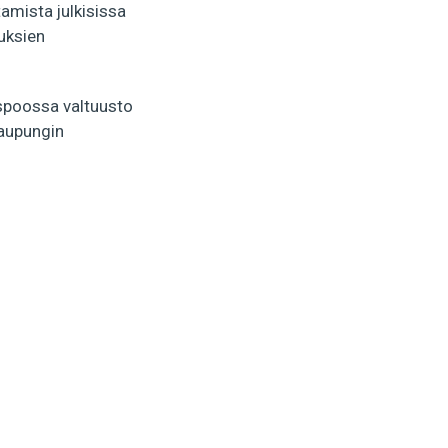
tamista julkisissa
uksien
Espoossa valtuusto
kaupungin