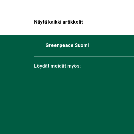
Näytä kaikki artikkelit
Greenpeace Suomi
Löydät meidät myös:
Facebook
Bluesky
Instagram
TikTok
YouTube
Linkedin
RSS