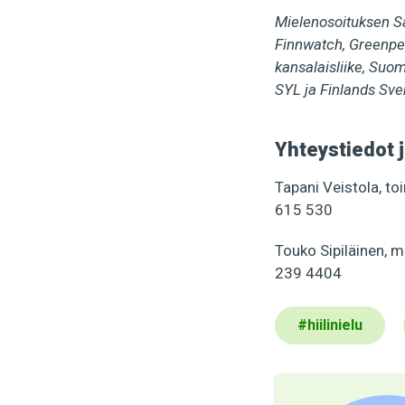
Mielenosoituksen Sää
Finnwatch, Greenpe
kansalaisliike, Suo
SYL ja Finlands Sv
Yhteystiedot 
Tapani Veistola, to
615 530
Touko Sipiläinen, m
239 4404
#
hiilinielu