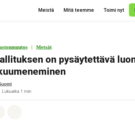
Meistä
Mitä teemme
Toimi nyt
|
astonmuutos
Metsät
allituksen on pysäytettävä luon
 kuumeneminen
Suomi
Lukuaika 1 min
pp
acebook
Jaa Email
Share on Bluesky