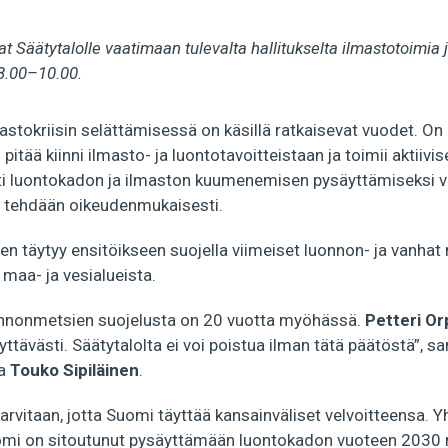
t Säätytalolle vaatimaan tulevalta hallitukselta ilmastotoimia
 8.00–10.00.
astokriisin selättämisessä on käsillä ratkaisevat vuodet. O
pitää kiinni ilmasto- ja luontotavoitteistaan ja toimii aktiivise
i luontokadon ja ilmaston kuumenemisen pysäyttämiseksi 
mä tehdään oikeudenmukaisesti.
en täytyy ensitöikseen suojella viimeiset luonnon- ja vanhat
maa- ja vesialueista.
onnonmetsien suojelusta on 20 vuotta myöhässä.
Petteri Or
yttävästi. Säätytalolta ei voi poistua ilman tätä päätöstä”,
ja
Touko Sipiläinen
.
arvitaan, jotta Suomi täyttää kansainväliset velvoitteensa.
mi on sitoutunut pysäyttämään luontokadon vuoteen 2030