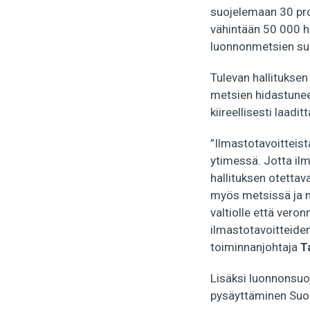
suojelemaan 30 pros
vähintään 50 000 he
luonnonmetsien suoj
Tulevan hallituksen
metsien hidastuneen
kiireellisesti laadit
”Ilmastotavoitteist
ytimessä. Jotta ilm
hallituksen otettava
myös metsissä ja ma
valtiolle että vero
ilmastotavoitteide
toiminnanjohtaja
T
Lisäksi luonnonsuoj
pysäyttäminen Suom