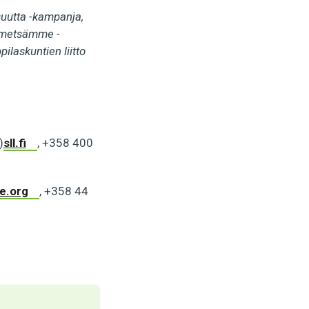
isuutta -kampanja,
n metsämme -
laskuntien liitto
)
sll.fi
, +358 400
e.org
, +358 44