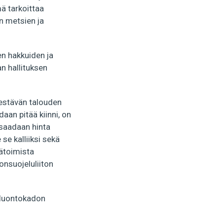
ä tarkoittaa
n metsien ja
en hakkuiden ja
n hallituksen
kestävän talouden
aan pitää kiinni, on
e saadaan hinta
se kalliiksi sekä
sätoimista
onsuojeluliiton
ä luontokadon