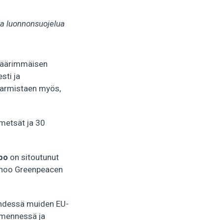
 ja luonnonsuojelua
n äärimmäisen
sti ja
varmistaen myös,
 metsät ja 30
po
on sitoutunut
 sanoo Greenpeacen
 Yhdessä muiden EU-
 mennessä ja