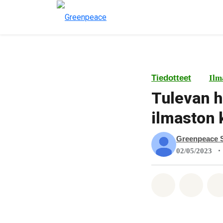
Tiedotteet
Ilm
Tulevan h
ilmaston
Greenpeace 
•
02/05/2023
Jaa Whatsa
Jaa F