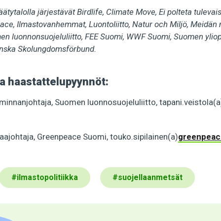
tytalolla järjestävät Birdlife, Climate Move, Ei polteta tuleva
ace, Ilmastovanhemmat, Luontoliitto, Natur och Miljö, Meidä
men luonnonsuojeluliitto, FEE Suomi, WWF Suomi, Suomen ylioppi
enska Skolungdomsförbund.
ja haastattelupyynnöt:
iminnanjohtaja, Suomen luonnosuojeluliitto, tapani.veistola(a
aajohtaja, Greenpeace Suomi, touko.sipilainen(a)
greenpeac
#
ilmastopolitiikka
#
suojellaanmetsät