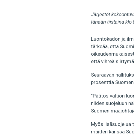
Järjestöt kokoontuva
tänään tiistaina klo
Luontokadon ja ilm
tärkeää, että Suomi 
oikeudenmukaisest
että vihreä siirty
Seuraavan hallituks
prosenttia Suomen 
”Päätös valtion lu
niiden suojeluun nä
Suomen maajohta
Myös lisäsuojelua t
maiden kanssa Suo