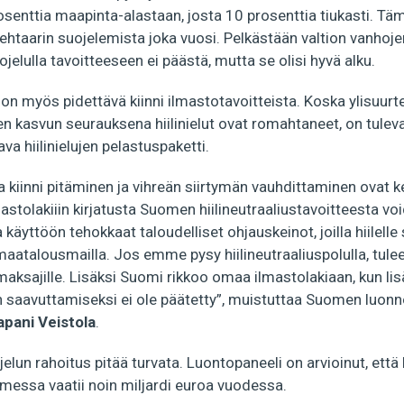
enttia maapinta-alastaan, josta 10 prosenttia tiukasti. Täm
htaarin suojelemista joka vuosi. Pelkästään valtion vanhoje
elulla tavoitteeseen ei päästä, mutta se olisi hyvä alku.
 on myös pidettävä kiinni ilmastotavoitteista. Koska ylisuurt
 kasvun seurauksena hiilinielut ovat romahtaneet, on tuleva
tava hiilinielujen pelastuspaketti.
a kiinni pitäminen ja vihreän siirtymän vauhdittaminen ovat 
astolakiiin kirjatusta Suomen hiilineutraaliustavoitteesta void
 käyttöön tehokkaat taloudelliset ohjauskeinot, joilla hiilell
atalousmailla. Jos emme pysy hiilineutraaliuspolulla, tulee 
nmaksajille. Lisäksi Suomi rikkoo omaa ilmastolakiaan, kun li
n saavuttamiseksi ei ole päätetty”, muistuttaa Suomen luonn
apani Veistola
.
elun rahoitus pitää turvata. Luontopaneeli on arvioinut, ett
essa vaatii noin miljardi euroa vuodessa.