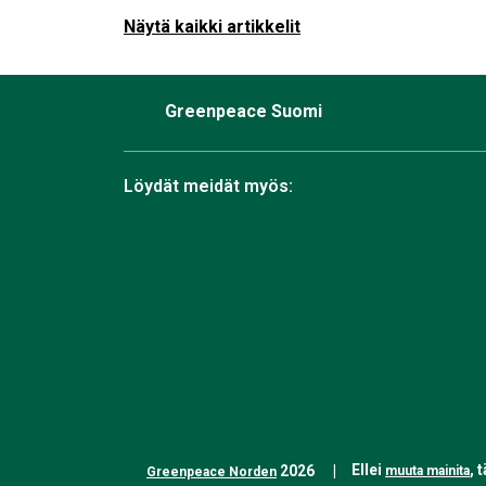
Näytä kaikki artikkelit
Greenpeace Suomi
Löydät meidät myös:
Facebook
Bluesky
Instagram
TikTok
YouTube
Linkedin
RSS
Ellei
, 
2026
muuta mainita
Greenpeace Norden