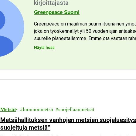
kirjoittajasta
Greenpeace Suomi
Greenpeace on maailman suurin itsenäinen ympär
joka on työskennellyt yli 50 vuoden ajan antaak
suurelle planeetallemme. Emme ota vastaan rahaa
Näytä lisää
Metsät
luonnonmetsä
suojellaanmetsät
Metsähallituksen vanhojen metsien suojeluesitys 
suojeltuja metsiä”