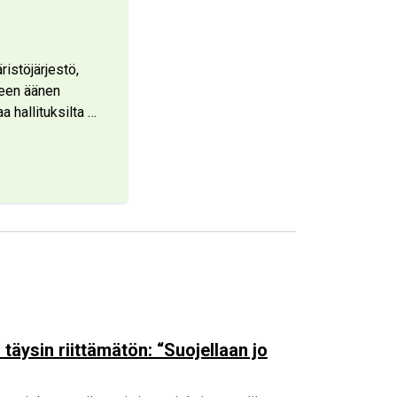
istöjärjestö,
seen äänen
 hallituksilta
…
täysin riittämätön: “Suojellaan jo