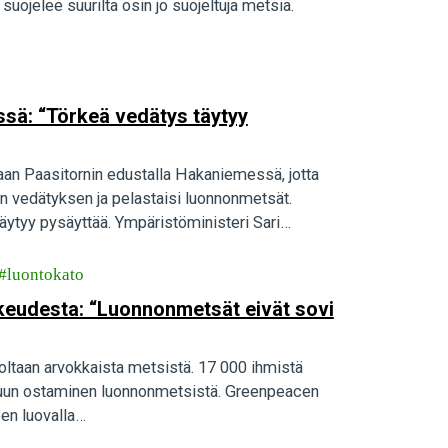
uojelee suurilta osin jo suojeltuja metsiä.
essä: “Törkeä vedätys täytyy
aan Paasitornin edustalla Hakaniemessä, jotta
n vedätyksen ja pelastaisi luonnonmetsät.
ytyy pysäyttää. Ympäristöministeri Sari
luontokato
rkeudesta: “Luonnonmetsät eivät sovi
noltaan arvokkaista metsistä. 17 000 ihmistä
n puun ostaminen luonnonmetsistä. Greenpeacen
een luovalla…