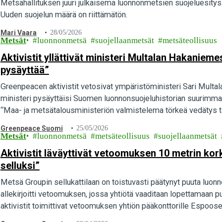
Metsähallituksen juuri julkaisema luonnonmetsien suojeluesitys s
Uuden suojelun määrä on riittämätön.
Mari Vaara
28/05/2026
Metsät
luonnonmetsä
suojellaanmetsät
metsäteollisuus
Aktivistit yllättivät ministeri Multalan Hakaniem
pysäyttää”
Greenpeacen aktivistit vetosivat ympäristöministeri Sari Multal
ministeri pysäyttäisi Suomen luonnonsuojeluhistorian suurimma
“Maa- ja metsätalousministeriön valmistelema törkeä vedätys tä
Multalalla…
Greenpeace Suomi
25/05/2026
Metsät
luonnonmetsä
metsäteollisuus
suojellaanmetsät
Aktivistit läväyttivät vetoomuksen 10 metrin ko
selluksi”
Metsä Groupin sellukattilaan on toistuvasti päätynyt puuta luon
allekirjoitti vetoomuksen, jossa yhtiötä vaaditaan lopettamaa
aktivistit toimittivat vetoomuksen yhtiön pääkonttorille Espoos