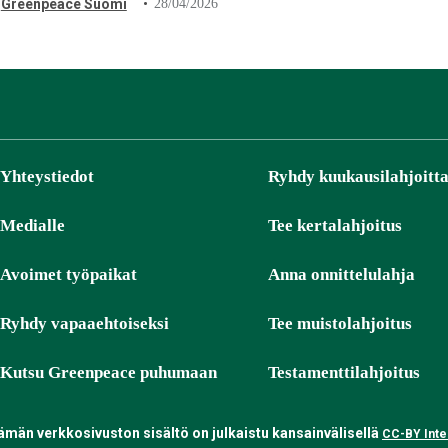
Greenpeace Suomi
28/04/2026
Yhteystiedot
Ryhdy kuukausilahjoitta
Medialle
Tee kertalahjoitus
Avoimet työpaikat
Anna onnittelulahja
Ryhdy vapaaehtoiseksi
Tee muistolahjoitus
Kutsu Greenpeace puhumaan
Testamenttilahjoitus
tämän verkkosivuston sisältö on julkaistu kansainvälisellä
CC-BY Inter