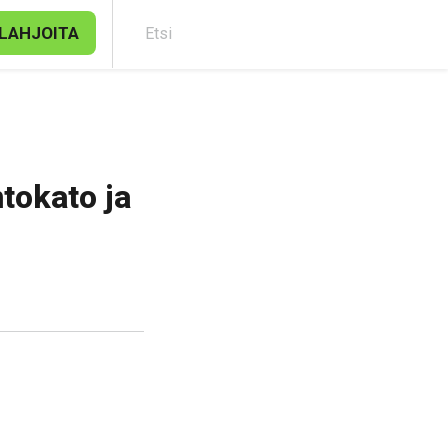
LAHJOITA
Etsi
tokato ja