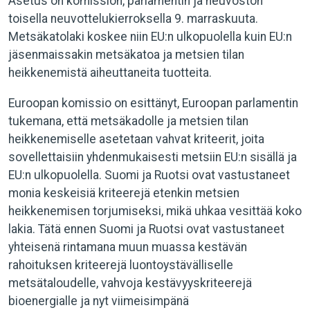
Asetus on komission, parlamentin ja neuvoston
toisella neuvottelukierroksella 9. marraskuuta.
Metsäkatolaki koskee niin EU:n ulkopuolella kuin EU:n
jäsenmaissakin metsäkatoa ja metsien tilan
heikkenemistä aiheuttaneita tuotteita.
Euroopan komissio on esittänyt, Euroopan parlamentin
tukemana, että metsäkadolle ja metsien tilan
heikkenemiselle asetetaan vahvat kriteerit, joita
sovellettaisiin yhdenmukaisesti metsiin EU:n sisällä ja
EU:n ulkopuolella. Suomi ja Ruotsi ovat vastustaneet
monia keskeisiä kriteerejä etenkin metsien
heikkenemisen torjumiseksi, mikä uhkaa vesittää koko
lakia. Tätä ennen Suomi ja Ruotsi ovat vastustaneet
yhteisenä rintamana muun muassa kestävän
rahoituksen kriteerejä luontoystävälliselle
metsätaloudelle, vahvoja kestävyyskriteerejä
bioenergialle ja nyt viimeisimpänä