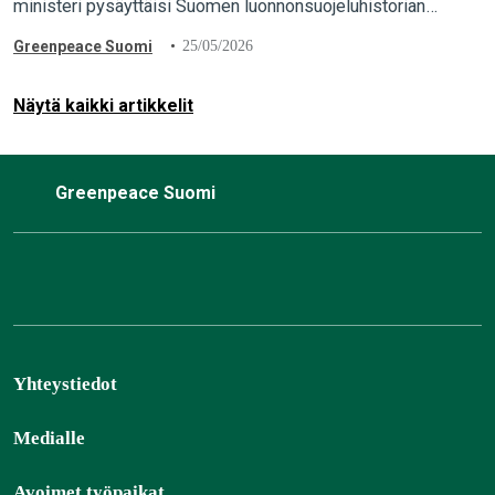
ministeri pysäyttäisi Suomen luonnonsuojeluhistorian
suurimman vedätyksen ja pelastaisi luonnonmetsät. “Maa- ja
Greenpeace Suomi
25/05/2026
metsätalousministeriön valmistelema törkeä vedätys täytyy
pysäyttää. Ympäristöministeri Sari Multalalla…
Näytä kaikki artikkelit
Greenpeace Suomi
Yhteystiedot
Medialle
Avoimet työpaikat