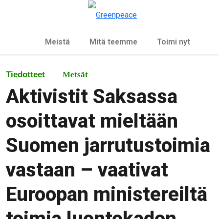
Ky
Valikko
Meistä
Mitä teemme
Toimi nyt
Tiedotteet
Metsät
Aktivistit Saksassa
osoittavat mieltään
Suomen jarrutustoimia
vastaan – vaativat
Euroopan ministereiltä
toimia luontokadon