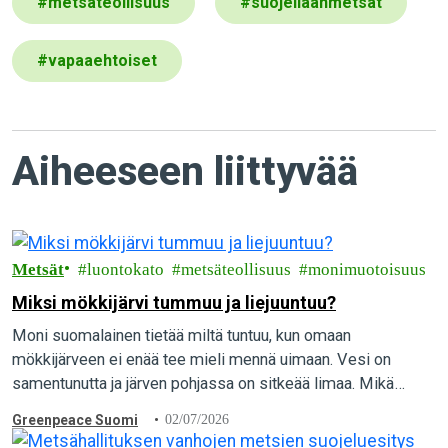
#
metsäteollisuus
#
suojellaanmetsät
#
vapaaehtoiset
Aiheeseen liittyvää
Metsät
luontokato
metsäteollisuus
monimuotoisuus
Miksi mökkijärvi tummuu ja liejuuntuu?
Moni suomalainen tietää miltä tuntuu, kun omaan
mökkijärveen ei enää tee mieli mennä uimaan. Vesi on
samentunutta ja järven pohjassa on sitkeää limaa. Mikä
aiheuttaa vesien pilaantumista, ja mitä yksittäinen…
Greenpeace Suomi
02/07/2026