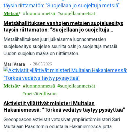
Metsät
luonnonmetsä
suojellaanmetsät
Metsähallituksen vanhojen metsien suojeluesitys
täysin riittämätön: “Suojellaan jo suojeltuja
metsiä”
Metsähallituksen juuri julkaisema luonnonmetsien
suojeluesitys suojelee suurilta osin jo suojeltuja metsiä.
Uuden suojelun määrä on riittämätön.
Mari Vaara
28/05/2026
Metsät
luonnonmetsä
suojellaanmetsät
metsäteollisuus
Aktivistit yllättivät ministeri Multalan
Hakaniemessä: “Törkeä vedätys täytyy pysäyttää”
Greenpeacen aktivistit vetosivat ympäristöministeri Sari
Multalaan Paasitornin edustalla Hakaniemessä, jotta