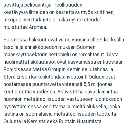
sovittuja pelisääntöjä. Teollisuuden
kestävyysväitteiden on kestettävä myös kriittinen,
ulkopuolinen tarkastelu, mikä nyt ei toteudu”,
muistuttaa Aromaa.
Suomessa hakkuut ovat viime vuosina olleet korkealla
tasolla ja ennakkotiedon mukaan Suomen
maankäyttösektorin nettonielu on romahtanut. Tästä
huolimatta hakkuutasot ovat kasvamassa entisestään.
Pohjoisessa Metsä Groupin Kemin sellutehdas ja
Stora Enson kartonkitehdasinvestointi Ouluun ovat
nostamassa puuntarvetta yhteensä 5,5 miljoonaa
kuutiometriä vuodessa. Aktivistit haluavat kiinnittää
huomion metsäteollisuuden vastuuseen luontokadon
pysäyttämisessä osoittamalla mieltä aluksella, jonka
lastina on suomalaisia metsäteollisuuden tuotteita
Oulusta ja Kemistä sekä Ruotsin Husumista.