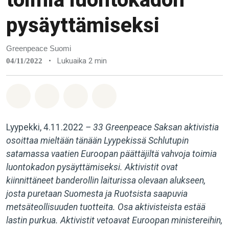
pysäyttämiseksi
Greenpeace Suomi
•
Lukuaika 2 min
04/11/2022
Jaa Whatsapp
Jaa Facebook
Jaa Email
Share on Bluesky
Lyypekki, 4.11.2022
– 33 Greenpeace Saksan aktivistia
osoittaa mieltään tänään Lyypekissä Schlutupin
satamassa vaatien Euroopan päättäjiltä vahvoja toimia
luontokadon pysäyttämiseksi. Aktivistit ovat
kiinnittäneet banderollin laiturissa olevaan alukseen,
josta puretaan Suomesta ja Ruotsista saapuvia
metsäteollisuuden tuotteita. Osa aktivisteista estää
lastin purkua. Aktivistit vetoavat Euroopan ministereihin,