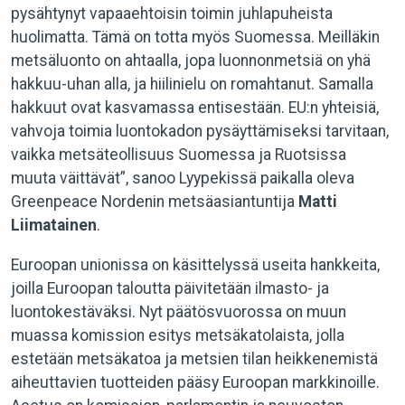
pysähtynyt vapaaehtoisin toimin juhlapuheista
huolimatta. Tämä on totta myös Suomessa. Meilläkin
metsäluonto on ahtaalla, jopa luonnonmetsiä on yhä
hakkuu-uhan alla, ja hiilinielu on romahtanut. Samalla
hakkuut ovat kasvamassa entisestään. EU:n yhteisiä,
vahvoja toimia luontokadon pysäyttämiseksi tarvitaan,
vaikka metsäteollisuus Suomessa ja Ruotsissa
muuta väittävät”, sanoo Lyypekissä paikalla oleva
Greenpeace Nordenin metsäasiantuntija
Matti
Liimatainen
.
Euroopan unionissa on käsittelyssä useita hankkeita,
joilla Euroopan taloutta päivitetään ilmasto- ja
luontokestäväksi. Nyt päätösvuorossa on muun
muassa komission esitys metsäkatolaista, jolla
estetään metsäkatoa ja metsien tilan heikkenemistä
aiheuttavien tuotteiden pääsy Euroopan markkinoille.