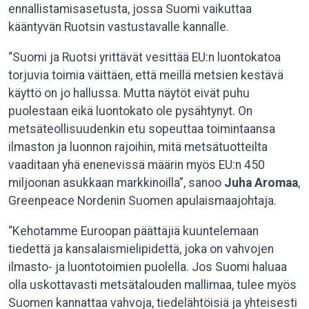
ennallistamisasetusta, jossa Suomi vaikuttaa
kääntyvän Ruotsin vastustavalle kannalle.
“Suomi ja Ruotsi yrittävät vesittää EU:n luontokatoa
torjuvia toimia väittäen, että meillä metsien kestävä
käyttö on jo hallussa. Mutta näytöt eivät puhu
puolestaan eikä luontokato ole pysähtynyt. On
metsäteollisuudenkin etu sopeuttaa toimintaansa
ilmaston ja luonnon rajoihin, mitä metsätuotteilta
vaaditaan yhä enenevissä määrin myös EU:n 450
miljoonan asukkaan markkinoilla”, sanoo
Juha Aromaa
,
Greenpeace Nordenin Suomen apulaismaajohtaja.
“Kehotamme Euroopan päättäjiä kuuntelemaan
tiedettä ja kansalaismielipidettä, joka on vahvojen
ilmasto- ja luontotoimien puolella. Jos Suomi haluaa
olla uskottavasti metsätalouden mallimaa, tulee myös
Suomen kannattaa vahvoja, tiedelähtöisiä ja yhteisesti