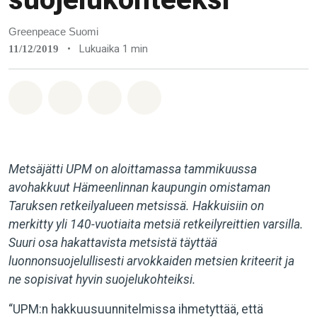
Greenpeace Suomi
•
Lukuaika 1 min
11/12/2019
Jaa Whatsapp
Jaa Facebook
Jaa Email
Share on Bluesky
Metsäjätti UPM on aloittamassa tammikuussa
avohakkuut Hämeenlinnan kaupungin omistaman
Taruksen retkeilyalueen metsissä. Hakkuisiin on
merkitty yli 140-vuotiaita metsiä retkeilyreittien varsilla.
Suuri osa hakattavista metsistä täyttää
luonnonsuojelullisesti arvokkaiden metsien kriteerit ja
ne sopisivat hyvin suojelukohteiksi.
“UPM:n hakkuusuunnitelmissa ihmetyttää, että