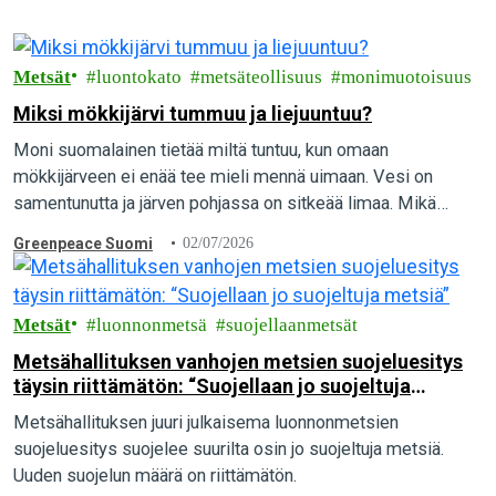
Metsät
luontokato
metsäteollisuus
monimuotoisuus
Miksi mökkijärvi tummuu ja liejuuntuu?
Moni suomalainen tietää miltä tuntuu, kun omaan
mökkijärveen ei enää tee mieli mennä uimaan. Vesi on
samentunutta ja järven pohjassa on sitkeää limaa. Mikä
aiheuttaa vesien pilaantumista, ja mitä yksittäinen…
Greenpeace Suomi
02/07/2026
Metsät
luonnonmetsä
suojellaanmetsät
Metsähallituksen vanhojen metsien suojeluesitys
täysin riittämätön: “Suojellaan jo suojeltuja
metsiä”
Metsähallituksen juuri julkaisema luonnonmetsien
suojeluesitys suojelee suurilta osin jo suojeltuja metsiä.
Uuden suojelun määrä on riittämätön.