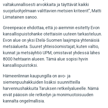
valtakunnallisesti arvokkaita ja täyttävät kaikki
suojeluohjelmaan valittavien metsien kriteerit”, Matti
Liimatainen sanoo.
Greenpeace ehdottaa, että jo aiemmin esitetty Evon
kansallispuistohanke otettaisiin uuteen tarkasteluun.
Evon alue on yksi Etelä-Suomen laajimpia yhtenäisiä
metsäalueita. Suuret yhteisöomistajat, kuten valtio,
kunnat ja metsäyhtiö UPM, omistavat yhdessä lähes
8000 hehtaarin alueen. Tämä alue sopisi hyvin
kansallispuistoksi.
Hämeenlinnan kaupungilla on avo- ja
siemenpuuhakkuiden lisäksi suunnitteilla
harvennushakkuita Taruksen retkeilyalueelle. Nämä
eivät pääosin ole retkeilyn ja monimuotoisuuden
kannalta ongelmallisia.