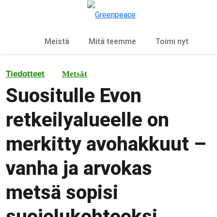
Ky
Valikko
Meistä
Mitä teemme
Toimi nyt
Tiedotteet
Metsät
Suositulle Evon
retkeilyalueelle on
merkitty avohakkuut –
vanha ja arvokas
metsä sopisi
suojelukohteeksi