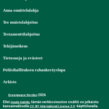
Anna onnittelulahja
Tee muistolahjoitus
Testamenttilahjoitus
Tekijänoikeus
Tietosuoja ja evästeet
Poliisihallituksen rahankeräyslupa
Arkisto
2026
Greenpeace Norden
Ellei
, tämän verkkosivuston sisältö on julkaistu
muuta mainita
kansainvälisellä
-käyttöluvalla.
CC-BY International License 2.0