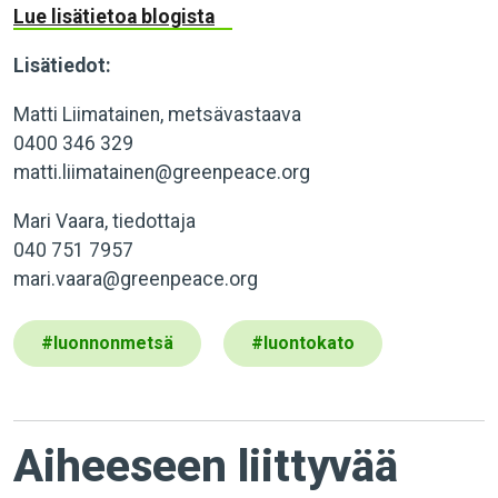
Lue lisätietoa blogista
Lisätiedot:
Matti Liimatainen, metsävastaava
0400 346 329
matti.liimatainen@greenpeace.org
Mari Vaara, tiedottaja
040 751 7957
mari.vaara@greenpeace.org
#
luonnonmetsä
#
luontokato
Aiheeseen liittyvää