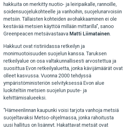
hakkuita on merkitty nuotio- ja leiripaikalle, rannoille,
soidensuojelukohteelle ja vanhoihin, suojelunarvoisiin
metsiin. Tällaisten kohteiden avohakkaaminen ei ole
kestävää metsien käyttöä millään mittarilla”, sanoo
Greenpeacen metsävastaava
Matti Liimatainen
.
Hakkuut ovat ristiriidassa retkeilyn ja
monimuotoisuuden suojelun kanssa. Taruksen
retkeilyalue on osa valtakunnallisesti arvostettua ja
suosittua Evon retkeilyaluetta, jonka kävijämäärät ovat
olleet kasvussa. Vuonna 2000 tehdyssä
ympäristöministeriön selvityksessä Evon alue
luokiteltiin metsien suojelun puute- ja
kehittämisalueeksi.
“Hämeenlinnan kaupunki voisi tarjota vanhoja metsiä
suojeltavaksi Metso-ohjelmassa, jonka rahoitusta
uusi hallitus on lisännyt. Hakattavat metsät ovat