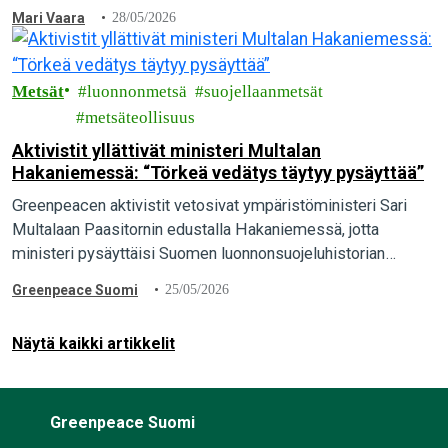
Mari Vaara
28/05/2026
Metsät
luonnonmetsä
suojellaanmetsät
metsäteollisuus
Aktivistit yllättivät ministeri Multalan
Hakaniemessä: “Törkeä vedätys täytyy pysäyttää”
Greenpeacen aktivistit vetosivat ympäristöministeri Sari
Multalaan Paasitornin edustalla Hakaniemessä, jotta
ministeri pysäyttäisi Suomen luonnonsuojeluhistorian
suurimman vedätyksen ja pelastaisi luonnonmetsät. “Maa- ja
Greenpeace Suomi
25/05/2026
metsätalousministeriön valmistelema törkeä vedätys täytyy
pysäyttää. Ympäristöministeri Sari Multalalla…
Näytä kaikki artikkelit
Greenpeace Suomi