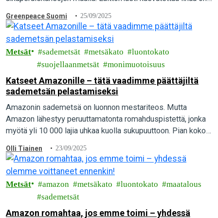
voinut päätyä myös eurooppalaisten kuluttajien lautasille.
Greenpeace Suomi
25/09/2025
Metsät
sademetsät
metsäkato
luontokato
suojellaanmetsät
monimuotoisuus
Katseet Amazonille – tätä vaadimme päättäjiltä
sademetsän pelastamiseksi
Amazonin sademetsä on luonnon mestariteos. Mutta
Amazon lähestyy peruuttamatonta romahduspistettä, jonka
myötä yli 10 000 lajia uhkaa kuolla sukupuuttoon. Pian koko
maailman katse on sademetsässä, kun maailman päättäjät
Olli Tiainen
23/09/2025
kokoontuvat Amazonille…
Metsät
amazon
metsäkato
luontokato
maatalous
sademetsät
Amazon romahtaa, jos emme toimi – yhdessä