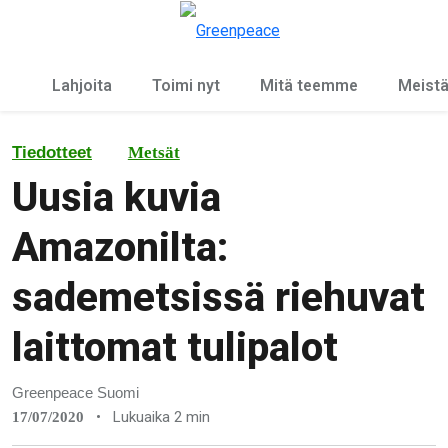
Ky
Valikko
Lahjoita
Toimi nyt
Mitä teemme
Meist
Tiedotteet
Metsät
Uusia kuvia
Amazonilta:
sademetsissä riehuvat
laittomat tulipalot
Greenpeace Suomi
•
Lukuaika 2 min
17/07/2020