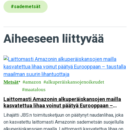
#
sademetsät
Aiheeseen liittyvää
Metsät
amazon
alkuperäiskansojenoikeudet
maatalous
Laittomasti Amazonin alkuperäiskansojen mailla
kasvatettua lihaa voinut päätyä Eurooppaan –
taustalla maailman suurin lihantuottaja
Lihajätti JBS:n toimitusketjuun on päätynyt naudanlihaa, joka
on kasvatettu laittomasti Amazonin sademetsän suojellulla
alkuperäiskansojen maalla. Laittomasti kasvatettua lihaa on