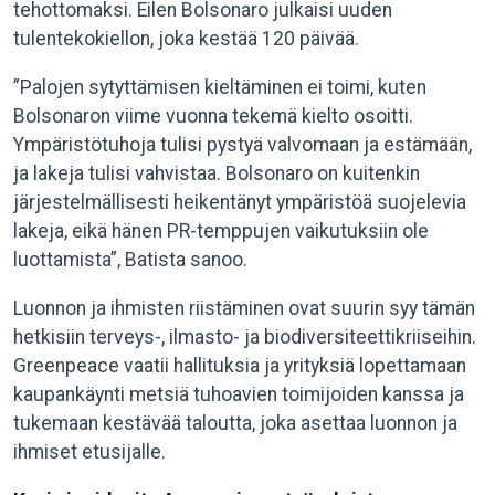
tehottomaksi. Eilen Bolsonaro julkaisi uuden
tulentekokiellon, joka kestää 120 päivää.
”Palojen sytyttämisen kieltäminen ei toimi, kuten
Bolsonaron viime vuonna tekemä kielto osoitti.
Ympäristötuhoja tulisi pystyä valvomaan ja estämään,
ja lakeja tulisi vahvistaa. Bolsonaro on kuitenkin
järjestelmällisesti heikentänyt ympäristöä suojelevia
lakeja, eikä hänen PR-temppujen vaikutuksiin ole
luottamista”, Batista sanoo.
Luonnon ja ihmisten riistäminen ovat suurin syy tämän
hetkisiin terveys-, ilmasto- ja biodiversiteettikriiseihin.
Greenpeace vaatii hallituksia ja yrityksiä lopettamaan
kaupankäynti metsiä tuhoavien toimijoiden kanssa ja
tukemaan kestävää taloutta, joka asettaa luonnon ja
ihmiset etusijalle.