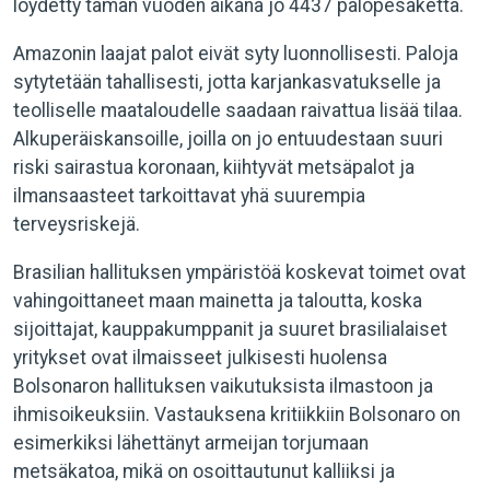
löydetty tämän vuoden aikana jo 4437 palopesäkettä.
Amazonin laajat palot eivät syty luonnollisesti. Paloja
sytytetään tahallisesti, jotta karjankasvatukselle ja
teolliselle maataloudelle saadaan raivattua lisää tilaa.
Alkuperäiskansoille, joilla on jo entuudestaan suuri
riski sairastua koronaan, kiihtyvät metsäpalot ja
ilmansaasteet tarkoittavat yhä suurempia
terveysriskejä.
Brasilian hallituksen ympäristöä koskevat toimet ovat
vahingoittaneet maan mainetta ja taloutta, koska
sijoittajat, kauppakumppanit ja suuret brasilialaiset
yritykset ovat ilmaisseet julkisesti huolensa
Bolsonaron hallituksen vaikutuksista ilmastoon ja
ihmisoikeuksiin. Vastauksena kritiikkiin Bolsonaro on
esimerkiksi lähettänyt armeijan torjumaan
metsäkatoa, mikä on osoittautunut kalliiksi ja