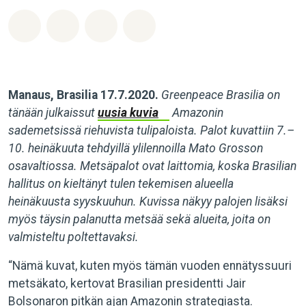
Jaa Whatsapp
Jaa Facebook
Jaa Email
Share on Bluesky
Manaus, Brasilia 17.7.2020.
Greenpeace Brasilia on
tänään julkaissut
uusia kuvia
Amazonin
sademetsissä riehuvista tulipaloista. Palot kuvattiin 7.–
10. heinäkuuta tehdyillä ylilennoilla Mato Grosson
osavaltiossa. Metsäpalot ovat laittomia, koska Brasilian
hallitus on kieltänyt tulen tekemisen alueella
heinäkuusta syyskuuhun. Kuvissa näkyy palojen lisäksi
myös täysin palanutta metsää sekä alueita, joita on
valmisteltu poltettavaksi.
“Nämä kuvat, kuten myös tämän vuoden ennätyssuuri
metsäkato, kertovat Brasilian presidentti Jair
Bolsonaron pitkän ajan Amazonin strategiasta.