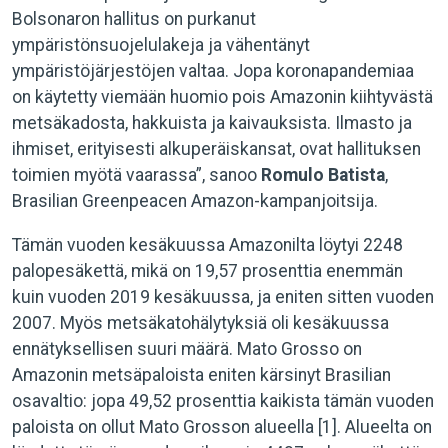
Bolsonaron hallitus on purkanut
ympäristönsuojelulakeja ja vähentänyt
ympäristöjärjestöjen valtaa. Jopa koronapandemiaa
on käytetty viemään huomio pois Amazonin kiihtyvästä
metsäkadosta, hakkuista ja kaivauksista. Ilmasto ja
ihmiset, erityisesti alkuperäiskansat, ovat hallituksen
toimien myötä vaarassa”, sanoo
Romulo Batista
,
Brasilian Greenpeacen Amazon-kampanjoitsija.
Tämän vuoden kesäkuussa Amazonilta löytyi 2248
palopesäkettä, mikä on 19,57 prosenttia enemmän
kuin vuoden 2019 kesäkuussa, ja eniten sitten vuoden
2007. Myös metsäkatohälytyksiä oli kesäkuussa
ennätyksellisen suuri määrä. Mato Grosso on
Amazonin metsäpaloista eniten kärsinyt Brasilian
osavaltio: jopa 49,52 prosenttia kaikista tämän vuoden
paloista on ollut Mato Grosson alueella [1]. Alueelta on