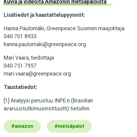
Kuvia ja videoita Amazonin metsäpaloista
.
Lisätiedot ja haastattelupyynnöt:
Hanna Paulomäki, Greenpeace Suomen maajohtaja
040 701 8933
hanna.paulomaki@greenpeace.org
Mari Vaara, tiedottaja
040 751 7957
mari.vaara@greenpeace.org
Taustatiedot:
[1] Analyysi perustuu INPE:n (Brasilian
avaruustutkimusinstituutti) tietoihin.
#
amazon
#
metsäpalot