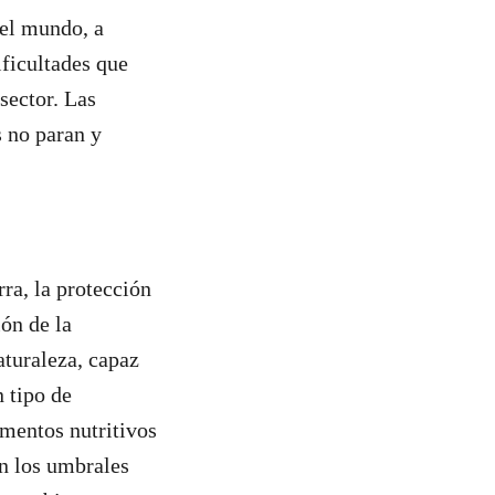
 el mundo, a
ficultades que
sector. Las
s no paran y
ra, la protección
ión de la
aturaleza, capaz
 tipo de
imentos nutritivos
n los umbrales