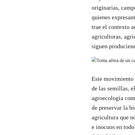
originarias, camp
quienes expresamo
trae el contexto a
agricultoras, agr
siguen produciend
Este movimiento f
de las semillas, e
agroecología como
de preservar la b
agricultura que n
e inocuos en tod