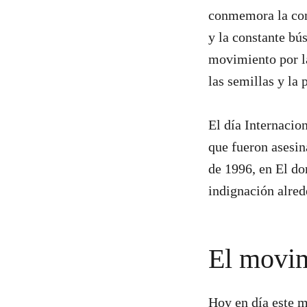
conmemora la cont
y la constante bú
movimiento por la
las semillas y la
El día Internaci
que fueron asesina
de 1996, en El do
indignación alre
El movim
Hoy en día este 