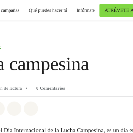
ATRÉVETE 
s campañas
Qué puedes hacer tú
Infórmate
r
a campesina
n de lectura
•
0
Comentarios
n Whatsapp
tir en Facebook
Compartir en Twitter
Compartir vía Email
Share on Bluesky
 el Día Internacional de la Lucha Campesina, es un día e