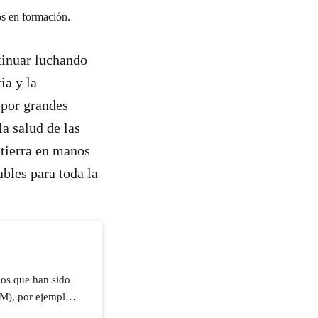
ntinuar luchando
ia y la
 por grandes
a salud de las
 tierra en manos
ables para toda la
os que han sido
M), por ejemplo,
erar resistencia a