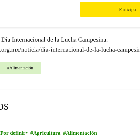
herbicidas. Forman parte del 
Participa
agricultura industrial, el cual 
desigualdad en el campo y qu
excesivo de plaguicidas y fertil
que afectan la salud y el medi
 Día Internacional de la Lucha Campesina.
.org.mx/noticia/dia-internacional-de-la-lucha-campesi
#
Alimentación
os
Por definir
Agricultura
Alimentación