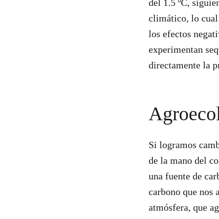
del 1.5 ºC, sigui
climático, lo cua
los efectos negat
experimentan seq
directamente la 
Agroecol
Si logramos camb
de la mano del co
una fuente de car
carbono que nos a
atmósfera, que ag