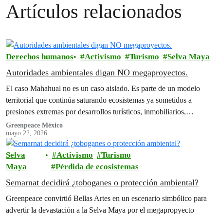
Artículos relacionados
Derechos humanos
Activismo
Turismo
Selva Maya
Autoridades ambientales digan NO megaproyectos.
El caso Mahahual no es un caso aislado. Es parte de un modelo
territorial que continúa saturando ecosistemas ya sometidos a
presiones extremas por desarrollos turísticos, inmobiliarios,
extractivos y de infraestructura. Pero antes de que las empresas
Greenpeace México
mayo 22, 2026
desistan de seguir con megaproyectos destructivos, como lo hizo
Royal Caribbean con su proyecto Perfect Day, es necesario…
Selva
Activismo
Turismo
Maya
Pérdida de ecosistemas
Semarnat decidirá ¿toboganes o protección ambiental?
Greenpeace convirtió Bellas Artes en un escenario simbólico para
advertir la devastación a la Selva Maya por el megapropyecto