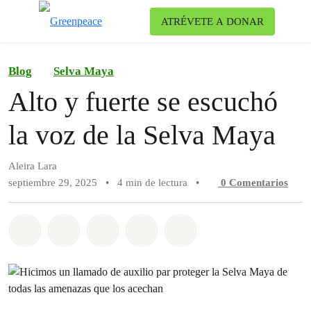
Ca
ATRÉVETE A DONAR
Menú
Blog
Selva Maya
Alto y fuerte se escuchó
la voz de la Selva Maya
Aleira Lara
septiembre 29, 2025
•
4 min de lectura
•
0
Comentarios
Compartir en Whatsapp
Compartir en Facebook
Compartir en Twitter
Compartir vía Email
Share on Bluesky