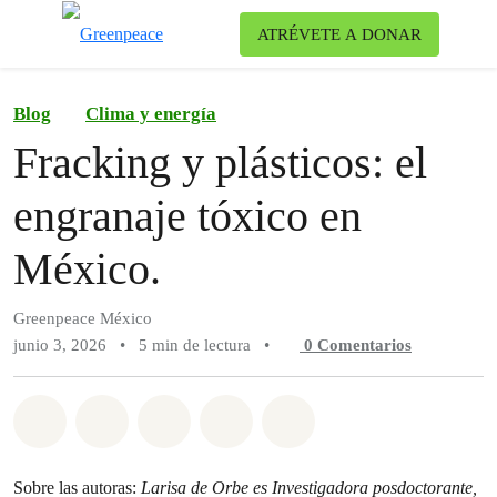
Ca
ATRÉVETE A DONAR
Menú
Blog
Clima y energía
Fracking y plásticos: el
engranaje tóxico en
México.
Greenpeace México
junio 3, 2026
•
5 min de lectura
•
0
Comentarios
Compartir en Whatsapp
Compartir en Facebook
Compartir en Twitter
Compartir vía Email
Share on Bluesky
Sobre las autoras:
Larisa de Orbe es Investigadora posdoctorante,