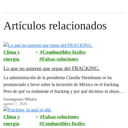
Artículos relacionados
Clima y
Combustibles fósiles
energía
Falsas soluciones
Lo que no quieren que sepas del FRACKING.
La administración de la presidenta Claudia Sheinbaum se ha
pronunciado a favor sobre la incursión de México en el fracking.
Pero de qué va realmente el fracking y por qué decimos ni ahora ni
nunca?
Greenpeace México
agosto 7, 2026
Clima y
Falsas soluciones
energía
Combustibles fósiles