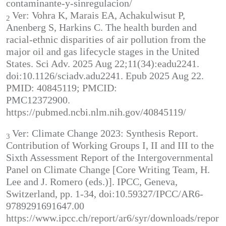
contaminante-y-sinregulacion/
Ver: Vohra K, Marais EA, Achakulwisut P,
2
Anenberg S, Harkins C. The health burden and
racial-ethnic disparities of air pollution from the
major oil and gas lifecycle stages in the United
States. Sci Adv. 2025 Aug 22;11(34):eadu2241.
doi:10.1126/sciadv.adu2241. Epub 2025 Aug 22.
PMID: 40845119; PMCID:
PMC12372900.
https://pubmed.ncbi.nlm.nih.gov/40845119/
Ver: Climate Change 2023: Synthesis Report.
3
Contribution of Working Groups I, II and III to the
Sixth Assessment Report of the Intergovernmental
Panel on Climate Change [Core Writing Team, H.
Lee and J. Romero (eds.)]. IPCC, Geneva,
Switzerland, pp. 1-34, doi:10.59327/IPCC/AR6-
9789291691647.00
https://www.ipcc.ch/report/ar6/syr/downloads/repor