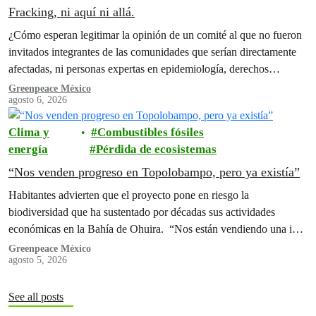
Fracking, ni aquí ni allá.
¿Cómo esperan legitimar la opinión de un comité al que no fueron
invitados integrantes de las comunidades que serían directamente
afectadas, ni personas expertas en epidemiología, derechos
humanos y territorios indígenas?
Greenpeace México
agosto 6, 2026
Clima y
Combustibles fósiles
energía
Pérdida de ecosistemas
“Nos venden progreso en Topolobampo, pero ya existía”
Habitantes advierten que el proyecto pone en riesgo la
biodiversidad que ha sustentado por décadas sus actividades
económicas en la Bahía de Ohuira. “Nos están vendiendo una idea
de progreso y desarrollo, pero eso ya existía en nuestra Bahía”,
Greenpeace México
agosto 5, 2026
afirman
See all posts