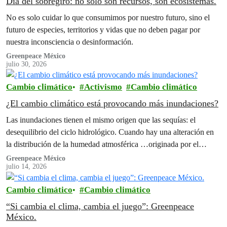
Día del sobregiro: no solo son recursos, son ecosistemas.
No es solo cuidar lo que consumimos por nuestro futuro, sino el
futuro de especies, territorios y vidas que no deben pagar por
nuestra inconsciencia o desinformación.
Greenpeace México
julio 30, 2026
Cambio climático
Activismo
Cambio climático
¿El cambio climático está provocando más inundaciones?
Las inundaciones tienen el mismo origen que las sequías: el
desequilibrio del ciclo hidrológico. Cuando hay una alteración en
la distribución de la humedad atmosférica …originada por el
cambio climático originado por las actividades humanas.
Greenpeace México
julio 14, 2026
Cambio climático
Cambio climático
“Si cambia el clima, cambia el juego”: Greenpeace
México.