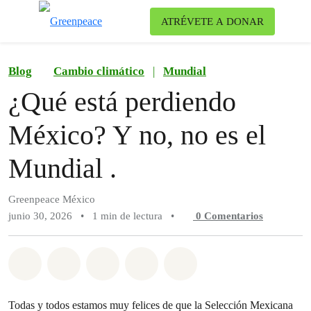
Ca
ATRÉVETE A DONAR
Menú
Blog
Cambio climático
|
Mundial
¿Qué está perdiendo
México? Y no, no es el
Mundial .
Greenpeace México
junio 30, 2026
•
1 min de lectura
•
0
Comentarios
Compartir en Whatsapp
Compartir en Facebook
Compartir en Twitter
Compartir vía Email
Share on Bluesky
Todas y todos estamos muy felices de que la Selección Mexicana