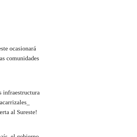
este ocasionará
 las comunidades
 infraestructura
@acarrizales_
ta al Sureste!
aís, el gobierno