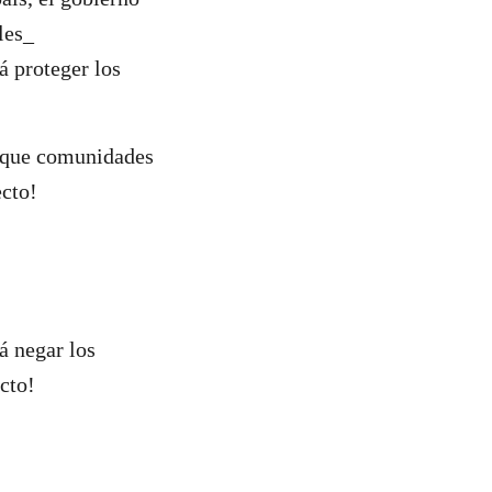
ales_
proteger los
o que comunidades
ecto!
 negar los
cto!