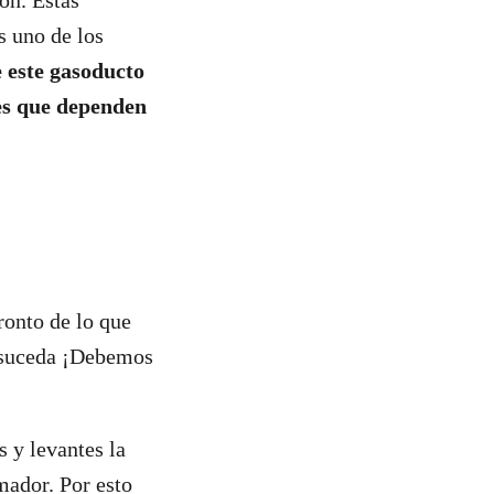
ón. Estas
s uno de los
e este gasoducto
des que dependen
onto de lo que
 suceda ¡Debemos
s y levantes la
mador. Por esto