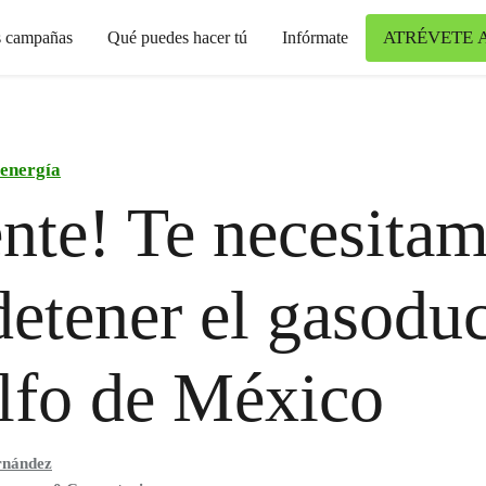
ATRÉVETE 
s campañas
Qué puedes hacer tú
Infórmate
 energía
nte! Te necesita
detener el gasodu
lfo de México
rnández