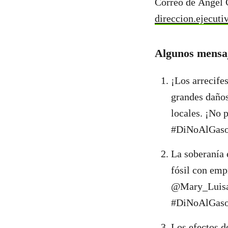
Correo de Ángel 
direccion.ejecut
Algunos mensaj
¡Los arrecife
grandes daños
locales. ¡No 
#DiNoAlGasod
La soberanía 
fósil con emp
@Mary_Luisa
#DiNoAlGaso
Los efectos d