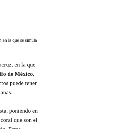
cruz, en la que
lfo de México,
ctos puede tener
canas.
osta, poniendo en
coral que son el