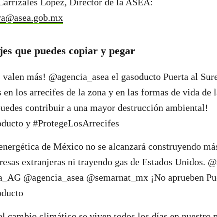
Carrizales López, Director de la ASEA:
iva@asea.gob.mx
es que puedes copiar y pegar
s valen más! @agencia_asea el gasoducto Puerta al Sur
 en los arrecifes de la zona y en las formas de vida de
puedes contribuir a una mayor destrucción ambiental!
ucto y #ProtegeLosArrecifes
energética de México no se alcanzará construyendo más
resas extranjeras ni trayendo gas de Estados Unidos. 
_AG @agencia_asea @semarnat_mx ¡No aprueben Puer
ducto
el cambio climático se viven todos los días en nuestro p