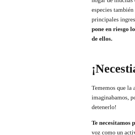
hogar de muchas e
especies también 
principales ingre
pone en riesgo l
de ellos.
¡Necesti
Tememos que la a
imaginabamos, po
detenerlo!
Te necesitamos 
voz como un activ