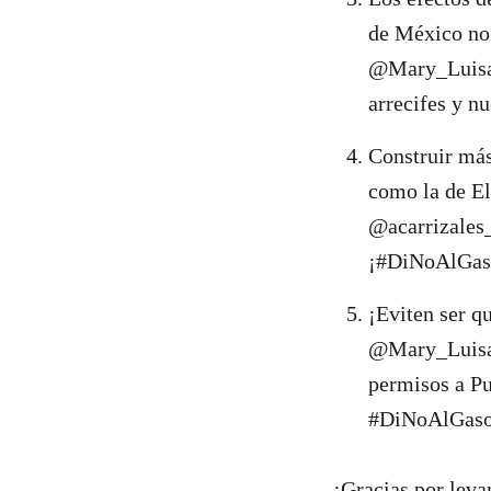
de México no 
@Mary_Luisa_
arrecifes y n
Construir más
como la de El
@acarrizale
¡#DiNoAlGasod
¡Eviten ser q
@Mary_Luisa
permisos a Pue
#DiNoAlGaso
¡Gracias por leva