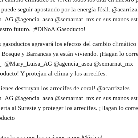
puede seguir apostando por la energía fósil. @acarriz
AG @agencia_asea @semarnat_mx en sus manos está 
uestro futuro. ¡#DiNoAlGasoducto!
 gasoductos agravará los efectos del cambio climátic
 Bosque y Barrancas ya están viviendo. ¡Hagan lo corr
s_ @Mary_Luisa_AG @agencia_asea @semarnat_mx
ucto! Y protejan al clima y los arrecifes.
uienes destruyan los arrecifes de coral! @acarrizales_
_AG @agencia_asea @semarnat_mx en sus manos está
rta al Sureste y proteger los arrecifes. ¡Hagan lo corre
ducto
ntar la voz por los océanos y por México!