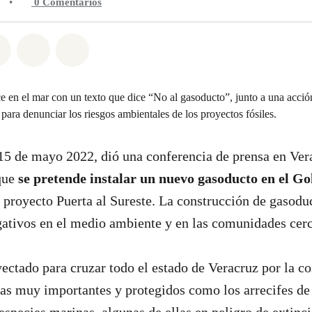
3
•
0
Comentarios
n Whatsapp
tir en Facebook
Compartir en Twitter
Compartir vía Email
Share on Bluesky
5 de mayo 2022, dió una conferencia de prensa en Vera
 que
se pretende instalar un nuevo gasoducto en el Go
proyecto Puerta al Sureste. La construcción de gasodu
gativos en el medio ambiente y en las comunidades cer
yectado para cruzar todo el estado de Veracruz por la c
as muy importantes y protegidos como los arrecifes de 