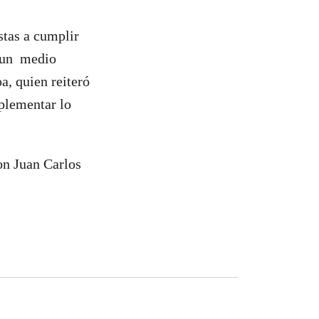
stas a cumplir
a un medio
a, quien reiteró
mplementar lo
n Juan Carlos