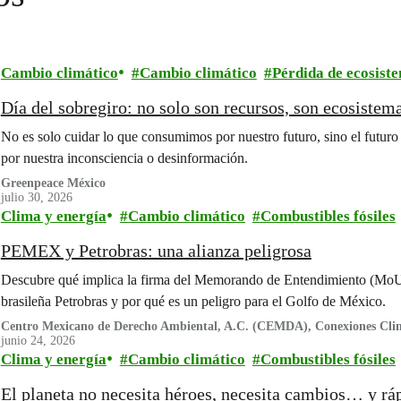
Cambio climático
Cambio climático
Pérdida de ecosist
Día del sobregiro: no solo son recursos, son ecosistema
No es solo cuidar lo que consumimos por nuestro futuro, sino el futuro 
por nuestra inconsciencia o desinformación.
Greenpeace México
julio 30, 2026
Clima y energía
Cambio climático
Combustibles fósiles
PEMEX y Petrobras: una alianza peligrosa
Descubre qué implica la firma del Memorando de Entendimiento (MoU
brasileña Petrobras y por qué es un peligro para el Golfo de México.
Centro Mexicano de Derecho Ambiental, A.C. (CEMDA), Conexiones Clim
Futuro, Oceana
junio 24, 2026
Clima y energía
Cambio climático
Combustibles fósiles
El planeta no necesita héroes, necesita cambios… y rá