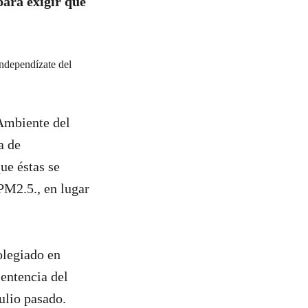
ara exigir que
Ambiente del
a de
ue éstas se
PM2.5., en lugar
olegiado en
sentencia del
ulio pasado.