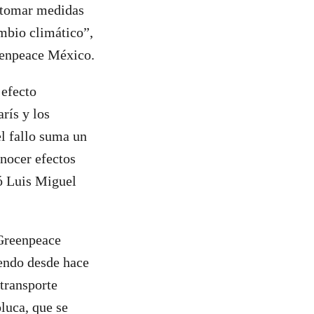
e tomar medidas
mbio climático”,
reenpeace México.
 efecto
rís y los
el fallo suma un
onocer efectos
zó Luis Miguel
 Greenpeace
iendo desde hace
transporte
luca, que se