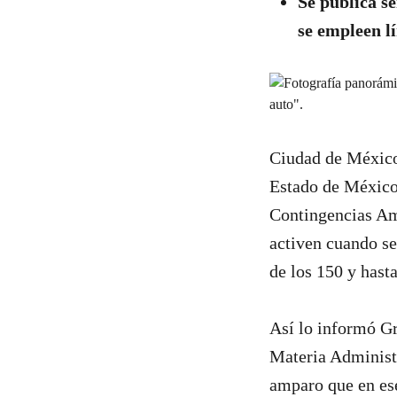
Se publica s
se empleen l
Ciudad de México
Estado de México
Contingencias Amb
activen cuando se
de los 150 y hast
Así lo informó Gr
Materia Administr
amparo que en ese