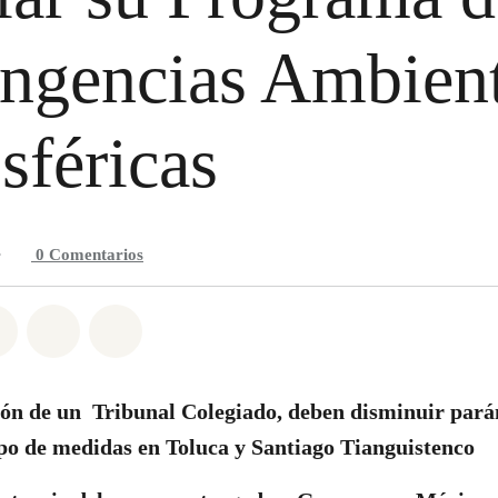
ngencias Ambient
féricas
•
0
Comentarios
n Whatsapp
tir en Facebook
Compartir en Twitter
Compartir vía Email
Share on Bluesky
ión de un Tribunal Colegiado, deben disminuir par
tipo de medidas en Toluca y Santiago Tianguistenco