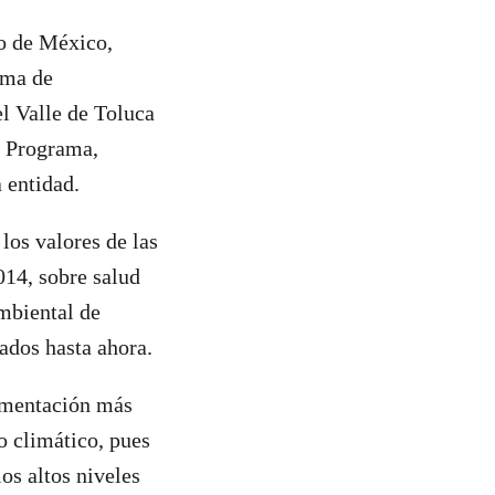
do de México,
ama de
l Valle de Toluca
o Programa,
 entidad.
los valores de las
4, sobre salud
ambiental de
ados hasta ahora.
lamentación más
o climático, pues
os altos niveles