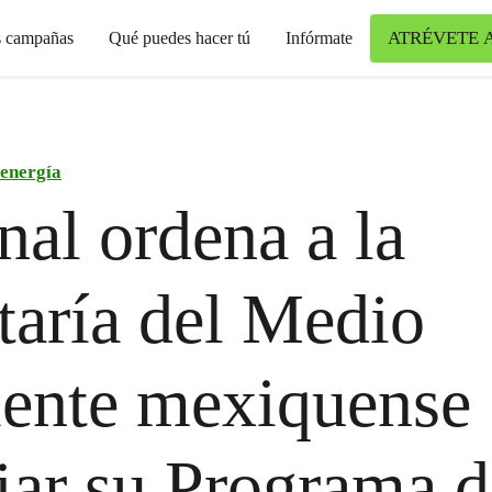
ATRÉVETE 
s campañas
Qué puedes hacer tú
Infórmate
 energía
nal ordena a la
taría del Medio
ente mexiquense
ar su Programa d