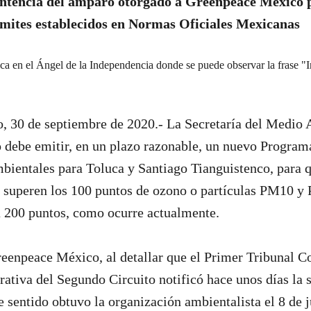
entencia del amparo otorgado a Greenpeace México p
ímites establecidos en Normas Oficiales Mexicanas
, 30 de septiembre de 2020.- La Secretaría del Medio 
 debe emitir, en un plazo razonable, un nuevo Program
ientales para Toluca y Santiago Tianguistenco, para q
 superen los 100 puntos de ozono o partículas PM10 y 
a 200 puntos, como ocurre actualmente.
eenpeace México, al detallar que el Primer Tribunal C
ativa del Segundo Circuito notificó hace unos días la 
 sentido obtuvo la organización ambientalista el 8 de j