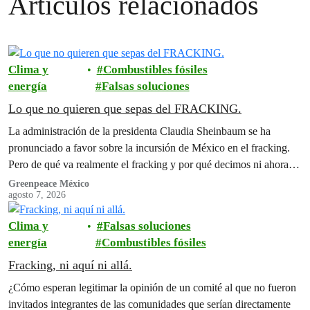
Artículos relacionados
Clima y
Combustibles fósiles
energía
Falsas soluciones
Lo que no quieren que sepas del FRACKING.
La administración de la presidenta Claudia Sheinbaum se ha
pronunciado a favor sobre la incursión de México en el fracking.
Pero de qué va realmente el fracking y por qué decimos ni ahora ni
nunca?
Greenpeace México
agosto 7, 2026
Clima y
Falsas soluciones
energía
Combustibles fósiles
Fracking, ni aquí ni allá.
¿Cómo esperan legitimar la opinión de un comité al que no fueron
invitados integrantes de las comunidades que serían directamente