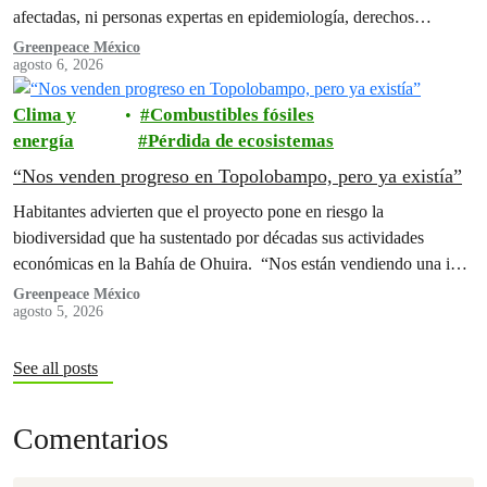
afectadas, ni personas expertas en epidemiología, derechos
humanos y territorios indígenas?
Greenpeace México
agosto 6, 2026
Clima y
Combustibles fósiles
energía
Pérdida de ecosistemas
“Nos venden progreso en Topolobampo, pero ya existía”
Habitantes advierten que el proyecto pone en riesgo la
biodiversidad que ha sustentado por décadas sus actividades
económicas en la Bahía de Ohuira. “Nos están vendiendo una idea
de progreso y desarrollo, pero eso ya existía en nuestra Bahía”,
Greenpeace México
agosto 5, 2026
afirman
See all posts
Comentarios