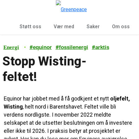
Sø
Meny
Støtt oss
Vær med
Saker
Om oss
•
#
#
#
Energi
equinor
fossilenergi
arktis
Stopp Wisting-
feltet!
Equinor har jobbet med å få godkjent et nytt
oljefelt,
Wisting
, helt nord i Barentshavet. Feltet ville bli
verdens nordligste. I november 2022 meldte
selskapet at de utsetter beslutningen om å investere
eller ikke til 2026. I praksis betyr at prosjektet er