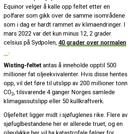
Equinor velger å kalle opp feltet etter en
polfarer som gikk over de samme isområdene
som i dag er hardt rammet av klimaendringer. I
mars 2022 var det kun minus 12, 2 grader
celsius på Sydpolen,
40 grader over normalen
.
Wisting-feltet
antas å inneholde opptil 500
millioner fat oljeekvivalenter. Hvis disse hentes
opp, vil det føre til utslipp av 200 millioner tonn
CO
, tilsvarende 4 ganger Norges samlede
2
klimagassutslipp eller 50 kullkraftverk.
Oljefeltet ligger midt i sjøfuglenes rike. Flere av
sjøfuglbestandene her er allerede truet, og en
oljeulykke her vil ha katastrofale følger for