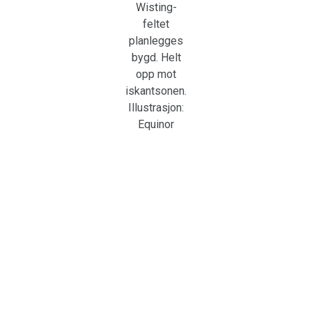
Wisting-
feltet
planlegges
bygd. Helt
opp mot
iskantsonen.
Illustrasjon:
Equinor
Greenpeace krever at planene
legges på is – både av hensyn til
klima, miljø og og behovet for en
rettferdig grønn omstilling som nye