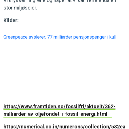
Vi krysser fingrene og håper at vi kan feire enda en
stor miljøseier.
Kilder:
Greenpeace avslører: 77 milliarder pensjonspenger i kull
https://www.framtiden.no/fossilfri/aktuelt/362-
milliarder-av-oljefondet-i-fossil-energi.html
https://numerical.co.in/numerons/collection/582ea