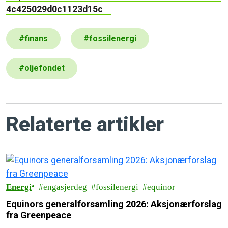
4c425029d0c1123d15c
#
finans
#
fossilenergi
#
oljefondet
Relaterte artikler
Energi
engasjerdeg
fossilenergi
equinor
Equinors generalforsamling 2026: Aksjonærforslag
fra Greenpeace