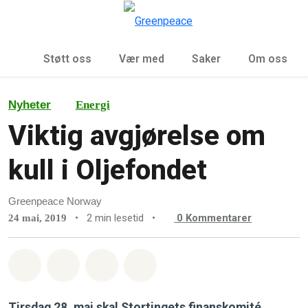
Sø
Meny
Støtt oss
Vær med
Saker
Om oss
Nyheter
Energi
Viktig avgjørelse om
kull i Oljefondet
Greenpeace Norway
•
2 min lesetid
•
0
Kommentarer
24 mai, 2019
Del på Whatsapp
Del på Facebook
Del via Email
Share on Bluesky
Tirsdag 28. mai skal Stortingets finanskomité