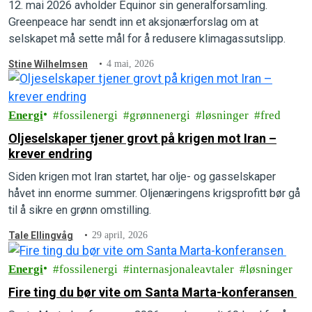
12. mai 2026 avholder Equinor sin generalforsamling.
Greenpeace har sendt inn et aksjonærforslag om at
selskapet må sette mål for å redusere klimagassutslipp.
Stine Wilhelmsen
4 mai, 2026
Energi
fossilenergi
grønnenergi
løsninger
fred
Oljeselskaper tjener grovt på krigen mot Iran –
krever endring
Siden krigen mot Iran startet, har olje- og gasselskaper
håvet inn enorme summer. Oljenæringens krigsprofitt bør gå
til å sikre en grønn omstilling.
Tale Ellingvåg
29 april, 2026
Energi
fossilenergi
internasjonaleavtaler
løsninger
Fire ting du bør vite om Santa Marta-konferansen