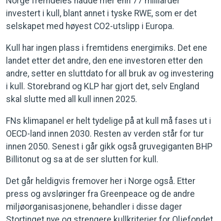
Norge fremdeles hadde mer enn 77 milliarder
investert i kull, blant annet i tyske RWE, som er det
selskapet med høyest CO2-utslipp i Europa.
Kull har ingen plass i fremtidens energimiks. Det ene
landet etter det andre, den ene investoren etter den
andre, setter en sluttdato for all bruk av og investering
i kull. Storebrand og KLP har gjort det, selv England
skal slutte med all kull innen 2025.
FNs klimapanel er helt tydelige på at kull må fases ut i
OECD-land innen 2030. Resten av verden står for tur
innen 2050. Senest i går gikk også gruvegiganten BHP
Billitonut og sa at de ser slutten for kull.
Det går heldigvis fremover her i Norge også. Etter
press og avsløringer fra Greenpeace og de andre
miljøorganisasjonene, behandler i disse dager
Stortinget nye og strengere kullkriterier for Oljefondet.