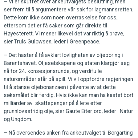
– Vi er skuffet over ankeutvalgets beslutning, men
ser frem til å argumentere vår sak for lagmannsretten.
Dette kom ikke som noen overraskelse for oss,
ettersom det er få saker som går direkte til
Høyesterett. Vi mener likevel det var riktig å prøve,
sier Truls Gulowsen, leder i Greenpeace.
– Det haster å få avklart lovligheten av oljeboring i
Barentshavet. Oljeselskapene og staten klargjør seg
nå for 24. konsesjonsrunde, og verdifulle
naturområder står på spill. Vi vil oppfordre regjeringen
til å stanse oljebonanzaen i påvente av at dette
søksmålet blir ferdig. Hvis ikke kan man ha kastet bort
milliarder av skattepenger på å lete etter
grunnlovsstridig olje, sier Gaute Eiterjord, leder i Natur
og Ungdom.
– Nå oversendes anken fra ankeutvalget til Borgarting