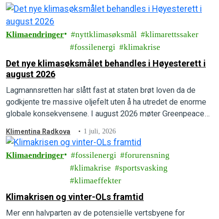
Klimaendringer
nyttklimasøksmål
klimarettssaker
fossilenergi
klimakrise
Det nye klimasøksmålet behandles i Høyesterett i
august 2026
Lagmannsretten har slått fast at staten brøt loven da de
godkjente tre massive oljefelt uten å ha utredet de enorme
globale konsekvensene. I august 2026 møter Greenpeace
og Natur og Ungdom staten i Høyesterett.
Klimentina Radkova
1 juli, 2026
Klimaendringer
fossilenergi
forurensning
klimakrise
sportsvasking
klimaeffekter
Klimakrisen og vinter-OLs framtid
Mer enn halvparten av de potensielle vertsbyene for