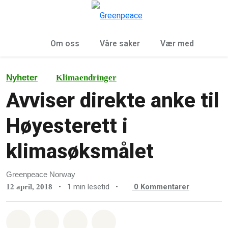
Sø
Meny
Om oss
Våre saker
Vær med
Nyheter
Klimaendringer
Avviser direkte anke til
Høyesterett i
klimasøksmålet
Greenpeace Norway
•
1 min lesetid
•
0
Kommentarer
12 april, 2018
Del på Whatsapp
Del på Facebook
Del via Email
Share on Bluesky