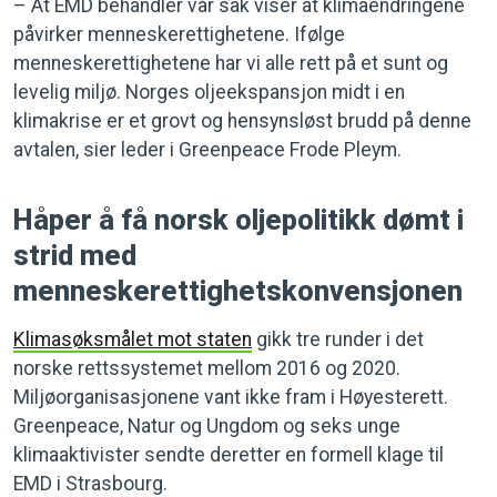
– At EMD behandler vår sak viser at klimaendringene
påvirker menneskerettighetene. Ifølge
menneskerettighetene har vi alle rett på et sunt og
levelig miljø. Norges oljeekspansjon midt i en
klimakrise er et grovt og hensynsløst brudd på denne
avtalen, sier leder i Greenpeace Frode Pleym.
Håper å få norsk oljepolitikk dømt i
strid med
menneskerettighetskonvensjonen
Klimasøksmålet mot staten
gikk tre runder i det
norske rettssystemet mellom 2016 og 2020.
Miljøorganisasjonene vant ikke fram i Høyesterett.
Greenpeace, Natur og Ungdom og seks unge
klimaaktivister sendte deretter en formell klage til
EMD i Strasbourg.