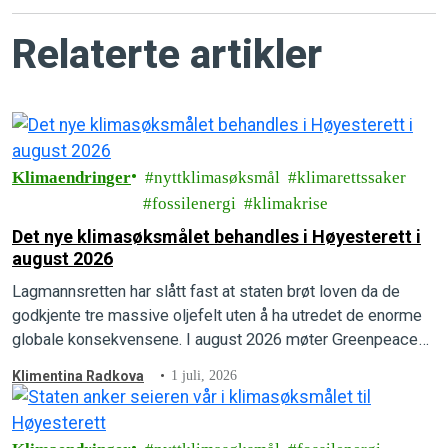
Relaterte artikler
Klimaendringer
nyttklimasøksmål
klimarettssaker
fossilenergi
klimakrise
Det nye klimasøksmålet behandles i Høyesterett i
august 2026
Lagmannsretten har slått fast at staten brøt loven da de
godkjente tre massive oljefelt uten å ha utredet de enorme
globale konsekvensene. I august 2026 møter Greenpeace
og Natur og Ungdom staten i Høyesterett.
Klimentina Radkova
1 juli, 2026