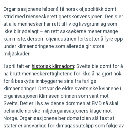
Organisasjonene håper å få norsk oljepolitikk dømt i
strid med menneskerettighetskonvensjonen. Den sier
at alle mennesker har rett til liv og livsgrunnlag som
ikke blir ødelagt – en rett saksøkerne mener mange
kan miste, dersom oljeindustrien fortsetter å fyre opp
under klimaendringene som allerede gir store
miljøskader.
I april falt en
historisk klimadom
: Sveits ble dømt for å
ha brutt menneskerettighetene for ikke å ha gjort nok
for å beskytte innbyggerne sine fra farlige
klimaendringer. Det var de eldre sveitsiske kvinnene i
organisasjonen Klimaseniorinnen som vant mot
Sveits. Det er i lys av denne dommen at EMD nå skal
behandle norske miljøorganisasjoners klage mot
Norge. Organisasjonene ber domstolen slå fast at
stater er ansvarlige for klimagassutslipp som følge av