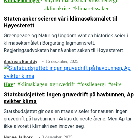
Klimaendringer
nyttklimasøksmål
fossilenergi
klimakrise
klimarettssaker
Staten anker seieren vår i klimasøksmålet til
Høyesterett
Greenpeace og Natur og Ungdom vant en historisk seier i
klimasøksmålet i Borgarting lagmannsrett.
Regjeringsadvokaten har nå anket saken til Høyesterett.
Andreas Randøy
16 desember, 2025
Hav
klimaklagen
gruvedrift
fossilenergi
seire
Statsbudsjettet: ingen gruvedrift på havbunnen, Ap
svikter klima
Statsbudsjettet gir oss en massiv seier for naturen: ingen
gruvedrift på havbunnen i Arktis de neste årene. Men Ap tar
ikke alvoret i klimakrisen innover seg.
Hanne Jalborg
3 desember, 2025