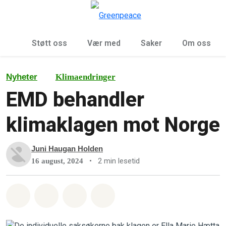
Sø
Meny
Støtt oss
Vær med
Saker
Om oss
Nyheter
Klimaendringer
EMD behandler
klimaklagen mot Norge
Juni Haugan Holden
•
2 min lesetid
16 august, 2024
Del på Whatsapp
Del på Facebook
Del via Email
Share on Bluesky