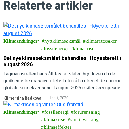
Relaterte artikler
Klimaendringer
nyttklimasøksmål
klimarettssaker
fossilenergi
klimakrise
Det nye klimasøksmålet behandles i Høyesterett i
august 2026
Lagmannsretten har slått fast at staten brøt loven da de
godkjente tre massive oljefelt uten å ha utredet de enorme
globale konsekvensene. I august 2026 møter Greenpeace
og Natur og Ungdom staten i Høyesterett.
Klimentina Radkova
1 juli, 2026
Klimaendringer
fossilenergi
forurensning
klimakrise
sportsvasking
klimaeffekter