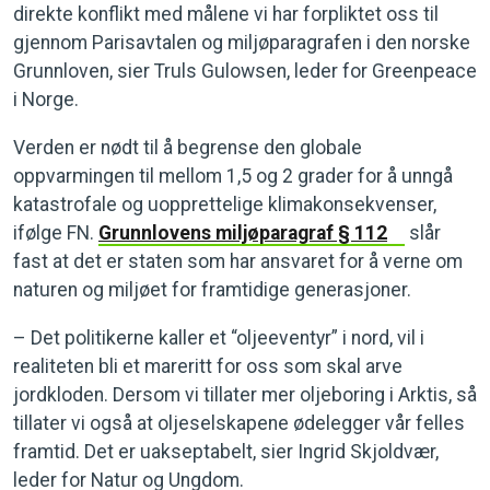
direkte konflikt med målene vi har forpliktet oss til
gjennom Parisavtalen og miljøparagrafen i den norske
Grunnloven, sier Truls Gulowsen, leder for Greenpeace
i Norge.
Verden er nødt til å begrense den globale
oppvarmingen til mellom 1,5 og 2 grader for å unngå
katastrofale og uopprettelige klimakonsekvenser,
ifølge FN.
Grunnlovens miljøparagraf § 112
slår
fast at det er staten som har ansvaret for å verne om
naturen og miljøet for framtidige generasjoner.
– Det politikerne kaller et “oljeeventyr” i nord, vil i
realiteten bli et mareritt for oss som skal arve
jordkloden. Dersom vi tillater mer oljeboring i Arktis, så
tillater vi også at oljeselskapene ødelegger vår felles
framtid. Det er uakseptabelt, sier Ingrid Skjoldvær,
leder for Natur og Ungdom.