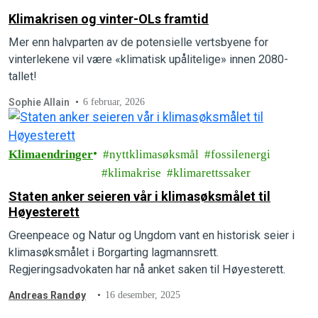
Klimakrisen og vinter-OLs framtid
Mer enn halvparten av de potensielle vertsbyene for
vinterlekene vil være «klimatisk upålitelige» innen 2080-
tallet!
Sophie Allain
6 februar, 2026
Klimaendringer
nyttklimasøksmål
fossilenergi
klimakrise
klimarettssaker
Staten anker seieren vår i klimasøksmålet til
Høyesterett
Greenpeace og Natur og Ungdom vant en historisk seier i
klimasøksmålet i Borgarting lagmannsrett.
Regjeringsadvokaten har nå anket saken til Høyesterett.
Andreas Randøy
16 desember, 2025