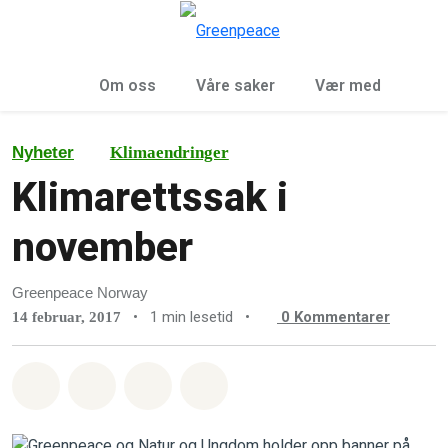
Sø
Meny
Om oss
Våre saker
Vær med
Nyheter
Klimaendringer
Klimarettssak i
november
Greenpeace Norway
•
1 min lesetid
•
0
Kommentarer
14 februar, 2017
Del på Whatsapp
Del på Facebook
Del via Email
Share on Bluesky