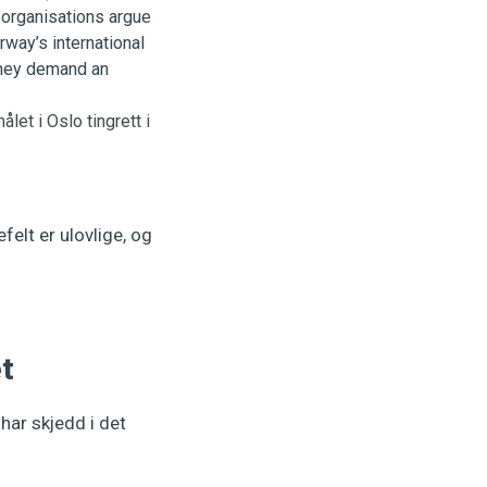
et i Oslo tingrett i
elt er ulovlige, og
et
ar skjedd i det