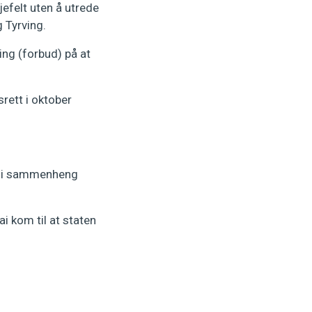
jefelt uten å utrede
g Tyrving.
ning (forbud) på at
rett i oktober
e i sammenheng
ai kom til at staten