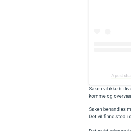
A post sh
Saken vil ikke bli l
komme og overvære 
Saken behandles me
Det vil finne sted i 
Det er fri adgang f