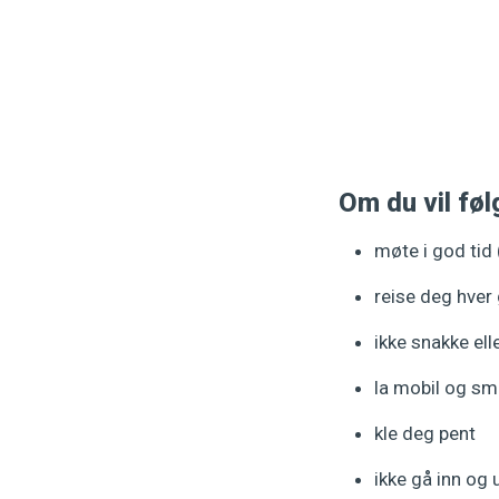
Om du vil føl
møte i god tid
reise deg hve
ikke snakke ell
la mobil og sm
kle deg pent
ikke gå inn og 