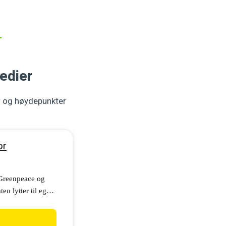
edier
r og høydepunkter
or
 Greenpeace og
en lytter til egen
prosjekter. Vi