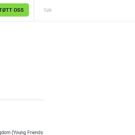
TØTT OSS
Søk