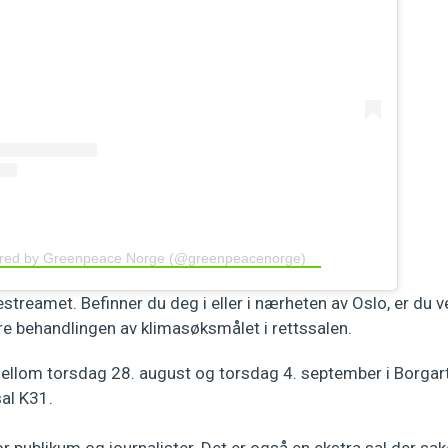
ared by Greenpeace Norge (@greenpeacenorge)
ivestreamet. Befinner du deg i eller i nærheten av Oslo, er du 
behandlingen av klimasøksmålet i rettssalen.
llom torsdag 28. august og torsdag 4. september i Borgar
sal K31.
or publikum og journalister. Det er også en ekstra sal der sak