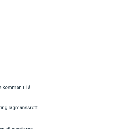
velkommen til å
ting lagmannsrett.
en vil overføres