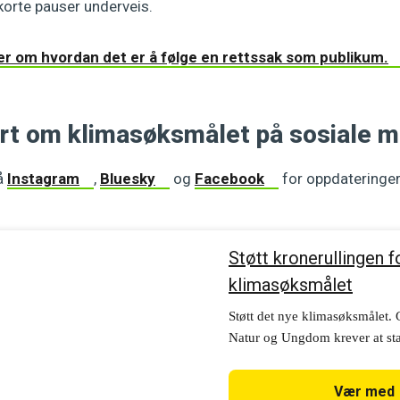
t korte pauser underveis.
er om hvordan det er å følge en rettssak som publikum.
ert om klimasøksmålet på sosiale m
å
Instagram
,
Bluesky
og
Facebook
for oppdateringe
Støtt kronerullingen f
klimasøksmålet
Støtt det nye klimasøksmålet.
Natur og Ungdom krever at stat
Høyesterett og stanser nye olje
trenger din hjelp.
Vær med