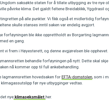
Ungdom saksøkte staten for å tillate utbygging av tre nye ol
ille påvirke klima. Det gjaldt feltene Breidablikk, Yggdrasil o
i tingretten på alle punkter. Vi fikk også et midlertidig forføy
ltene skulle stanses inntil saken var endelig avgjort.
ge forføyningen ble ikke opprettholdt av Borgarting lagmanns
t med en gang.
nt vi frem i Høyesterett, og denne avgjørelsen ble opphevet.
annsretten behandle forføyningen på nytt. Dette skal skj
ken nå kommer opp til full ankebehandling.
te lagmannsretten hovedsaken for
EFTA-domstolen
, som i m
e klimagassutslipp før nye utbygginger vedtas.
 det nye
klimasøksmålet
her.