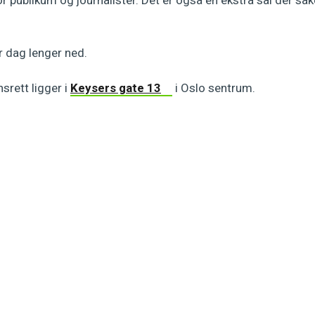
 dag lenger ned.
srett ligger i
Keysers gate 13
i Oslo sentrum.