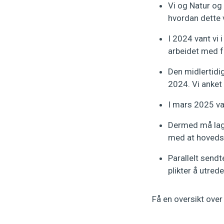
Vi og Natur og 
hvordan dette v
I 2024 vant vi 
arbeidet med fe
Den midlertidi
2024. Vi anke
I mars 2025 va
Dermed må lagm
med at hovedsa
Parallelt send
plikter å utred
Få en oversikt over