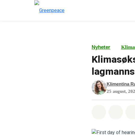
Nyheter
Klima
Klimasøks
lagmanns
Klimentina R
25 august, 20
Del på What
Del p