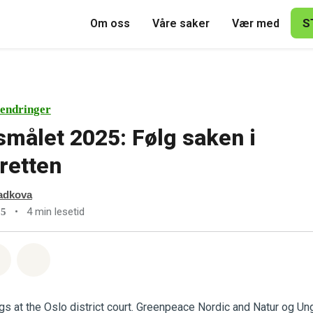
S
Om oss
Våre saker
Vær med
endringer
målet 2025: Følg saken i
retten
adkova
•
4 min lesetid
25
sapp
å Facebook
Del via Email
Share on Bluesky