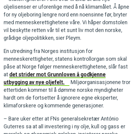
oljelisenser er uforenlige med å nå klimamålet. Å åpne
for ny oljeboring lengre nord enn noensinne før, bryter
med menneskerettighetene våre. Vi håper domstolen
vil beskytte retten vår til et sunt liv mot den norske,
grådige oljepolitikken, sier Pleym.
En utredning fra Norges institusjon for
menneskerettigheter, statens kontrollorgan som skal
påse at Norge følger menneskerettighetene, slår fast
at
det strider mot Grunnloven å godkjenne
utbygging av nye oljefelt.
Miljøorganisasjonene tror
ettertiden kommer til å dømme norske myndigheter
hardt om de fortsetter å ignorere egne eksperter,
klimaforskere og kommende generasjoner.
– Bare uker etter at FNs generalsekretær António
Guterres sa at all investering i ny olje, kull og gass er