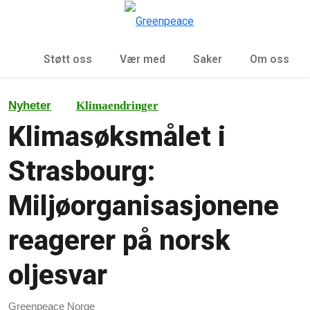
Sø
Meny
Støtt oss
Vær med
Saker
Om oss
Nyheter
Klimaendringer
Klimasøksmålet i
Strasbourg:
Miljøorganisasjonene
reagerer på norsk
oljesvar
Greenpeace Norge