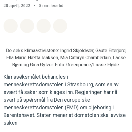
•
3 min lesetid
28 april, 2022
Del på Whatsapp
Del på Facebook
Del via Email
Share on Bluesky
De seks klimaaktivistene: Ingrid Skjoldvær, Gaute Eiterjord,
Ella Marie Hætta Isaksen, Mia Cathryn Chamberlain, Lasse
Bjørn og Gina Gylver. Foto: Greenpeace/Lasse Fløde.
Klimasøksmålet behandles i
menneskerettsdomstolen i Strasbourg, som en av
svært få saker som klages inn. Regjeringen har nå
svart på spørsmål fra Den europeiske
menneskerettsdomstolen (EMD) om oljeboring i
Barentshavet. Staten mener at domstolen skal avvise
saken.