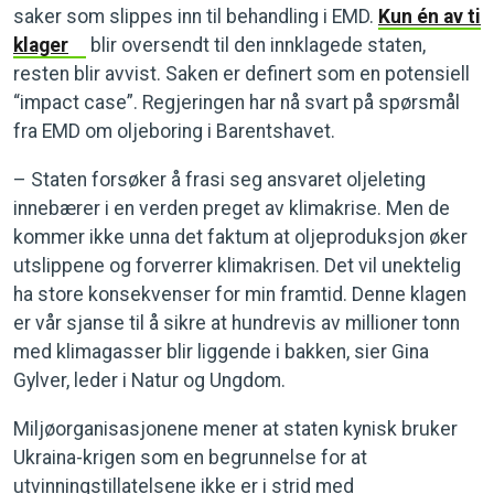
saker som slippes inn til behandling i EMD.
Kun én av ti
klager
blir oversendt til den innklagede staten,
resten blir avvist. Saken er definert som en potensiell
“impact case”. Regjeringen har nå svart på spørsmål
fra EMD om oljeboring i Barentshavet.
– Staten forsøker å frasi seg ansvaret oljeleting
innebærer i en verden preget av klimakrise. Men de
kommer ikke unna det faktum at oljeproduksjon øker
utslippene og forverrer klimakrisen. Det vil unektelig
ha store konsekvenser for min framtid. Denne klagen
er vår sjanse til å sikre at hundrevis av millioner tonn
med klimagasser blir liggende i bakken, sier Gina
Gylver, leder i Natur og Ungdom.
Miljøorganisasjonene mener at staten kynisk bruker
Ukraina-krigen som en begrunnelse for at
utvinningstillatelsene ikke er i strid med