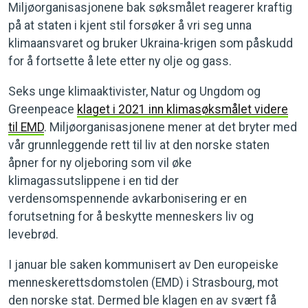
Miljøorganisasjonene bak søksmålet reagerer kraftig
på at staten i kjent stil forsøker å vri seg unna
klimaansvaret og bruker Ukraina-krigen som påskudd
for å fortsette å lete etter ny olje og gass.
Seks unge klimaaktivister, Natur og Ungdom og
Greenpeace
klaget i 2021 inn klimasøksmålet videre
til EMD
. Miljøorganisasjonene mener at det bryter med
vår grunnleggende rett til liv at den norske staten
åpner for ny oljeboring som vil øke
klimagassutslippene i en tid der
verdensomspennende avkarbonisering er en
forutsetning for å beskytte menneskers liv og
levebrød.
I januar ble saken kommunisert av Den europeiske
menneskerettsdomstolen (EMD) i Strasbourg, mot
den norske stat. Dermed ble klagen en av svært få