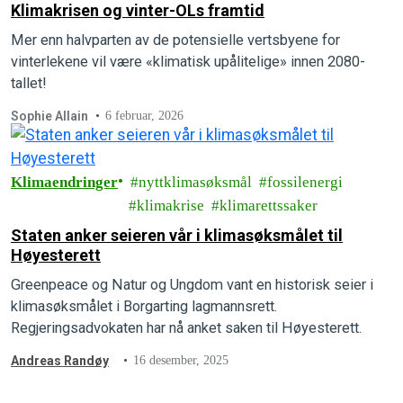
Klimakrisen og vinter-OLs framtid
Mer enn halvparten av de potensielle vertsbyene for
vinterlekene vil være «klimatisk upålitelige» innen 2080-
tallet!
Sophie Allain
6 februar, 2026
Klimaendringer
nyttklimasøksmål
fossilenergi
klimakrise
klimarettssaker
Staten anker seieren vår i klimasøksmålet til
Høyesterett
Greenpeace og Natur og Ungdom vant en historisk seier i
klimasøksmålet i Borgarting lagmannsrett.
Regjeringsadvokaten har nå anket saken til Høyesterett.
Andreas Randøy
16 desember, 2025