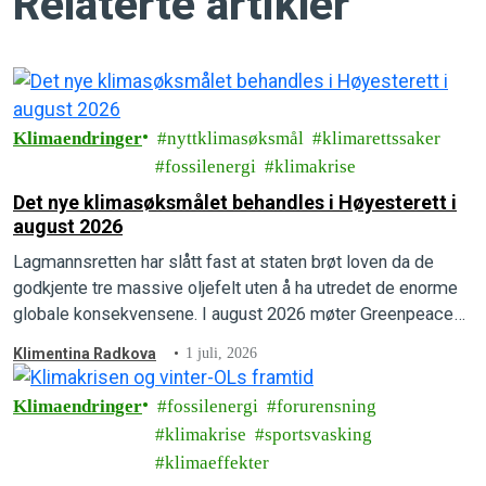
Relaterte artikler
Klimaendringer
nyttklimasøksmål
klimarettssaker
fossilenergi
klimakrise
Det nye klimasøksmålet behandles i Høyesterett i
august 2026
Lagmannsretten har slått fast at staten brøt loven da de
godkjente tre massive oljefelt uten å ha utredet de enorme
globale konsekvensene. I august 2026 møter Greenpeace
og Natur og Ungdom staten i Høyesterett.
Klimentina Radkova
1 juli, 2026
Klimaendringer
fossilenergi
forurensning
klimakrise
sportsvasking
klimaeffekter