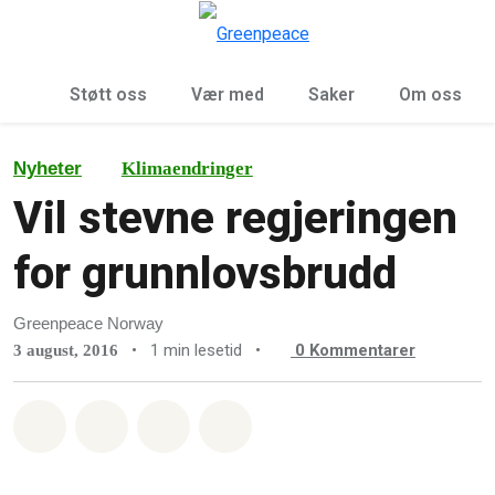
Sø
Meny
Støtt oss
Vær med
Saker
Om oss
Nyheter
Klimaendringer
Vil stevne regjeringen
for grunnlovsbrudd
Greenpeace Norway
•
1 min lesetid
•
0
Kommentarer
3 august, 2016
Del på Whatsapp
Del på Facebook
Del via Email
Share on Bluesky