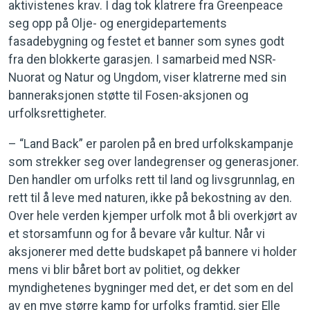
aktivistenes krav. I dag tok klatrere fra Greenpeace
seg opp på Olje- og energidepartements
fasadebygning og festet et banner som synes godt
fra den blokkerte garasjen. I samarbeid med NSR-
Nuorat og Natur og Ungdom, viser klatrerne med sin
banneraksjonen støtte til Fosen-aksjonen og
urfolksrettigheter.
– “Land Back” er parolen på en bred urfolkskampanje
som strekker seg over landegrenser og generasjoner.
Den handler om urfolks rett til land og livsgrunnlag, en
rett til å leve med naturen, ikke på bekostning av den.
Over hele verden kjemper urfolk mot å bli overkjørt av
et storsamfunn og for å bevare vår kultur. Når vi
aksjonerer med dette budskapet på bannere vi holder
mens vi blir båret bort av politiet, og dekker
myndighetenes bygninger med det, er det som en del
av en mye større kamp for urfolks framtid, sier Elle