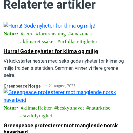
Relaterte artikler
Natur
seire
forurensning
amazonas
klimarettssaker
urfolksrettigheter
Hurra! Gode nyheter for klima og miljø
Vi kickstarter høsten med seks gode nyheter for klima og
miljø fra den siste tiden. Sammen vinner vi flere grønne
seire.
Greenpeace Norge
21 august, 2023
Natur
klimaeffekter
beskytthavet
naturkrise
sivilulydighet
Greenpeace protesterer mot manglende norsk
havarbeid