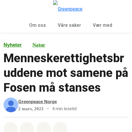
Sø
Meny
Om oss
Våre saker
Vær med
Nyheter
Natur
Menneskerettighetsbr
uddene mot samene på
Fosen må stanses
Greenpeace Norge
•
4 min lesetid
2 mars, 2023
Del på Whatsapp
Del på Facebook
Del via Email
Share on Bluesky