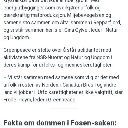
krystallklar på at det ikke er noe “grønt” ved
energiutbygginger som overkjører urfolk og
bærekraftig matproduksjon. Miljøbevegelsen og
samene sto sammen om Alta, sammen i Repparfjord,
og vi står sammen her, sier Gina Gylver, leder i Natur
og Ungdom.
Greenpeace er stolte over å stå i solidaritet med
aktivistene fra NSR-Nuorat og Natur og Ungdom i
deres kamp for urfolks- og menneskerettigheter.
– Vi står sammen med samene som vi gjør det med
urfolk i resten av Norden, i Canada, i Brasil og andre
land vi jobber i. Urfolksrettigheter er ikke valgfritt, sier
Frode Pleym, leder i Greenpeace.
Fakta om dommen i Fosen-saken: