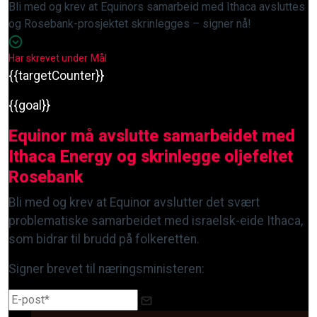
Bli med og krev at Equinors samarbeid med Ithaca avsluttes
og Rosebank-prosjektet skrinlegges – signer nå!
Har skrevet under
Mål
{{targetCounter}}
{{goal}}
Equinor må avslutte samarbeidet med
Ithaca Energy og skrinlegge oljefeltet
Rosebank
Bli med og krev at Equinor avslutter det svært
problematiske samarbeidet med israelsk-eide Ithaca,
som bidrar til brudd på folkeretten.
Signer brevet til næringsministeren: