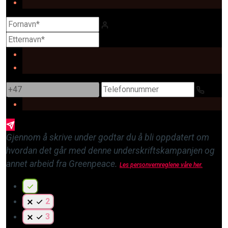
Gjennom å skrive under godtar du å bli oppdatert om
hvordan det går med denne underskriftskampanjen og
annet arbeid fra Greenpeace.
Les personvernreglene våre her.
2
3