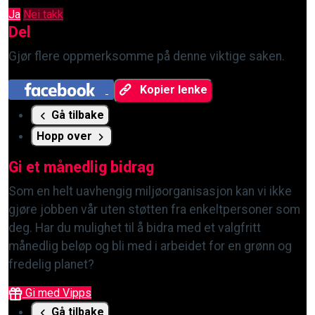
Ja
Nei takk
Del
Gjør flere oppmerksomme på denne viktige saken.
Kopier lenke
Gå tilbake
Hopp over
Gi et månedlig bidrag
Som en helt uavhengig miljøorganisasjon kan vi ikke
gjøre jobben vår uten støtten fra enkeltpersoner som
deg. Har du mulighet til å bidra med et valgfritt
månedlig beløp og bli med i arbeidet for en grønn og
fredelig planet?
Gi med Vipps
Gå tilbake