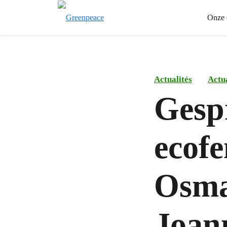
Onze 
Actualités
Actua
Gesp
ecof
Osma
Joan