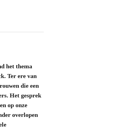
nd het thema
k. Ter ere van
vrouwen die een
ers. Het gesprek
den op onze
nder overlopen
ele