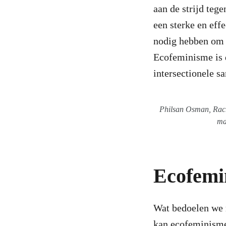
aan de strijd teg
een sterke en eff
nodig hebben om 
Ecofeminisme is 
intersectionele s
Philsan Osman, Rac
ma
Ecofemin
Wat bedoelen we 
kan ecofeminisme 