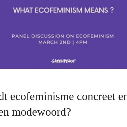
t ecofeminisme concreet en
een modewoord?