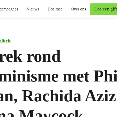
Doe een gift
campagnes
Nieuws
Doe mee
Over ons
liteit
rek rond
eminisme met Phi
n, Rachida Aziz
na Maycock