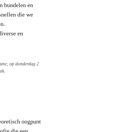
en bundelen en
snellen die we
en.
diverse en
sme, op donderdag 2
ak.
oretisch oogpunt
ofie die een