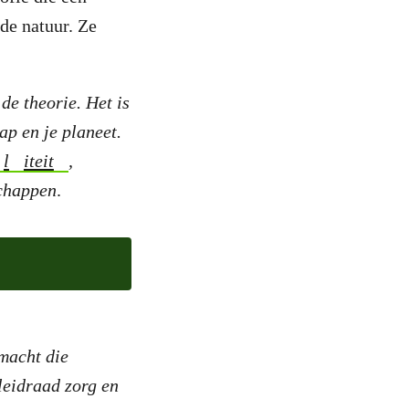
de natuur. Ze
de theorie. Het is
ap en je planeet.
l
iteit
,
schappen
.
macht die
 leidraad zorg en