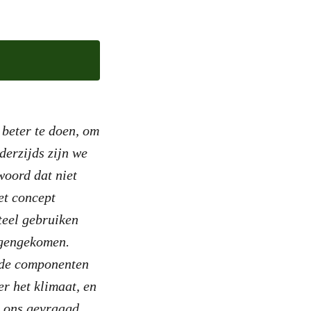
 beter te doen, om
derzijds zijn we
woord dat niet
het concept
teel gebruiken
tegengekomen.
t de componenten
r het klimaat, en
r ons gevraagd