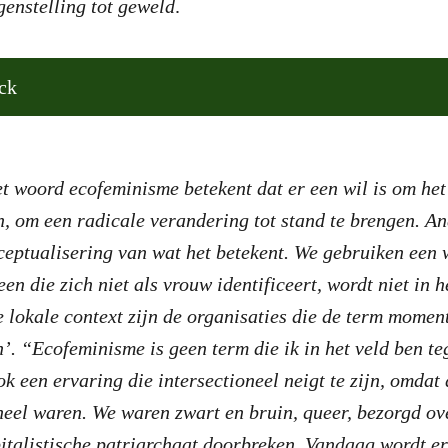
genstelling tot geweld
.
ck
t woord ecofeminisme betekent dat er een wil is om het
n, om een radicale verandering tot stand te brengen. An
ceptualisering van wat het betekent. We gebruiken een 
reen die zich niet als vrouw identificeert, wordt niet in 
e lokale context zijn de organisaties die de term momen
en’. “Ecofeminisme is geen term die ik in het veld ben 
ok een ervaring die intersectioneel neigt te zijn, omda
neel waren. We waren zwart en bruin, queer, bezorgd ove
italistische patriarchaat doorbreken. Vandaag wordt e