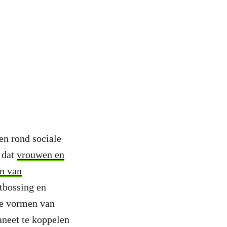
en rond sociale
k dat
vrouwen en
en van
ntbossing en
de vormen van
aneet te koppelen