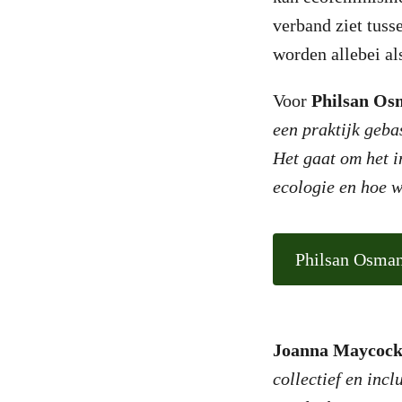
verband ziet tuss
worden allebei al
Voor
Philsan Os
een praktijk geba
Het gaat om het i
ecologie en hoe 
Philsan Osma
Joanna Maycoc
collectief en inc