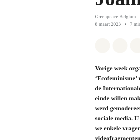
Greenpeace Belgium
8 maart 2023
•
7 mi
Share on Wh
Share 
Vorige week org
‘Ecofeminisme’ 
de Internationa
einde willen mak
werd gemodereerd
sociale media. U
we enkele vragen
videofragmenten