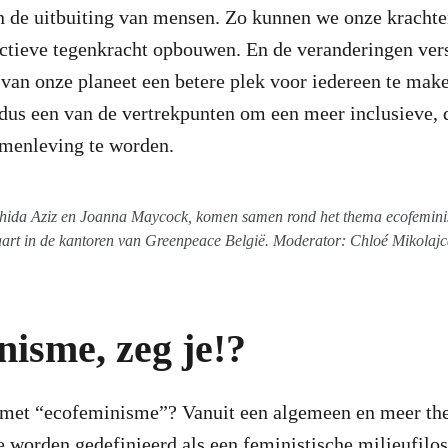
en de uitbuiting van mensen. Zo kunnen we onze kracht
ectieve tegenkracht opbouwen. En de veranderingen ver
van onze planeet een betere plek voor iedereen te mak
dus een van de vertrekpunten om een meer inclusieve, 
amenleving te worden.
hida Aziz en Joanna Maycock, komen samen rond het thema ecofemini
art in de kantoren van Greenpeace België. Moderator: Chloé Mikolajc
isme, zeg je!?
met “ecofeminisme”? Vanuit een algemeen en meer the
worden gedefinieerd als een feministische milieufilos