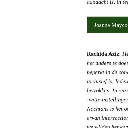
aandacht is, in te
Joanna Mayco
Rachida Aziz
:
He
het anders te doe
beperkt in de con
inclusief is. Iede
betrokken. In onz
‘witte instelling
Nochtans is het o
ervan intersectio
we wilden het kap