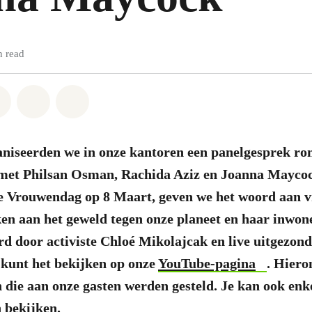
n read
atsapp
on Facebook
Share on Twitter
Share via Email
Share on Bluesky
aniseerden we in onze kantoren een panelgesprek ro
met Philsan Osman, Rachida Aziz en Joanna Maycoc
le Vrouwendag op 8 Maart, geven we het woord aan 
en aan het geweld tegen onze planeet en haar inwon
 door activiste Chloé Mikolajcak en live uitgezon
 kunt het bekijken op onze
YouTube-pagina
. Hiero
 die aan onze gasten werden gesteld. Je kan ook enk
 bekijken.