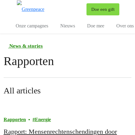
To
Doe een gift
Menu
Onze campagnes
Nieuws
Doe mee
Over ons
News & stories
Rapporten
All articles
Rapporten
Energie
Rapport: Mensenrechtenschendingen door