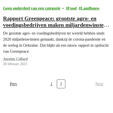
Geen onderdeel van een categorie
Food
Landbouw
Rapport Greenpeace: grootste agro- en
voedingsbedrijven maken miljardenwinsten
dankzij de oorlog en de pandemie
De grootste agro- en voedingsbedrijven ter wereld hebben sinds
2020 miljardenwinsten gemaakt, dankzij de corona-pandemie en
de oorlog in Oekraïne. Dat blijkt uit een nieuw rapport in opdracht
van Greenpeace.
Antoine Collard
28 februari 2023
Prev
1
2
Next