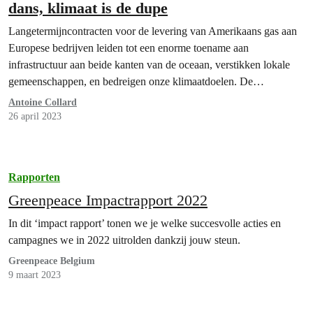
dans, klimaat is de dupe
Langetermijncontracten voor de levering van Amerikaans gas aan
Europese bedrijven leiden tot een enorme toename aan
infrastructuur aan beide kanten van de oceaan, verstikken lokale
gemeenschappen, en bedreigen onze klimaatdoelen. De
gasindustrie, waaronder het Belgische Fluxys, zit niet alleen aan de
Antoine Collard
knoppen, maar heeft geprofiteerd van de oorlog in Oekraïne om
26 april 2023
deze plannen door te…
Rapporten
Greenpeace Impactrapport 2022
In dit ‘impact rapport’ tonen we je welke succesvolle acties en
campagnes we in 2022 uitrolden dankzij jouw steun.
Greenpeace Belgium
9 maart 2023