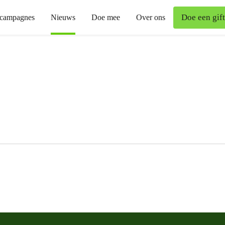
Doe een gift
campagnes
Nieuws
Doe mee
Over ons