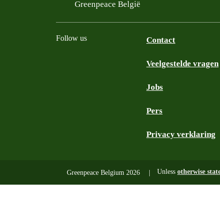
Filtered results
Greenpeace België
Follow us
Contact
Veelgestelde vragen
Instagram
Facebook
Bluesky
TikTok
YouTube
Jobs
Pers
Privacy verklaring
Unless
otherwise stat
Greenpeace Belgium 2026