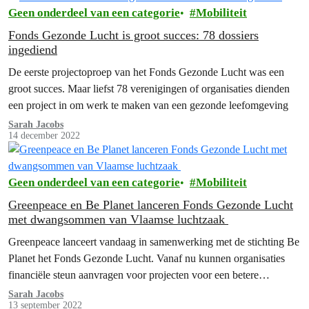
Geen onderdeel van een categorie
Mobiliteit
Fonds Gezonde Lucht is groot succes: 78 dossiers
ingediend
De eerste projectoproep van het Fonds Gezonde Lucht was een
groot succes. Maar liefst 78 verenigingen of organisaties dienden
een project in om werk te maken van een gezonde leefomgeving
Sarah Jacobs
14 december 2022
Geen onderdeel van een categorie
Mobiliteit
Greenpeace en Be Planet lanceren Fonds Gezonde Lucht
met dwangsommen van Vlaamse luchtzaak
Greenpeace lanceert vandaag in samenwerking met de stichting Be
Planet het Fonds Gezonde Lucht. Vanaf nu kunnen organisaties
financiële steun aanvragen voor projecten voor een betere
luchtkwaliteit en een gezondere leefomgeving in Vlaanderen. Het
Sarah Jacobs
13 september 2022
geld in het fonds is afkomstig van de dwangsommen die de