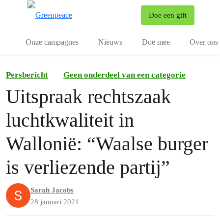
To
Doe een gift
Menu
Onze campagnes
Nieuws
Doe mee
Over ons
Persbericht
Geen onderdeel van een categorie
Uitspraak rechtszaak
luchtkwaliteit in
Wallonië: “Waalse burger
is verliezende partij”
Sarah Jacobs
28 januari 2021