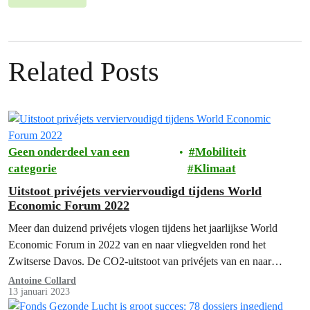
Related Posts
Geen onderdeel van een
Mobiliteit
categorie
Klimaat
Uitstoot privéjets verviervoudigd tijdens World
Economic Forum 2022
Meer dan duizend privéjets vlogen tijdens het jaarlijkse World
Economic Forum in 2022 van en naar vliegvelden rond het
Zwitserse Davos. De CO2-uitstoot van privéjets van en naar
Davos lag…
Antoine Collard
13 januari 2023