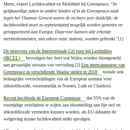
Mertz, expert Luchtkwaliteit en Mobiliteit bij Greenpeace. “
In
gelijkaardige zaken in andere landen of in de Greenpeace-zaak
tegen het Vlaamse Gewest waren de rechters zeer duidelijk: de
luchtkwaliteit moet zo representatief mogelijk worden gemeten en
gerapporteerd aan Europa. Daarvoor kunnen alle erkende
meetinstrumenten, niet alleen vaste stations, worden gebruikt.
”[1]
De gegevens van de Interregionale Cel voor het Leefmilieu
(IRCEL)
bevestigen het: heel wat Walen worden blootgesteld
aan gevaarlijke niveaus van vervuiling.[2]
Een meetcampagne van
Greenpeace in verschillende Waalse steden in 2018
toonde ook
belangrijke overschrijdingen van de Europese normen voor
stikstofdioxide, voornamelijk in Namen, Luik en Charleroi.
Recent becijferde de Europese Commissie
dat 55% van de
voortijdige overlijdens te wijten aan blootstelling aan fijn stof en
stikstofdioxide vermeden kunnen worden, als EU-lidstaten de
wetgeving inzake luchtkwaliteit strikt opvolgen.