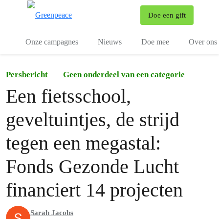
To
Doe een gift
Menu
Onze campagnes
Nieuws
Doe mee
Over ons
Persbericht
Geen onderdeel van een categorie
Een fietsschool,
geveltuintjes, de strijd
tegen een megastal:
Fonds Gezonde Lucht
financiert 14 projecten
Sarah Jacobs