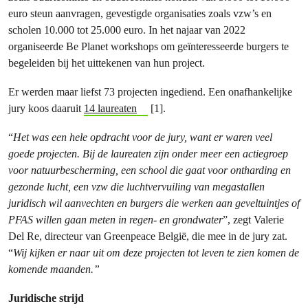
euro steun aanvragen, gevestigde organisaties zoals vzw’s en
scholen 10.000 tot 25.000 euro. In het najaar van 2022
organiseerde Be Planet workshops om geïnteresseerde burgers te
begeleiden bij het uittekenen van hun project.
Er werden maar liefst 73 projecten ingediend. Een onafhankelijke
jury koos daaruit
14 laureaten
[1].
“
Het was een hele opdracht voor de jury, want er waren veel
goede projecten. Bij de laureaten zijn onder meer een actiegroep
voor natuurbescherming, een school die gaat voor ontharding en
gezonde lucht, een vzw die luchtvervuiling van megastallen
juridisch wil aanvechten en burgers die werken aan geveltuintjes of
PFAS willen gaan meten in regen- en grondwater
”, zegt Valerie
Del Re, directeur van Greenpeace België, die mee in de jury zat.
“
Wij kijken er naar uit om deze projecten tot leven te zien komen de
komende maanden.”
Juridische strijd