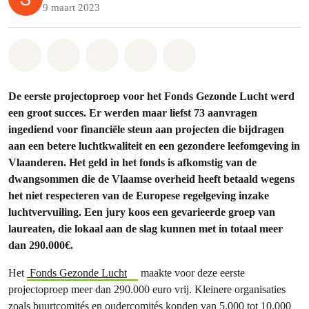
9 maart 2023
Share on Whatsapp
Share on Facebook
Share on Twitter
Share via Email
Share on Bluesky
De eerste projectoproep voor het Fonds Gezonde Lucht werd
een groot succes. Er werden maar liefst 73 aanvragen
ingediend voor financiële steun aan projecten die bijdragen
aan een betere luchtkwaliteit en een gezondere leefomgeving in
Vlaanderen. Het geld in het fonds is afkomstig van de
dwangsommen die de Vlaamse overheid heeft betaald wegens
het niet respecteren van de Europese regelgeving inzake
luchtvervuiling. Een jury koos een gevarieerde groep van
laureaten, die lokaal aan de slag kunnen met in totaal meer
dan 290.000€.
Het
Fonds Gezonde Lucht
maakte voor deze eerste
projectoproep meer dan 290.000 euro vrij. Kleinere organisaties
zoals buurtcomités en oudercomités konden van 5.000 tot 10.000