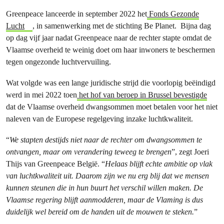
Greenpeace lanceerde in september 2022 het
Fonds Gezonde
Lucht
, in samenwerking met de stichting Be Planet. Bijna dag
op dag vijf jaar nadat Greenpeace naar de rechter stapte omdat de
Vlaamse overheid te weinig doet om haar inwoners te beschermen
tegen ongezonde luchtvervuiling.
Wat volgde was een lange juridische strijd die voorlopig beëindigd
werd in mei 2022 toen
het hof van beroep in Brussel bevestigde
dat de Vlaamse overheid dwangsommen moet betalen voor het niet
naleven van de Europese regelgeving inzake luchtkwaliteit.
“
We stapten destijds niet naar de rechter om dwangsommen te
ontvangen, maar om verandering teweeg te brengen
”, zegt Joeri
Thijs van Greenpeace België. “
Helaas blijft echte ambitie op vlak
van luchtkwaliteit uit. Daarom zijn we nu erg blij dat we mensen
kunnen steunen die in hun buurt het verschil willen maken. De
Vlaamse regering blijft aanmodderen, maar de Vlaming is dus
duidelijk wel bereid om de handen uit de mouwen te steken.
”