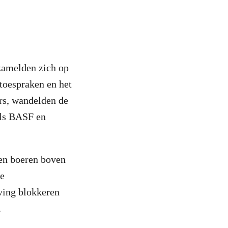
rzamelden zich op
toespraken en het
rs, wandelden de
als BASF en
 en boeren boven
de
ving blokkeren
.