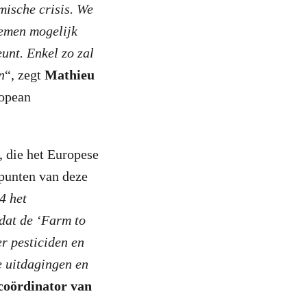
mische crisis. We
temen mogelijk
unt. Enkel zo zal
n
“, zegt
Mathieu
ropean
, die het Europese
punten van deze
4 het
dat de ‘Farm to
r pesticiden en
 uitdagingen en
 coördinator van