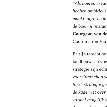
“
Als boeren ervar
hebben ambitieus 
maakt, agro-ecolo
de boer∙in in sta
Courgeau van de
Coordination Via
Er zijn terecht h
landbouw- en voe
strategie zijn ech
voorzitterschap v
fork’-strategie g
de kaderwet over
zo snel mogelijk