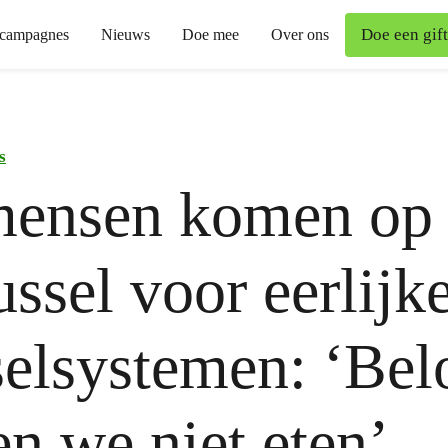
Doe een gift
campagnes
Nieuws
Doe mee
Over ons
s
ensen komen op s
ussel voor eerlijk
elsystemen: ‘Bel
n we niet eten’