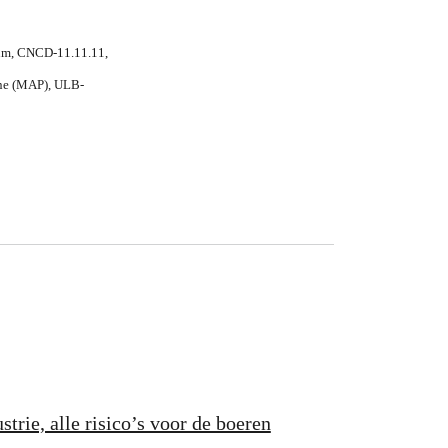
ium, CNCD-11.11.11,
nne (MAP), ULB-
trie, alle risico’s voor de boeren