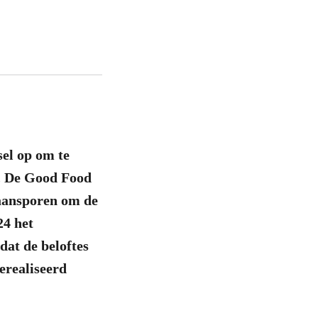
el op om te
n. De Good Food
 aansporen om de
24 het
dat de beloftes
erealiseerd