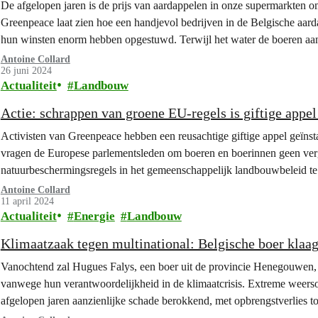
De afgelopen jaren is de prijs van aardappelen in onze supermarkten
Greenpeace laat zien hoe een handjevol bedrijven in de Belgische aard
hun winsten enorm hebben opgestuwd. Terwijl het water de boeren aan 
aardappelteelt…
Antoine Collard
26 juni 2024
Actualiteit
Landbouw
Actie: schrappen van groene EU-regels is giftige appe
Activisten van Greenpeace hebben een reusachtige giftige appel geïnst
vragen de Europese parlementsleden om boeren en boerinnen geen verg
natuurbeschermingsregels in het gemeenschappelijk landbouwbeleid te
beslissen vandaag of ze het plan van de Europese Commissie om…
Antoine Collard
11 april 2024
Actualiteit
Energie
Landbouw
Klimaatzaak tegen multinational: Belgische boer klaag
Vanochtend zal Hugues Falys, een boer uit de provincie Henegouwen,
vanwege hun verantwoordelijkheid in de klimaatcrisis. Extreme weer
afgelopen jaren aanzienlijke schade berokkend, met opbrengstverlies t
humains steunen de rechtszaak. Dit is de eerste…