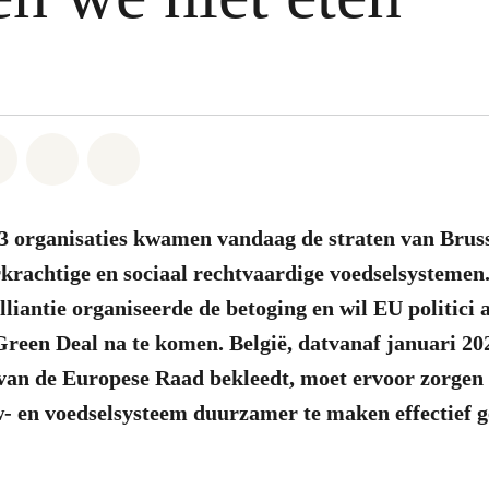
atsapp
on Facebook
Share on Twitter
Share via Email
Share on Bluesky
3 organisaties kwamen vandaag de straten van Bruss
rkrachtige en sociaal rechtvaardige voedselsysteme
iantie organiseerde de betoging en wil EU politici
Green Deal na te komen. België, datvanaf januari 20
van de Europese Raad bekleedt, moet ervoor zorgen 
- en voedselsysteem duurzamer te maken effectief g