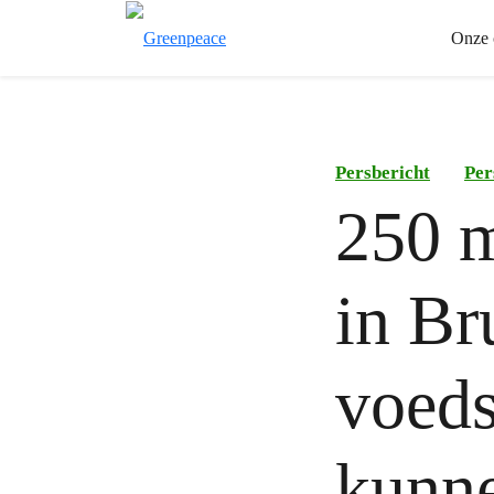
Onze 
Persbericht
Per
250 m
in Br
voeds
kunne