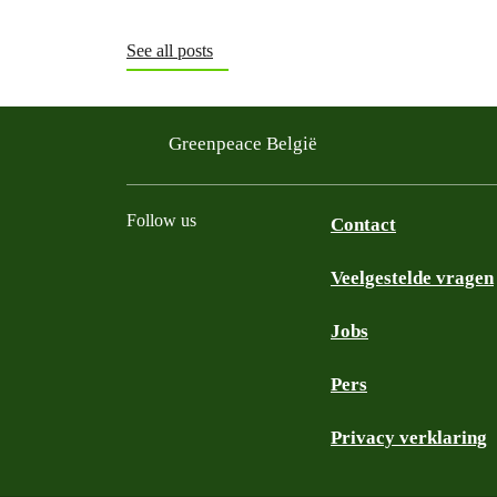
See all posts
Greenpeace België
Follow us
Contact
Veelgestelde vragen
Instagram
Facebook
Bluesky
TikTok
YouTube
Jobs
Pers
Privacy verklaring