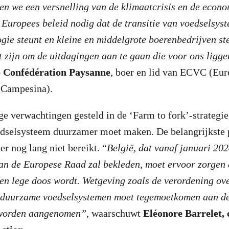
en we een versnelling van de klimaatcrisis en de econo
Europees beleid nodig dat de transitie van voedselsys
gie steunt en kleine en middelgrote boerenbedrijven ste
at zijn om de uitdagingen aan te gaan die voor ons ligge
 Confédération Paysanne
, boer en lid van ECVC (Eu
 Campesina).
oge verwachtingen gesteld in de ‘Farm to fork’-strategie
dselsysteem duurzamer moet maken. De belangrijkste 
ter nog lang niet bereikt. “
België, dat vanaf januari 202
an de Europese Raad zal bekleden, moet ervoor zorgen 
een lege doos wordt. Wetgeving zoals de verordening ove
 duurzame voedselsystemen moet tegemoetkomen aan de
 worden aangenomen”,
waarschuwt
Eléonore Barrelet,