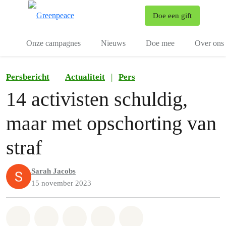
To
Doe een gift
Menu
Onze campagnes
Nieuws
Doe mee
Over ons
Persbericht
Actualiteit
|
Pers
14 activisten schuldig,
maar met opschorting van
straf
Sarah Jacobs
15 november 2023
Share on Whatsapp
Share on Facebook
Share on Twitter
Share via Email
Share on Bluesky