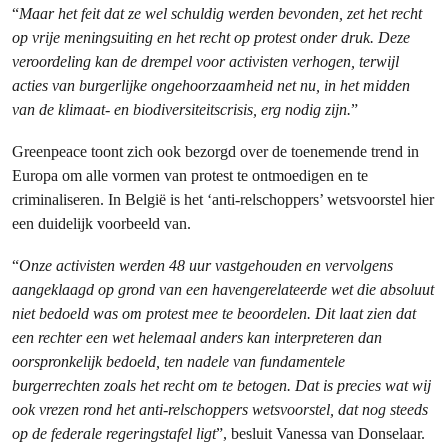
“
Maar het feit dat ze wel schuldig werden bevonden, zet het recht
op vrije meningsuiting en het recht op protest onder druk. Deze
veroordeling kan de drempel voor activisten verhogen, terwijl
acties van burgerlijke ongehoorzaamheid net nu, in het midden
van de klimaat- en biodiversiteitscrisis, erg nodig zijn.
”
Greenpeace toont zich ook bezorgd over de toenemende trend in
Europa om alle vormen van protest te ontmoedigen en te
criminaliseren. In België is het ‘anti-relschoppers’ wetsvoorstel hier
een duidelijk voorbeeld van.
“
Onze activisten werden 48 uur vastgehouden en vervolgens
aangeklaagd op grond van een havengerelateerde wet die absoluut
niet bedoeld was om protest mee te beoordelen. Dit laat zien dat
een rechter een wet helemaal anders kan interpreteren dan
oorspronkelijk bedoeld, ten nadele van fundamentele
burgerrechten zoals het recht om te betogen. Dat is precies wat wij
ook vrezen rond het anti-relschoppers wetsvoorstel, dat nog steeds
op de federale regeringstafel ligt
”, besluit Vanessa van Donselaar.