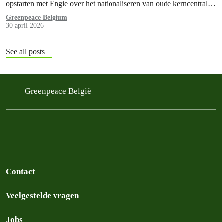
opstarten met Engie over het nationaliseren van oude kerncentrales.
Dit is slecht nieuws voor de energietransitie,…
Greenpeace Belgium
30 april 2026
See all posts
Greenpeace België
Contact
Veelgestelde vragen
Jobs