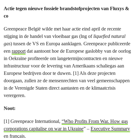
Actie tegen nieuwe fossiele brandstofprojecten van Fluxys &
co
Greenpeace België wilde met haar actie eind april de recente
stijging in de handel van vloeibaar gas (lng of
liquefied natural
gas
) tussen de VS en Europa aanklagen. Greenpeace publiceerde
een
rapport
dat aantoont hoe de Europese gaslobby van de oorlog
in Oekraïne profiteerde om langetermijncontracten en nieuwe
infrastructuur voor de levering van Amerikaans schaliegas aan
Europese bedrijven door te duwen. [1] Als deze projecten
doorgaan, zullen ze de mensenrechten van veel gemeenschappen
in de Verenigde Staten direct aantasten en de klimaatcrisis
verergeren.
Noot:
[1] Greenpeace International,
“Who Profits From War. How gas
corporations capitalise on war in Ukraine
” –
Executive Summary
en français
.