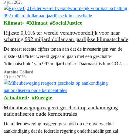
9 juli 2026
Klimaat
Klimaat
SocialJustice
Rijkste 0,01% ter wereld verantwoordelijk voor naar
schatting 992 miljard dollar aan jaarlijkse klimaatschade
De meest recente cijfers tonen aan dat de investeringen van de
rijkste 0,01% ter wereld gepaard gaan met een geschatte
‘klimaatschuld’ van 992 miljard dollar. Daarnaast is hun CO2-
intensieve…
Antoine Collard
10 juni 2026
Actualiteit
Energie
Milieubeweging reageert geschokt op aankondiging
nationaliseren oude kerncentrales
De milieubeweging reageert geschokt op de onverwachte
aankondiging dat de federale regering onderhandelingen zal