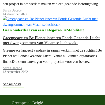
een project in om werk te maken van een gezonde leefomgeving
Sarah Jacobs
14 december 2022
Geen onderdeel van een categorie
Mobiliteit
Greenpeace en Be Planet lanceren Fonds Gezonde Lucht
met dwangsommen van Vlaamse luchtzaak
Greenpeace lanceert vandaag in samenwerking met de stichting Be
Planet het Fonds Gezonde Lucht. Vanaf nu kunnen organisaties
financiële steun aanvragen voor projecten voor een betere
luchtkwaliteit en een gezondere leefomgeving in Vlaanderen. Het
Sarah Jacobs
13 september 2022
geld in het fonds is afkomstig van de dwangsommen die de
Vlaamse overheid heeft betaald wegens het niet respecteren van
de…
See all posts
Greenpeace België