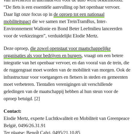
“De fiets is een essentiële aanvulling op het openbaar vervoer.
Daar ligt onze focus op in
de oproep tot een nationaal
mobiliteitspact
die we samen met TreinTramBus, Inter-
Environnement Wallonie en Bond Beter Leefmilieu lanceerden
voor de verkiezingen”, verduidelijkt Elodie Mertz.
Deze oproep,
die zowel openstaat voor maatschappelijke
organisaties als voor bedrijven en burgers
, vraagt om een betere
integratie van het openbaar vervoer, en dan vooral van de trein, die
de ruggengraat moet worden van de mobiliteit van morgen. Ook de
infrastructuur voor voetgangers en fietsers in steden en gemeenten
moet verbeteren. Tientallen verenigingen uit verschillende
geledingen van de maatschappij hebben al hun steun voor de
oproep betuigd. [2]
Contact:
Elodie Mertz, experte Luchtkwaliteit en Mobiliteit van Greenpeace
België, 0496/26.31.91
Ter plaatse: Benoît Calvi, 0495/21.10.85