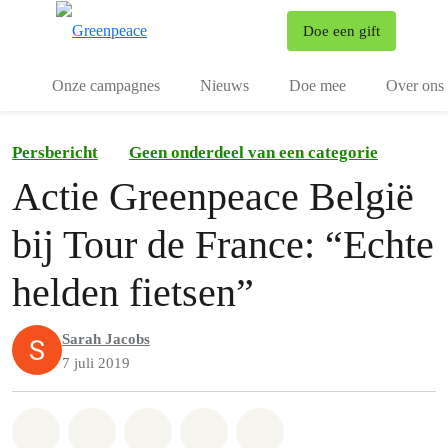
To
Doe een gift
Menu
Onze campagnes
Nieuws
Doe mee
Over ons
Persbericht
Geen onderdeel van een categorie
Actie Greenpeace België
bij Tour de France: “Echte
helden fietsen”
Sarah Jacobs
7 juli 2019
Share on Whatsapp
Share on Facebook
Share on Twitter
Share via Email
Share on Bluesky