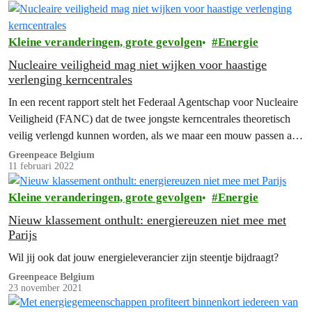
Kleine veranderingen, grote gevolgen
Energie
Nucleaire veiligheid mag niet wijken voor haastige
verlenging kerncentrales
In een recent rapport stelt het Federaal Agentschap voor Nucleaire
Veiligheid (FANC) dat de twee jongste kerncentrales theoretisch
veilig verlengd kunnen worden, als we maar een mouw passen aan
artikel 30 én als alle actoren samen in bad springen.
Greenpeace Belgium
11 februari 2022
Kleine veranderingen, grote gevolgen
Energie
Nieuw klassement onthult: energiereuzen niet mee met
Parijs
Wil jij ook dat jouw energieleverancier zijn steentje bijdraagt?
Greenpeace Belgium
23 november 2021