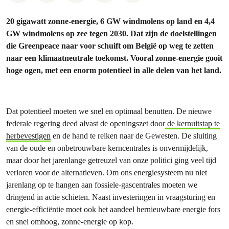
20 gigawatt zonne-energie, 6 GW windmolens op land en 4,4
GW windmolens op zee tegen 2030. Dat zijn de doelstellingen
die Greenpeace naar voor schuift om België op weg te zetten
naar een klimaatneutrale toekomst. Vooral zonne-energie gooit
hoge ogen, met een enorm potentieel in alle delen van het land.
Dat potentieel moeten we snel en optimaal benutten. De nieuwe
federale regering deed alvast de openingszet door
de kernuitstap te
herbevestigen
en de hand te reiken naar de Gewesten. De sluiting
van de oude en onbetrouwbare kerncentrales is onvermijdelijk,
maar door het jarenlange getreuzel van onze politici ging veel tijd
verloren voor de alternatieven. Om ons energiesysteem nu niet
jarenlang op te hangen aan fossiele-gascentrales moeten we
dringend in actie schieten. Naast investeringen in vraagsturing en
energie-efficiëntie moet ook het aandeel hernieuwbare energie fors
en snel omhoog, zonne-energie op kop.