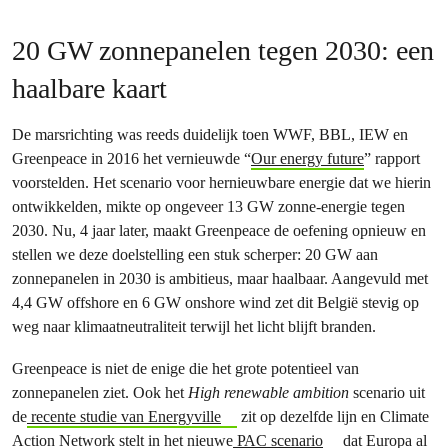
20 GW zonnepanelen tegen 2030: een
haalbare kaart
De marsrichting was reeds duidelijk toen WWF, BBL, IEW en
Greenpeace in 2016 het vernieuwde “
Our energy future
” rapport
voorstelden. Het scenario voor hernieuwbare energie dat we hierin
ontwikkelden, mikte op ongeveer 13 GW zonne-energie tegen
2030. Nu, 4 jaar later, maakt Greenpeace de oefening opnieuw en
stellen we deze doelstelling een stuk scherper: 20 GW aan
zonnepanelen in 2030 is ambitieus, maar haalbaar. Aangevuld met
4,4 GW offshore en 6 GW onshore wind zet dit België stevig op
weg naar klimaatneutraliteit terwijl het licht blijft branden.
Greenpeace is niet de enige die het grote potentieel van
zonnepanelen ziet. Ook het
High renewable ambition
scenario uit
de
recente studie van Energyville
zit op dezelfde lijn en Climate
Action Network stelt in het nieuwe
PAC scenario
dat Europa al