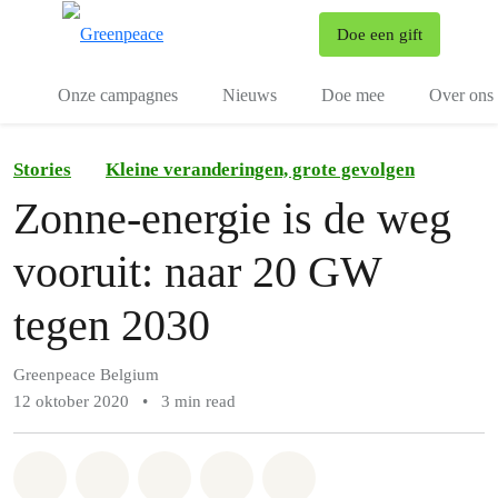
To
Doe een gift
Menu
Onze campagnes
Nieuws
Doe mee
Over ons
Stories
Kleine veranderingen, grote gevolgen
Zonne-energie is de weg
vooruit: naar 20 GW
tegen 2030
Greenpeace Belgium
12 oktober 2020
•
3 min read
Share on Whatsapp
Share on Facebook
Share on Twitter
Share via Email
Share on Bluesky