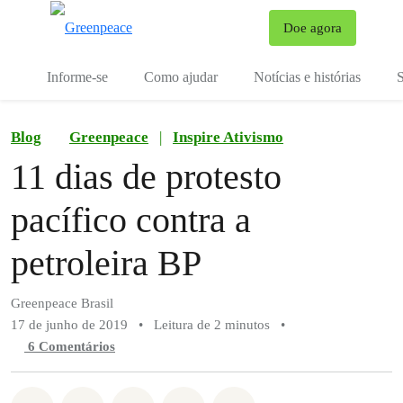
Mu
Doe agora
Menu
Informe-se
Como ajudar
Notícias e histórias
S
Blog
Greenpeace
|
Inspire Ativismo
11 dias de protesto
pacífico contra a
petroleira BP
Greenpeace Brasil
17 de junho de 2019
•
Leitura de 2 minutos
•
6 Comentários