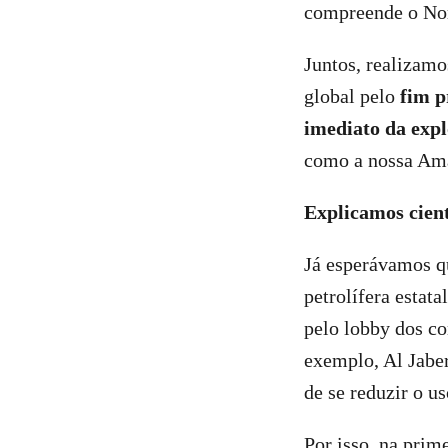
compreende o Nor
Juntos, realizamo
global pelo
fim p
imediato da expl
como a nossa Ama
Explicamos cien
Já esperávamos qu
petrolífera esta
pelo lobby dos co
exemplo, Al Jabe
de se reduzir o u
Por isso, na prim