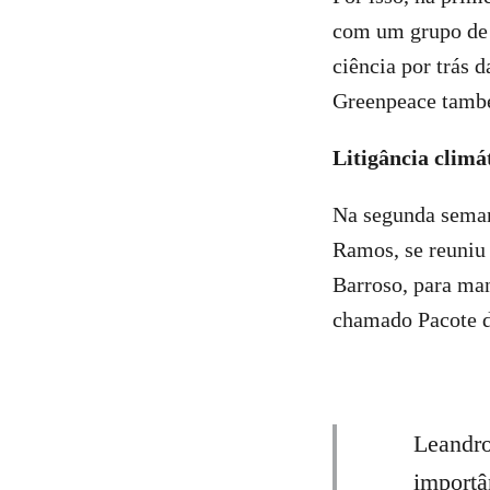
com um grupo de 
ciência por trás 
Greenpeace també
Litigância climá
Na segunda seman
Ramos, se reuniu
Barroso, para man
chamado Pacote d
Leandro
importâ