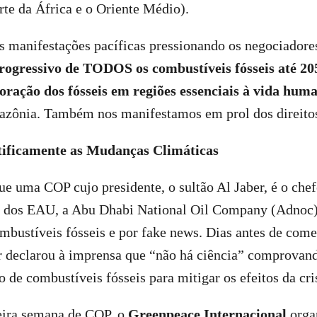
te da África e o Oriente Médio).
s manifestações pacíficas pressionando os negociador
rogressivo de TODOS os combustíveis fósseis até 20
oração dos fósseis em regiões essenciais à vida hum
zônia. Também nos manifestamos em prol dos direit
tificamente as Mudanças Climáticas
e uma COP cujo presidente, o sultão Al Jaber, é o che
tal dos EAU, a Abu Dhabi National Oil Company (Adnoc)
mbustíveis fósseis e por fake news. Dias antes de com
r declarou à imprensa que “não há ciência” comprovan
so de combustíveis fósseis para mitigar os efeitos da cr
eira semana de COP, o
Greenpeace Internacional
orga