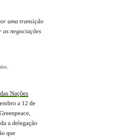
por uma transição
ar as negociações
dos.
 das Nações
embro a 12 de
 Greenpeace,
oda a delegação
ão que