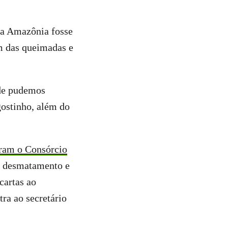
 a Amazônia fosse
im das queimadas e
nde pudemos
gostinho, além do
gram o Consórcio
o desmatamento e
cartas ao
utra ao secretário