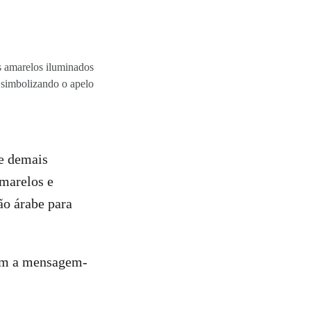
s amarelos iluminados
, simbolizando o apelo
 e demais
amarelos e
ão árabe para
ram a mensagem-