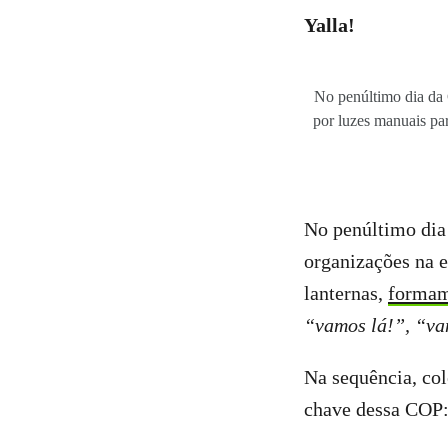
Yalla!
No penúltimo dia da 
por luzes manuais par
No penúltimo dia
organizações na e
lanternas,
formam
“vamos lá!”, “va
Na sequência, co
chave dessa COP: