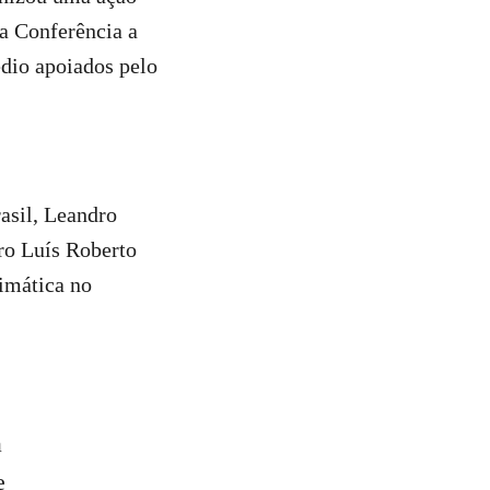
a Conferência a
édio apoiados pelo
asil, Leandro
ro Luís Roberto
limática no
a
e