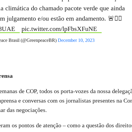
cia climática do chamado pacote verde que ainda
m julgamento e/ou estão em andamento. 🚨👩‍⚖️
8UAE
pic.twitter.com/lpFbsXFuNE
ace Brasil (@GreenpeaceBR)
December 10, 2023
rensa
semanas de COP, todos os porta-vozes da nossa delegaç
mprensa e conversas com os jornalistas presentes na Co
har das negociações.
eram os pontos de atenção – como a questão dos direit