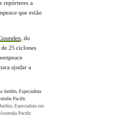
s repórteres a
npeace que estão
 Gounden
, do
 de 25 ciclones
reenpeace
para ajudar a
rdim, Especialista em
ustralia Pacific