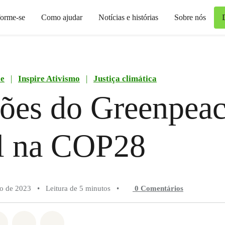
forme-se
Como ajudar
Notícias e histórias
Sobre nós
ce
|
Inspire Ativismo
|
Justiça climática
ões do Greenpea
il na COP28
o de 2023
•
Leitura de 5 minutos
•
0 Comentários
do em Whatsapp
rtilhado em Facebook
Compartilhado em Twitter
Compartilhe por Email
Compartilhe em Bluesky