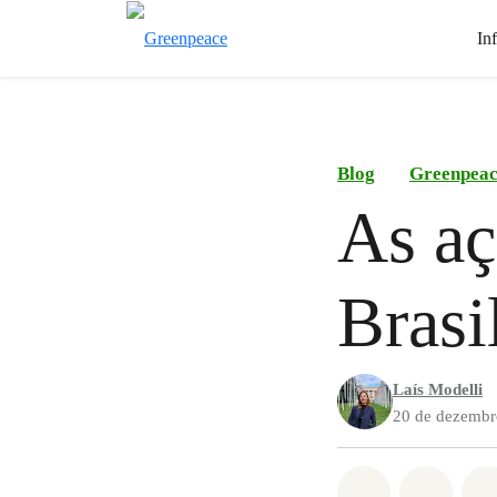
In
Blog
Greenpea
As aç
Bras
Laís Modelli
20 de dezembr
Compartilha
Compa