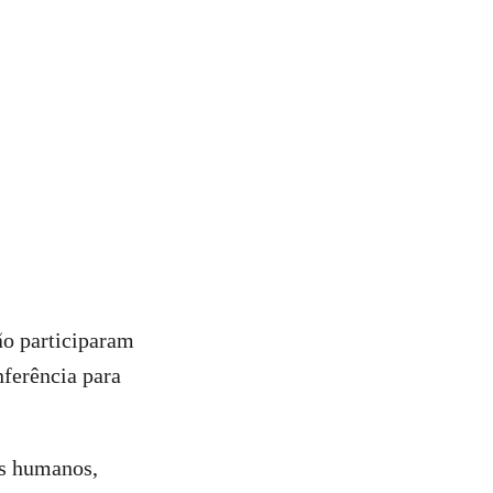
ão participaram
nferência para
os humanos,