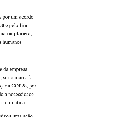
es por um acordo
50
e pelo
fim
ana no planeta
,
os humanos
fe da empresa
, seria marcada
eçar a COP28, por
do a necessidade
ise climática.
nizou uma ação