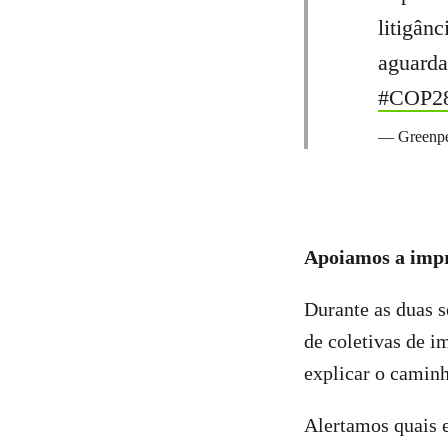
litigân
aguarda
#COP2
— Greenpe
Apoiamos a imp
Durante as duas 
de coletivas de i
explicar o camin
Alertamos quais 