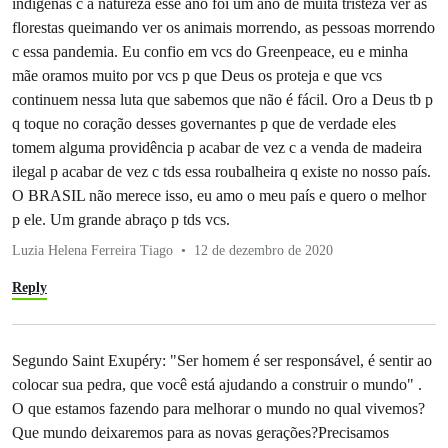
indígenas c a natureza esse ano foi um ano de muita tristeza ver as
florestas queimando ver os animais morrendo, as pessoas morrendo
c essa pandemia. Eu confio em vcs do Greenpeace, eu e minha
mãe oramos muito por vcs p que Deus os proteja e que vcs
continuem nessa luta que sabemos que não é fácil. Oro a Deus tb p
q toque no coração desses governantes p que de verdade eles
tomem alguma providência p acabar de vez c a venda de madeira
ilegal p acabar de vez c tds essa roubalheira q existe no nosso país.
O BRASIL não merece isso, eu amo o meu país e quero o melhor
p ele. Um grande abraço p tds vcs.
Luzia Helena Ferreira Tiago
12 de dezembro de 2020
Reply
Segundo Saint Exupéry: "Ser homem é ser responsável, é sentir ao
colocar sua pedra, que você está ajudando a construir o mundo" .
O que estamos fazendo para melhorar o mundo no qual vivemos?
Que mundo deixaremos para as novas gerações?Precisamos