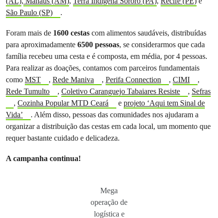
(AL)
,
Manaus (AM)
,
Terra Indígena Sororó (PA)
,
Recife (PE)
e
São Paulo (SP)
.
Foram mais de
1600 cestas
com alimentos saudáveis, distribuídas
para aproximadamente
6500 pessoas
, se considerarmos que cada
família recebeu uma cesta e é composta, em média, por 4 pessoas.
Para realizar as doações, contamos com parceiros fundamentais
como
MST
,
Rede Maniva
,
Perifa Connection
,
CIMI
,
Rede Tumulto
,
Coletivo Caranguejo Tabaiares Resiste
,
Sefras
,
Cozinha Popular MTD Ceará
e
projeto ‘Aqui tem Sinal de
Vida’
. Além disso, pessoas das comunidades nos ajudaram a
organizar a distribuição das cestas em cada local, um momento que
requer bastante cuidado e delicadeza.
A campanha continua!
Mega
operação de
logística e