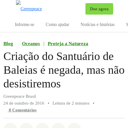
Mu
Doe agora
Menu
Informe-se
Como ajudar
Notícias e histórias
S
Blog
Oceanos
|
Proteja a Natureza
Criação do Santuário de
Baleias é negada, mas não
desistiremos
Greenpeace Brasil
24 de outubro de 2016
•
Leitura de 2 minutos
•
0 Comentários