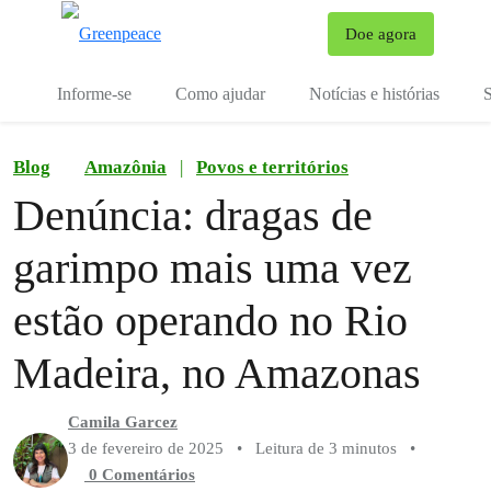
Mu
Doe agora
Menu
Informe-se
Como ajudar
Notícias e histórias
S
Blog
Amazônia
|
Povos e territórios
Denúncia: dragas de
garimpo mais uma vez
estão operando no Rio
Madeira, no Amazonas
Camila Garcez
3 de fevereiro de 2025
•
Leitura de 3 minutos
•
0 Comentários