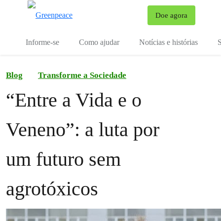
Mu
Doe agora
Menu
Informe-se
Como ajudar
Notícias e histórias
S
Blog
Transforme a Sociedade
“Entre a Vida e o
Veneno”: a luta por
um futuro sem
agrotóxicos