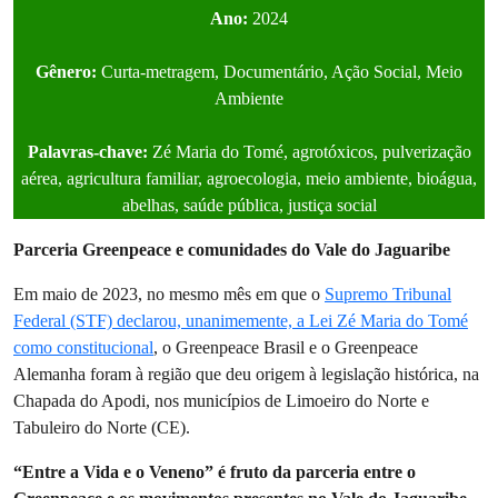
Ano:
2024
Gênero:
Curta-metragem, Documentário, Ação Social, Meio
Ambiente
Palavras-chave:
Zé Maria do Tomé, agrotóxicos, pulverização
aérea, agricultura familiar, agroecologia, meio ambiente, bioágua,
abelhas, saúde pública, justiça social
Parceria Greenpeace e comunidades do Vale do Jaguaribe
Em maio de 2023, no mesmo mês em que o
Supremo Tribunal
Federal (STF) declarou, unanimemente, a Lei Zé Maria do Tomé
como constitucional
, o Greenpeace Brasil e o Greenpeace
Alemanha foram à região que deu origem à legislação histórica, na
Chapada do Apodi, nos municípios de Limoeiro do Norte e
Tabuleiro do Norte (CE).
“Entre a Vida e o Veneno” é fruto da parceria entre o