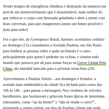
Nestes tempos de emergência climática e destruição da natureza em
prol de um desenvolvimento que é insustentável, nada melhor do
que refrescar o corpo com limonada geladinha e abrir a mente com
boas conversas, para que imaginemos juntos um futuro possível e
justo para todos!
Foi o que nós, do Greenpeace Brasil, fizemos: acordamos cedinho
no domingo (15) e inundamos a Avenida Paulista, em São Paulo,
para lembrar as pessoas sobre o quão incômodo é o carro,
principalmente para quem é pedestre ou ciclista, e chamar todo
mundo que passava por ali para somar forças na
Greve Global Pelo
Clima
, ato mundial marcado para a próxima sexta-feira (20).
Aproveitamos a Paulista Aberta – aos domingos e feriados, a
avenida mais emblemática da cidade fica fechada para carros das
10h às 18h – para passar a mensagem. Nos vestimos de veículos
barulhentos, que buzinavam e gritavam frases típicas de motoristas
estressados, como “sai da frente!” e “não tá vendo o carro?”,
invertendo a ordem (afinal, em dias de Paulista Aberta não pode