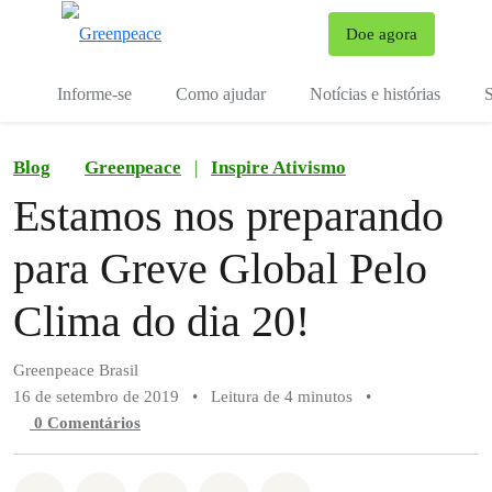
Mu
Doe agora
Menu
Informe-se
Como ajudar
Notícias e histórias
S
Blog
Greenpeace
|
Inspire Ativismo
Estamos nos preparando
para Greve Global Pelo
Clima do dia 20!
Greenpeace Brasil
16 de setembro de 2019
•
Leitura de 4 minutos
•
0 Comentários