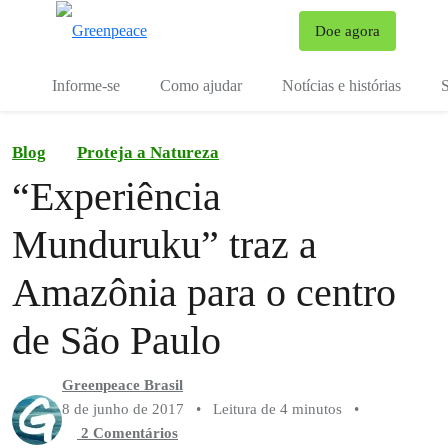
Mu
Doe agora
Menu
Informe-se
Como ajudar
Notícias e histórias
S
Blog
Proteja a Natureza
“Experiência
Munduruku” traz a
Amazônia para o centro
de São Paulo
Greenpeace Brasil
8 de junho de 2017
•
Leitura de 4 minutos
•
2 Comentários