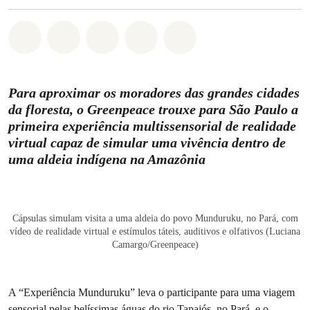
Compartilhado em Whatsapp
Compartilhado em Facebook
Compartilhado em Twitter
Compartilhe por Email
Compartilhe em Blue
Para aproximar os moradores das grandes cidades
da floresta, o Greenpeace trouxe para São Paulo a
primeira experiência multissensorial de realidade
virtual capaz de simular uma vivência dentro de
uma aldeia indígena na Amazônia
Cápsulas simulam visita a uma aldeia do povo Munduruku, no Pará, com
vídeo de realidade virtual e estímulos táteis, auditivos e olfativos (Luciana
Camargo/Greenpeace)
A “Experiência Munduruku” leva o participante para uma viagem
sensorial pelas belíssimas águas do rio Tapajós, no Pará, e o