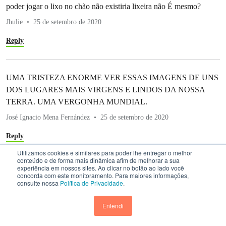
poder jogar o lixo no chão não existiria lixeira não É mesmo?
Jhulie
25 de setembro de 2020
Reply
UMA TRISTEZA ENORME VER ESSAS IMAGENS DE UNS
DOS LUGARES MAIS VIRGENS E LINDOS DA NOSSA
TERRA. UMA VERGONHA MUNDIAL.
José Ignacio Mena Fernández
25 de setembro de 2020
Reply
Utilizamos cookies e similares para poder lhe entregar o melhor
conteúdo e de forma mais dinâmica afim de melhorar a sua
experiência em nossos sites. Ao clicar no botão ao lado você
DEUS ESTA MUITO TRISTE COM A HUMANIDADE!
concorda com este monitoramento. Para maiores informações,
consulte nossa
Política de Privacidade
.
DESTRUÍMOS A NATUREZA E ELA VAI DESTRUIR-NOS A
NOS.
Entendi
Alcina Santos
25 de setembro de 2020