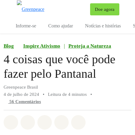
Mu
Doe agora
Menu
Informe-se
Como ajudar
Notícias e histórias
S
Blog
Inspire Ativismo
|
Proteja a Natureza
4 coisas que você pode
fazer pelo Pantanal
Greenpeace Brasil
4 de julho de 2024
•
Leitura de 4 minutos
•
56 Comentários
Compartilhado em Whatsapp
Compartilhado em Facebook
Compartilhado em Twitter
Compartilhe por Email
Compartilhe em Blue