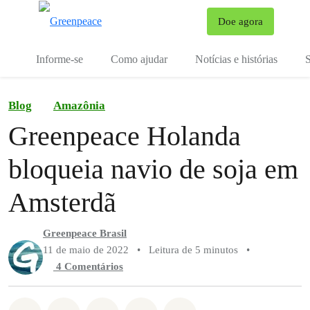
Mu
Doe agora
Menu
Informe-se
Como ajudar
Notícias e histórias
S
Blog
Amazônia
Greenpeace Holanda
bloqueia navio de soja em
Amsterdã
Greenpeace Brasil
11 de maio de 2022
•
Leitura de 5 minutos
•
4 Comentários