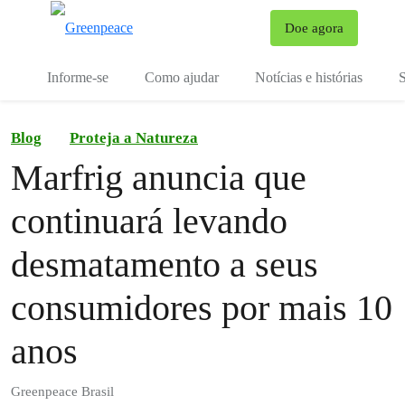
Mu
Doe agora
Menu
Informe-se
Como ajudar
Notícias e histórias
S
Blog
Proteja a Natureza
Marfrig anuncia que
continuará levando
desmatamento a seus
consumidores por mais 10
anos
Greenpeace Brasil