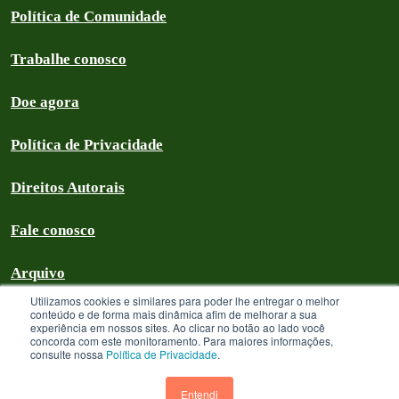
Política de Comunidade
Trabalhe conosco
Doe agora
Política de Privacidade
Direitos Autorais
Fale conosco
Arquivo
Utilizamos cookies e similares para poder lhe entregar o melhor
conteúdo e de forma mais dinâmica afim de melhorar a sua
experiência em nossos sites. Ao clicar no botão ao lado você
concorda com este monitoramento. Para maiores informações,
Greenpeace Brasil 2026
consulte nossa
Política de Privacidade
.
Greenpeace Brasil - CNPJ 64.711.062/0001-94 - é uma Associação civil
sem fins lucrativos que goza de isenção com relação aos tributos federais
Entendi
devidos sobre suas receitas próprias. A menos que especificado o contrário,