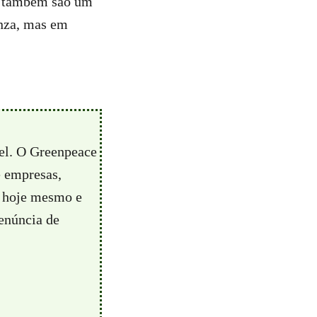
as também são um
anza, mas em
vel. O Greenpeace
e empresas,
hoje mesmo e
enúncia de