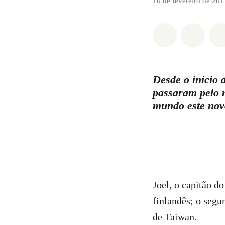
10 de fevereiro de 201
Compartilha
Compa
Desde o início 
passaram pelo 
mundo este nov
Joel, o capitão d
finlandês; o segu
de Taiwan.