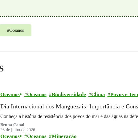
#
Oceanos
s
Oceanos
Oceanos
Biodiversidade
Clima
Povos e Terr
Dia Internacional dos Manguezais: Importância e Con
Conheça a história de resistência dos povos do mar e das águas na de
Bruna Canal
26 de julho de 2026
Oceanos
Oceanos
Mineração