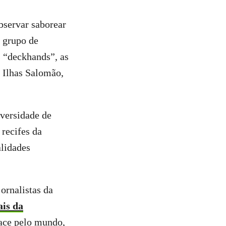
bservar saborear
o grupo de
s “deckhands”, as
, Ilhas Salomão,
iversidade de
 recifes da
lidades
jornalistas da
ais da
eace pelo mundo,