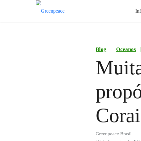
In
Blog
Oceanos
|
Muita
propó
Corai
Greenpeace Brasil