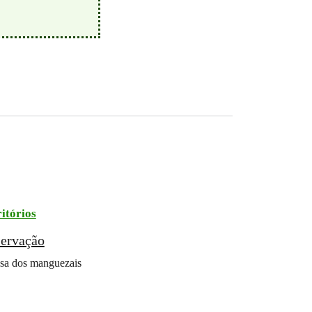
itórios
servação
fesa dos manguezais