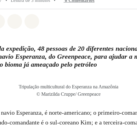
7
•
Leitura de 3 minutos
•
0 Comentários
do em Whatsapp
rtilhado em Facebook
Compartilhado em Twitter
Compartilhe por Email
Compartilhe em Bluesky
da expedição, 48 pessoas de 20 diferentes nacion
navio Esperanza, do Greenpeace, para ajudar a 
o bioma já ameaçado pelo petróleo
Tripulação multicultural do Esperanza na Amazônia
© Marizilda Cruppe/ Greenpeace
o navio Esperanza, é norte-americano; o primeiro-coman
ndo-comandante é o sul-coreano Kim; e a terceira-coma