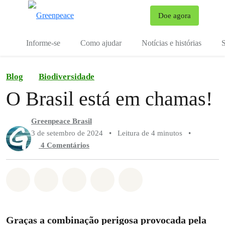
Mu
Doe agora
Menu
Informe-se
Como ajudar
Notícias e histórias
S
Blog
Biodiversidade
O Brasil está em chamas!
Greenpeace Brasil
3 de setembro de 2024
•
Leitura de 4 minutos
•
4 Comentários
Compartilhado em Whatsapp
Compartilhado em Facebook
Compartilhado em Twitter
Compartilhe por Email
Compartilhe em Blue
Graças a combinação perigosa provocada pela